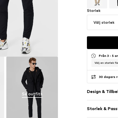
Storlek
Välj storlek
Från 3 - 5 
Välj en storlek f
30 dagars r
Design & Tillb
Se outfits
Neutrala färg
Storlek & Pas
Bomull
Rinsed/dark 