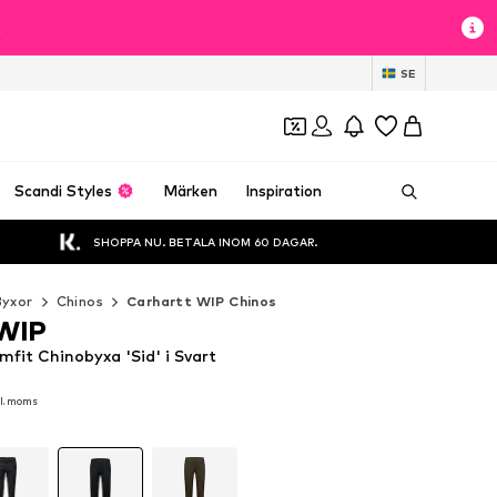
t
SE
Scandi Styles
Märken
Inspiration
SHOPPA NU. BETALA INOM 60 DAGAR.
Byxor
Chinos
Carhartt WIP Chinos
 WIP
mfit Chinobyxa 'Sid' i Svart
kl. moms
kl. moms