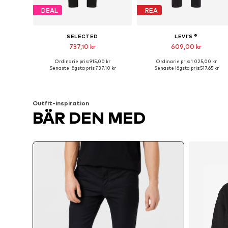
DEAL
REA
SELECTED
LEVI'S ®
737,10 kr
609,00 kr
Ordinarie pris: 915,00 kr
Ordinarie pris: 1 025,00 kr
Tillgänglig i många storlekar
Tillgänglig i många storlekar
Senaste lägsta pris:
737,10 kr
Senaste lägsta pris:
517,65 kr
Lägg till i varukorgen
Lägg till i varukorgen
Outfit-inspiration
BÄR DEN MED