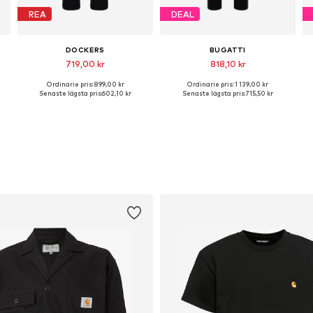
REA
DEAL
DOCKERS
BUGATTI
719,00 kr
818,10 kr
Ordinarie pris: 899,00 kr
Ordinarie pris: 1 139,00 kr
Tillgänglig i många storlekar
Tillgänglig i många storlekar
Senaste lägsta pris:
602,10 kr
Senaste lägsta pris:
715,50 kr
Lägg till i varukorgen
Lägg till i varukorgen