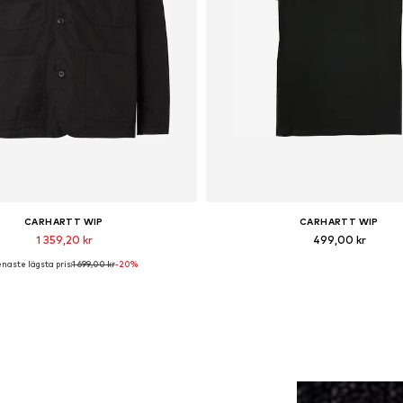
CARHARTT WIP
CARHARTT WIP
1 359,20 kr
499,00 kr
naste lägsta pris:
1 699,00 kr
-20%
ängliga storlekar: S, M, L, XL, XXL
Tillgängliga storlekar: XS, S, M, L,
Lägg till i varukorgen
Lägg till i varukorge