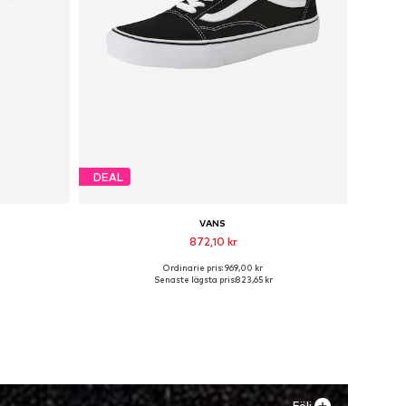
DEAL
VANS
872,10 kr
Ordinarie pris: 969,00 kr
 XL, XXL
Tillgänglig i många storlekar
Senaste lägsta pris:
823,65 kr
n
Lägg till i varukorgen
Följ