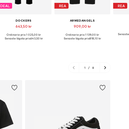
DEAL
REA
REA
DOCKERS
ARMEDANGELS
643,50 kr
909,00 kr
Senaste 
Ordinarie pris: 1 025,00 kr
Ordinarie pris: 1 139,00 kr
Tillgänglig i många storlekar
Tillgängliga storlekar: 31 x 32, 32 x 34, 33 x 32, 33 x 34, 36 x 32
Tillgä
Senaste lägsta pris:
643,50 kr
Senaste lägsta pris:
818,10 kr
Lägg till i varukorgen
Lägg till i varukorgen
Lägg
1
/
8