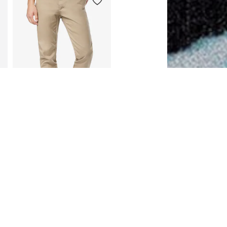
CARHARTT WIP
1 299,00 kr
Tillgänglig i många storlekar
Lägg till i varukorgen