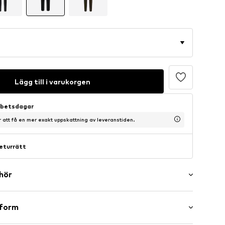
Lägg till i varukorgen
arbetsdagar
ör att få en mer exakt uppskattning av leveranstiden.
eturrätt
ehör
er
sform
washed