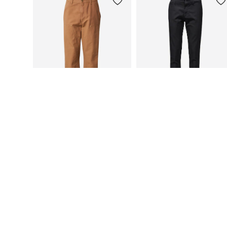
CARHARTT WIP
CARHARTT WIP
1 699,00 kr
1 299,00 kr
Tillgänglig i många storlekar
Tillgänglig i många storlekar
Lägg till i varukorgen
Lägg till i varukorgen