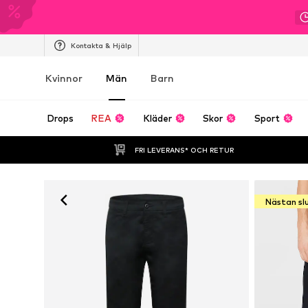
Kontakta & Hjälp
Kvinnor
Män
Barn
Drops
REA
Kläder
Skor
Sport
FRI LEVERANS* OCH RETUR
Nästan sl