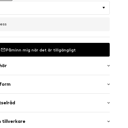
ress
Påminn mig när det är tillgängligt
ehör
er
sform
g klack (0-3 cm)
 sidan
tselråd
äder
 tillverkare
Foder och innersula: Textil