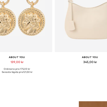
ABOUT YOU
ABOUT YOU
139,00 kr
345,00 kr
Ordinarie pris: 175,00 kr
llgängliga storlekar: One Size
Tillgängliga storlekar: One S
Senaste lägsta pris:
121,50 kr
Lägg till i varukorgen
Lägg till i varukorge