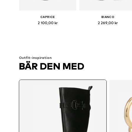
CAPRICE
BIANCO
2 100,00 kr
2 269,00 kr
Tillgänglig i många storlekar
Tillgängli
Lägg till i varukorgen
Lägg till i varukorgen
Outfit-inspiration
BÄR DEN MED