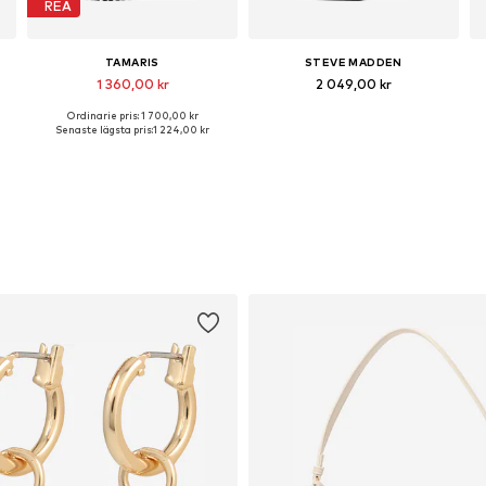
REA
TAMARIS
STEVE MADDEN
1 360,00 kr
2 049,00 kr
Ordinarie pris: 1 700,00 kr
ga storlekar: 36, 37, 38, 39, 40, 41
Tillgängliga storlekar: 36, 37, 38, 39, 40, 41
Tillgängliga storlekar: 37, 38, 39, 40, 41
Senaste lägsta pris:
1 224,00 kr
Lägg till i varukorgen
Lägg till i varukorgen