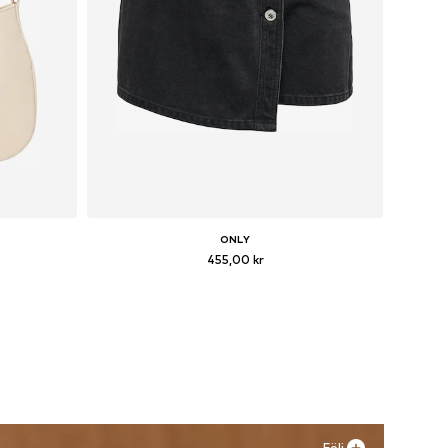
ONLY
455,00 kr
ize
Tillgängliga storlekar: 34, 36, 38
n
Lägg till i varukorgen
Följ