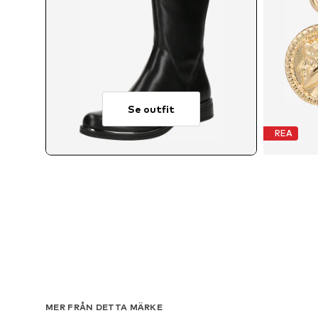
Se outfit
REA
Ti
MER FRÅN DETTA MÄRKE