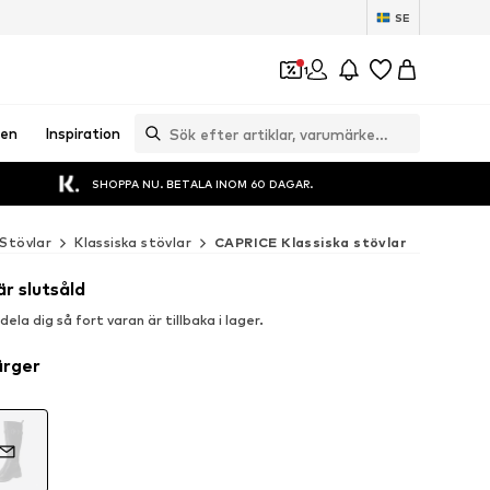
SE
1
en
Inspiration
SHOPPA NU. BETALA INOM 60 DAGAR.
Stövlar
Klassiska stövlar
CAPRICE Klassiska stövlar
är slutsåld
la dig så fort varan är tillbaka i lager.
ärger