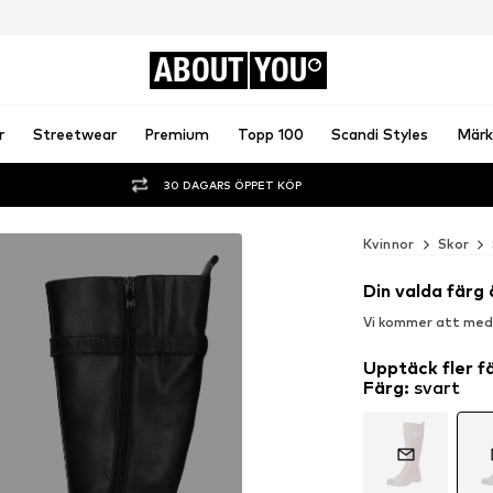
ABOUT
YOU
r
Streetwear
Premium
Topp 100
Scandi Styles
Märk
30 DAGARS ÖPPET KÖP
Kvinnor
Skor
Din valda färg 
Vi kommer att medde
Upptäck fler f
Färg
:
svart