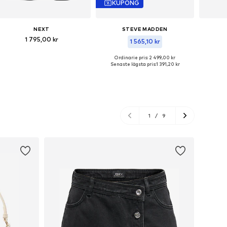
KUPONG
NEXT
STEVE MADDEN
1 795,00 kr
1 565,10 kr
Tillgängliga storlekar: 38, 39, 40
Tillgä
Ordinarie pris: 2 499,00 kr
Tillgängliga storlekar: 36, 37, 38, 39
Senaste lägsta pris:
1 391,20 kr
Lägg till i varukorgen
Lägg
Lägg till i varukorgen
1
/
9