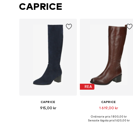
CAPRICE
REA
CAPRICE
CAPRICE
915,00 kr
1 619,00 kr
Ordinarie pris: 1 800,00 kr
Tillgänglig i många storlekar
Tillgänglig i många storlekar
Senaste lägsta pris:
1 620,00 kr
Lägg till i varukorgen
Lägg till i varukorgen