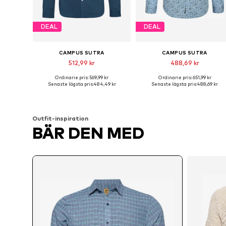
DEAL
DEAL
CAMPUS SUTRA
CAMPUS SUTRA
512,99 kr
488,69 kr
Ordinarie pris: 569,99 kr
Ordinarie pris: 651,99 kr
Tillgängliga storlekar: L, XL
Tillgängliga storlekar: L, XL
Senaste lägsta pris:
484,49 kr
Senaste lägsta pris:
488,69 kr
Lägg till i varukorgen
Lägg till i varukorgen
Outfit-inspiration
BÄR DEN MED