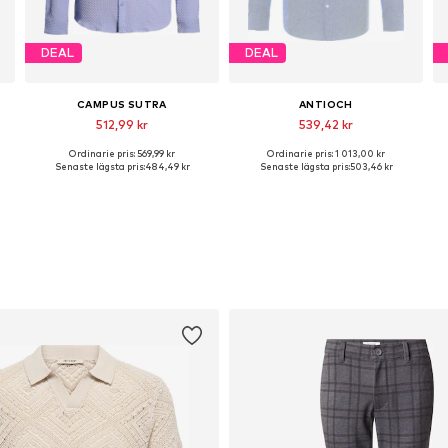
DEAL
DEAL
CAMPUS SUTRA
ANTIOCH
512,99 kr
539,42 kr
Ordinarie pris: 569,99 kr
Ordinarie pris: 1 013,00 kr
Tillgängliga storlekar: L, XL
Tillgängliga storlekar: S, M, L, XXL
Senaste lägsta pris:
484,49 kr
Senaste lägsta pris:
503,46 kr
Lägg till i varukorgen
Lägg till i varukorgen