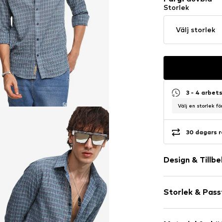
Storlek
Välj storlek
3 - 4 arbet
Välj en storlek f
30 dagars r
Design & Tillb
Rutig
Storlek & Pas
Bomull
Klassisk krag
Ärmlängd: Lå
Knäppning