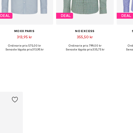
DEAL
DEAL
DEAL
MOXX PARIS
NO EXCESS
313,95 kr
355,50 kr
Ordinarie pris: 575,00 kr
Ordinarie pris: 799,00 kr
Ordi
Tillgängliga storlekar: S, M, L, XL, XXL
Tillgängliga storlekar: S, M, XL
Tillgä
Senaste lägsta pris:
313,95 kr
Senaste lägsta pris:
335,75 kr
Senas
Lägg till i varukorgen
Lägg till i varukorgen
Lägg