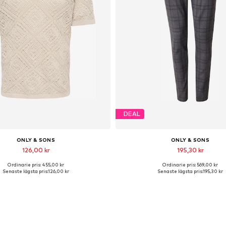
DEAL
ONLY & SONS
ONLY & SONS
126,00 kr
195,30 kr
Ordinarie pris: 455,00 kr
Ordinarie pris: 569,00 kr
lgängliga storlekar: S, M, L, XL
Tillgänglig i många storleka
Senaste lägsta pris:
126,00 kr
Senaste lägsta pris:
195,30 kr
Lägg till i varukorgen
Lägg till i varukorge