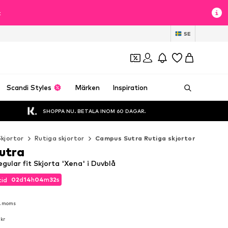
t
SE
Scandi Styles
Märken
Inspiration
SHOPPA NU. BETALA INOM 60 DAGAR.
Skjortor
Rutiga skjortor
Campus Sutra Rutiga skjortor
utra
ular fit Skjorta 'Xena' i Duvblå
02
d
14
h
04
m
30
s
tid
02
d
14
h
04
m
30
s
tid
l. moms
l. moms
 kr
 kr