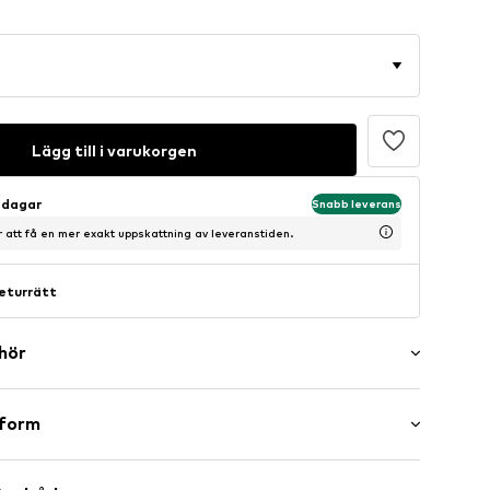
Lägg till i varukorgen
sdagar
Snabb leverans
ör att få en mer exakt uppskattning av leveranstiden.
eturrätt
ehör
sform
e
ng ärm