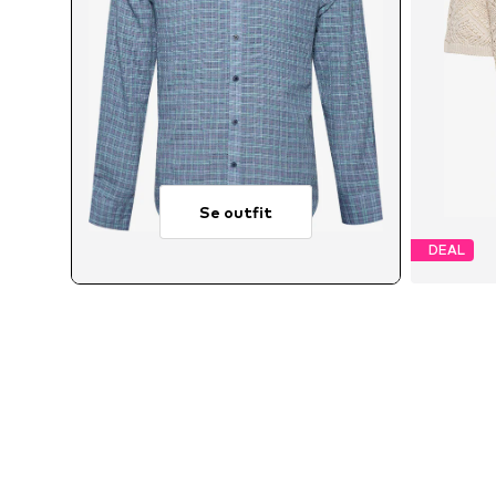
Se outfit
DEAL
Til