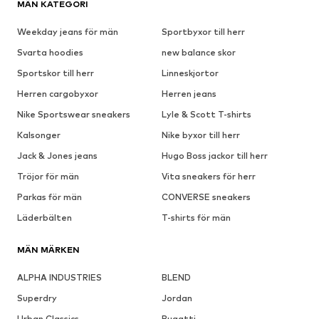
MÄN KATEGORI
Weekday jeans för män
Sportbyxor till herr
Svarta hoodies
new balance skor
Sportskor till herr
Linneskjortor
Herren cargobyxor
Herren jeans
Nike Sportswear sneakers
Lyle & Scott T-shirts
Kalsonger
Nike byxor till herr
Jack & Jones jeans
Hugo Boss jackor till herr
Tröjor för män
Vita sneakers för herr
Parkas för män
CONVERSE sneakers
Läderbälten
T-shirts för män
MÄN MÄRKEN
ALPHA INDUSTRIES
BLEND
Superdry
Jordan
Urban Classics
Bugatti