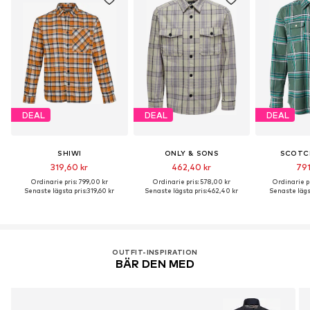
DEAL
DEAL
DEAL
SHIWI
ONLY & SONS
SCOTC
319,60 kr
462,40 kr
791
Ordinarie pris: 799,00 kr
Ordinarie pris: 578,00 kr
Ordinarie pr
Senaste lägsta pris:
319,60 kr
Senaste lägsta pris:
462,40 kr
Senaste lägst
OUTFIT-INSPIRATION
BÄR DEN MED