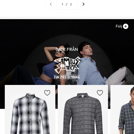
1
/
2
Följ
MER FRÅN