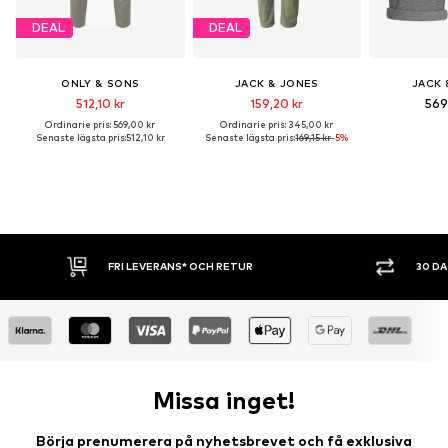
DEAL
DEAL
ONLY & SONS
JACK & JONES
JACK 
512,10 kr
159,20 kr
569
Ordinarie pris: 569,00 kr
Ordinarie pris: 345,00 kr
Senaste lägsta pris:
512,10 kr
Senaste lägsta pris:
169,15 kr
-5%
 RETUR
30 DAGARS ÖPPET KÖP
Missa inget!
Börja prenumerera på nyhetsbrevet och få exklusiva