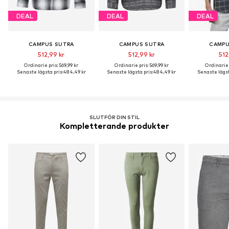
DEAL
DEAL
DEAL
CAMPUS SUTRA
CAMPUS SUTRA
CAMPU
512,99 kr
512,99 kr
512
Ordinarie pris: 569,99 kr
Ordinarie pris: 569,99 kr
Ordinarie p
Senaste lägsta pris:
484,49 kr
Senaste lägsta pris:
484,49 kr
Senaste lägst
SLUTFÖR DIN STIL
Kompletterande produkter