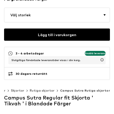
Välj storlek
Lägg till i varukorgen
3 - 4 arbetsdagar
Snabb leverans
Slutgiltiga förväntade leveranstider visas i din korg.
30 dagars returrätt
äder
Skjortor
Rutiga skjortor
Campus Sutra Rutiga skjortor
Campus Sutra Regular fit Skjorta '
Tikvah ' i Blandade Färger