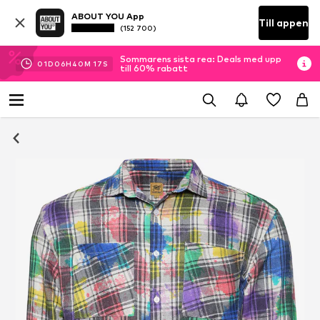
ABOUT YOU App
Till appen
(152 700)
Sommarens sista rea: Deals med upp
01
D
06
H
40
M
17
S
till 60% rabatt