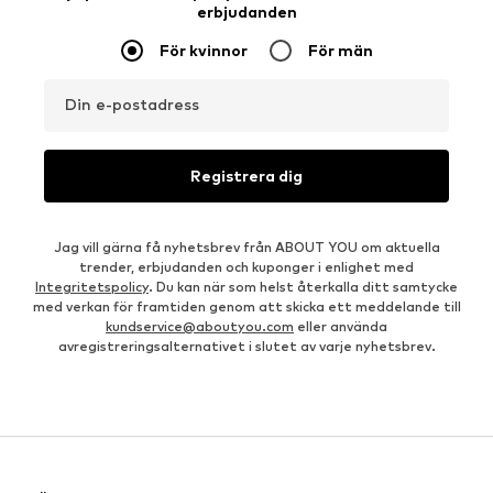
erbjudanden
För kvinnor
För män
Din e-postadress
Registrera dig
Jag vill gärna få nyhetsbrev från ABOUT YOU om aktuella
trender, erbjudanden och kuponger i enlighet med
Integritetspolicy
. Du kan när som helst återkalla ditt samtycke
med verkan för framtiden genom att skicka ett meddelande till
kundservice@aboutyou.com
eller använda
avregistreringsalternativet i slutet av varje nyhetsbrev.