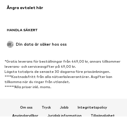
Ångra avtalet här
Upcycling
SKOR
HANDLA SÄKERT
Nytt
Populärt
Boots & stövlar
Sneakers
Din data är säker hos oss
Lågskor
Sportskor
Öppna skor
Exklusiv
*Gratis leverans för beställningar från 449,00 kr, annars tillkommer
leverans- och serviceavgifter på 49,00 kr.
SPORT
Lägsta totalpris de senaste 30 dagarna före prissänkningen.
****Kostnadsfritt från alla nätverksleverantörer. Avgifter kan
Sportkläder
Sporttyper
tillkomma när du ringer från utlandet.
******Alla priser inkl. moms.
Sportskor
Sportväskor & ryggsäckar
Sporttillbehör
Om oss
Tryck
Jobb
Integritetspolicy
ACCESSOARER
Användarvillkor
Juridisk information
Tillgänglighet
Nytt
Kepsar & mössor
Produktsäkerhet