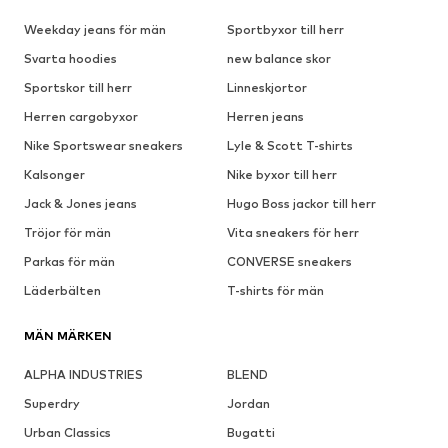
Weekday jeans för män
Sportbyxor till herr
Svarta hoodies
new balance skor
Sportskor till herr
Linneskjortor
Herren cargobyxor
Herren jeans
Nike Sportswear sneakers
Lyle & Scott T-shirts
Kalsonger
Nike byxor till herr
Jack & Jones jeans
Hugo Boss jackor till herr
Tröjor för män
Vita sneakers för herr
Parkas för män
CONVERSE sneakers
Läderbälten
T-shirts för män
MÄN MÄRKEN
ALPHA INDUSTRIES
BLEND
Superdry
Jordan
Urban Classics
Bugatti