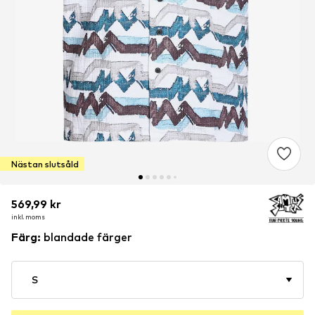
Nästan slutsåld
569,99 kr
569,99 kr
569,99 kr
inkl. moms
inkl. moms
inkl. moms
Färg
:
blandade färger
S