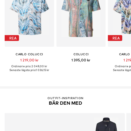
REA
REA
CARLO COLUCCI
COLUCCI
CARLO
1 219,00 kr
1 395,00 kr
1 21
Ordinarie pris: 2 049,00 kr
Ordinarie pr
Senaste lägsta pris:
1 036,15 kr
Senaste lägst
OUTFIT-INSPIRATION
BÄR DEN MED