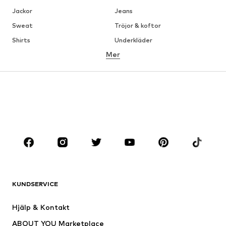
Jackor
Jeans
Sweat
Tröjor & koftor
Shirts
Underkläder
Mer
Byxor
Skjortor
Rockar
Kostymer & kavajer
Badkläder
Stora storlekar
Skor
Sport
Accessoarer
Premium
KLÄDER
Nytt
Populärt
Shirts
Jeans
KUNDSERVICE
Jackor
Sweat
Byxor
Skjortor
Hjälp & Kontakt
Underkläder
Tröjor & koftor
ABOUT YOU Marketplace