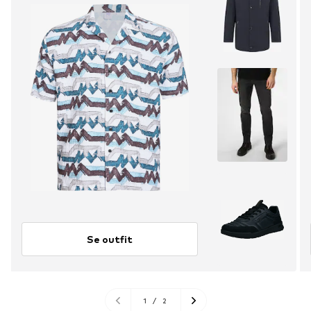
Se outfit
1
/
2