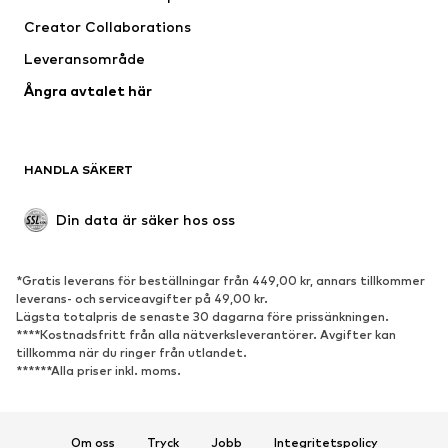
Kostymer & kavajer
Rockar
Creator Collaborations
Badkläder
Stora storlekar
Leveransområde
Tillfällen
Exklusiv
Ångra avtalet här
Upcycling
SKOR
HANDLA SÄKERT
Nytt
Populärt
Boots & stövlar
Sneakers
Din data är säker hos oss
Lågskor
Sportskor
Öppna skor
Exklusiv
*Gratis leverans för beställningar från 449,00 kr, annars tillkommer
leverans- och serviceavgifter på 49,00 kr.
SPORT
Lägsta totalpris de senaste 30 dagarna före prissänkningen.
****Kostnadsfritt från alla nätverksleverantörer. Avgifter kan
Sportkläder
Sporttyper
tillkomma när du ringer från utlandet.
******Alla priser inkl. moms.
Sportskor
Sportväskor & ryggsäckar
Sporttillbehör
Om oss
Tryck
Jobb
Integritetspolicy