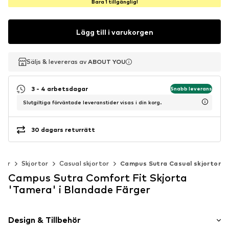
Bara 1 tillgänglig!
Lägg till i varukorgen
Säljs & levereras av
Säljs & levereras av
Säljs & levereras av
ABOUT YOU
ABOUT YOU
ABOUT YOU
3 - 4 arbetsdagar
Snabb leverans
Slutgiltiga förväntade leveranstider visas i din korg.
30 dagars returrätt
der
Skjortor
Casual skjortor
Campus Sutra Casual skjortor
Campus Sutra Comfort Fit Skjorta
'Tamera' i Blandade Färger
Design & Tillbehör