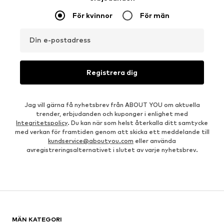
För kvinnor
För män
Din e-postadress
Registrera dig
Jag vill gärna få nyhetsbrev från ABOUT YOU om aktuella
trender, erbjudanden och kuponger i enlighet med
Integritetspolicy
. Du kan när som helst återkalla ditt samtycke
med verkan för framtiden genom att skicka ett meddelande till
kundservice@aboutyou.com
eller använda
avregistreringsalternativet i slutet av varje nyhetsbrev.
MÄN KATEGORI