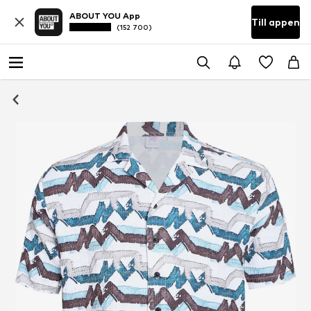
ABOUT YOU App
Till appen
(152 700)