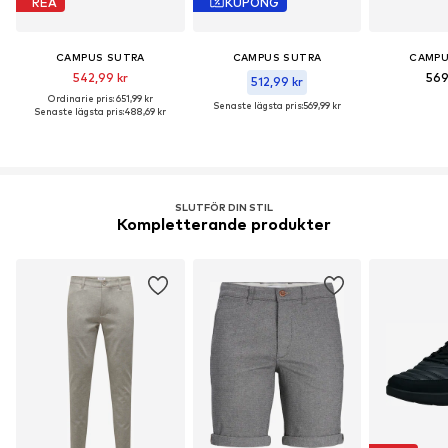
REA
KUPONG
CAMPUS SUTRA
CAMPUS SUTRA
CAMPU
542,99 kr
569
512,99 kr
Ordinarie pris: 651,99 kr
Senaste lägsta pris:
569,99 kr
Senaste lägsta pris:
488,69 kr
SLUTFÖR DIN STIL
Kompletterande produkter