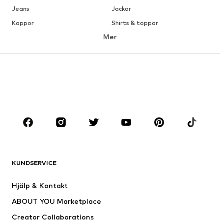
Jeans
Jackor
Kappor
Shirts & toppar
Mer
Byxor
Underkläder
Kjolar
Blusar & tunikor
Sweat
Kavajer
Badkläder
Jumpsuits & overaller
Stora storlekar
Skor
Sport
Accessoarer
Premium
KLÄDER
KUNDSERVICE
Nytt
Populärt
Klänningar
Jeans
Hjälp & Kontakt
Shirts & toppar
Byxor
ABOUT YOU Marketplace
Jackor
Tröjor & stickat
Creator Collaborations