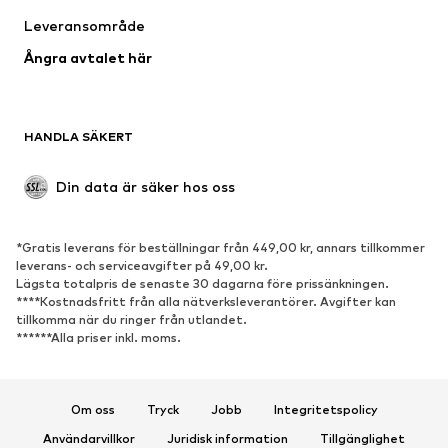
Underkläder
Blusar & tunikor
Leveransområde
Kappor
Kjolar
Ångra avtalet här
Badkläder
Sweat
Kavajer
Jumpsuits & overaller
Stora storlekar
Mammakläder
HANDLA SÄKERT
Tillfällen
Exklusiv
Upcycling
Din data är säker hos oss
SKOR
*Gratis leverans för beställningar från 449,00 kr, annars tillkommer
Nytt
Populärt
leverans- och serviceavgifter på 49,00 kr.
Lägsta totalpris de senaste 30 dagarna före prissänkningen.
Sneakers
Stövletter
****Kostnadsfritt från alla nätverksleverantörer. Avgifter kan
Pumps & högklackade skor
Stövlar
tillkomma när du ringer från utlandet.
******Alla priser inkl. moms.
Sandaler
Lågskor
Sportskor
Ballerinaskor
Pantoletter
Inneskor
Om oss
Tryck
Jobb
Integritetspolicy
Exklusiv
Användarvillkor
Juridisk information
Tillgänglighet