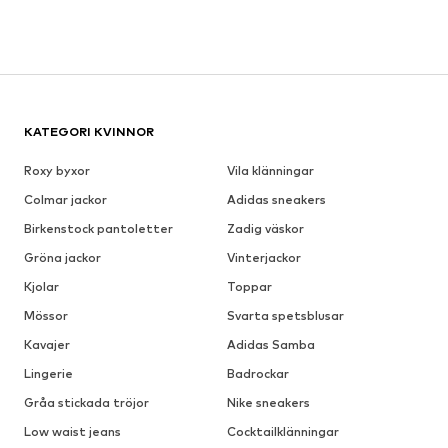
KATEGORI KVINNOR
Roxy byxor
Vila klänningar
Colmar jackor
Adidas sneakers
Birkenstock pantoletter
Zadig väskor
Gröna jackor
Vinterjackor
Kjolar
Toppar
Mössor
Svarta spetsblusar
Kavajer
Adidas Samba
Lingerie
Badrockar
Gråa stickada tröjor
Nike sneakers
Low waist jeans
Cocktailklänningar