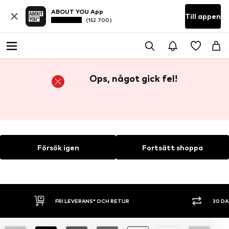
ABOUT YOU App
Till appen
(152 700)
Ops, något gick fel!
Försök igen
Fortsätt shoppa
FRI LEVERANS* OCH RETUR
30 D