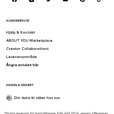
Nytt
Populärt
Shirts
Jeans
KUNDSERVICE
Jackor
Sweat
Byxor
Skjortor
Hjälp & Kontakt
Underkläder
Tröjor & koftor
ABOUT YOU Marketplace
Kostymer & kavajer
Rockar
Creator Collaborations
Badkläder
Stora storlekar
Leveransområde
Tillfällen
Exklusiv
Ångra avtalet här
Upcycling
SKOR
HANDLA SÄKERT
Nytt
Populärt
Boots & stövlar
Sneakers
Din data är säker hos oss
Lågskor
Sportskor
Öppna skor
Exklusiv
*Gratis leverans för beställningar från 449,00 kr, annars tillkommer