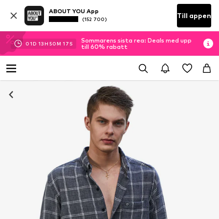
ABOUT YOU App
Till appen
(152 700)
Sommarens sista rea: Deals med upp
01
D
13
H
50
M
16
S
till 60% rabatt