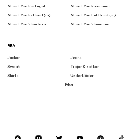
About You Portugal
About You Rumänien
About You Estland (ru)
About You Lettland (ru)
About You Slovakien
About You Slovenien
REA
Jackor
Jeans
Sweat
Tröjor & koftor
Shirts
Underkläder
Mer
Byxor
Skjortor
Rockar
Kostymer & kavajer
Badkläder
Stora storlekar
Skor
Sport
Accessoarer
Premium
KLÄDER