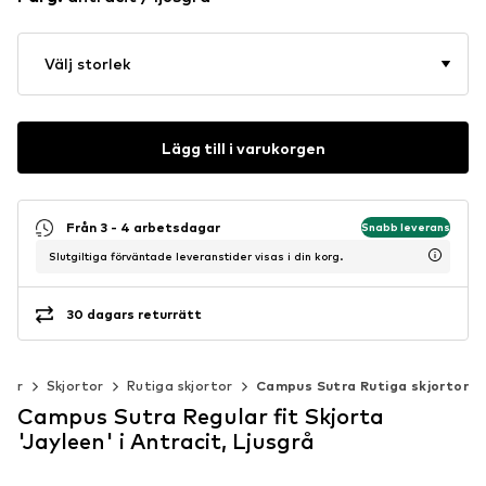
Välj storlek
Lägg till i varukorgen
Från 3 - 4 arbetsdagar
Snabb leverans
Slutgiltiga förväntade leveranstider visas i din korg.
30 dagars returrätt
äder
Skjortor
Rutiga skjortor
Campus Sutra Rutiga skjortor
Campus Sutra Regular fit Skjorta
'Jayleen' i Antracit, Ljusgrå