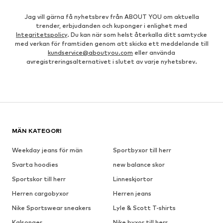
Jag vill gärna få nyhetsbrev från ABOUT YOU om aktuella
trender, erbjudanden och kuponger i enlighet med
Integritetspolicy
. Du kan när som helst återkalla ditt samtycke
med verkan för framtiden genom att skicka ett meddelande till
kundservice@aboutyou.com
eller använda
avregistreringsalternativet i slutet av varje nyhetsbrev.
MÄN KATEGORI
Weekday jeans för män
Sportbyxor till herr
Svarta hoodies
new balance skor
Sportskor till herr
Linneskjortor
Herren cargobyxor
Herren jeans
Nike Sportswear sneakers
Lyle & Scott T-shirts
Kalsonger
Nike byxor till herr