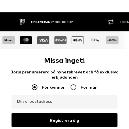
FRI LEVERANS* OCH RETUR
30 D
Missa inget!
Börja prenumerera på nyhetsbrevet och få exklusiva
erbjudanden
För kvinnor
För män
Din e-postadress
Registrera dig