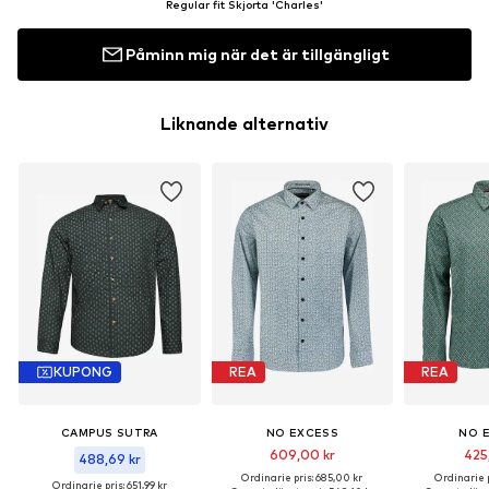
Regular fit Skjorta 'Charles'
Påminn mig när det är tillgängligt
Liknande alternativ
KUPONG
REA
REA
CAMPUS SUTRA
NO EXCESS
NO 
609,00 kr
425
488,69 kr
Ordinarie pris: 685,00 kr
Ordinarie p
Ordinarie pris: 651,99 kr