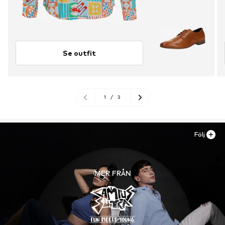
Se outfit
1
/
3
Följ
MER FRÅN