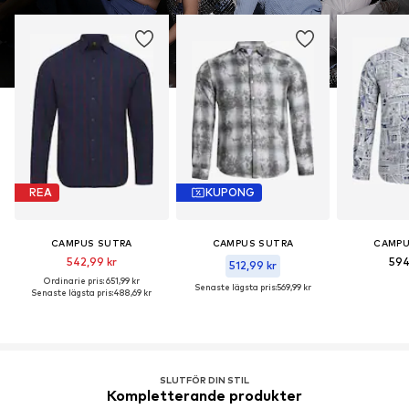
REA
KUPONG
CAMPUS SUTRA
CAMPUS SUTRA
CAMPU
542,99 kr
594
512,99 kr
Ordinarie pris: 651,99 kr
Senaste lägsta pris:
569,99 kr
Senaste lägsta pris:
488,69 kr
SLUTFÖR DIN STIL
Kompletterande produkter