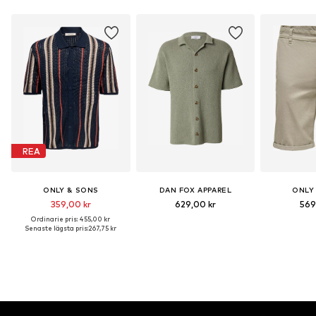
REA
ONLY & SONS
DAN FOX APPAREL
ONLY
359,00 kr
629,00 kr
569
Ordinarie pris: 455,00 kr
Senaste lägsta pris:
267,75 kr