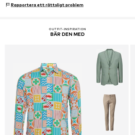
Dirk Vreekenstraat 53
Rapportera ett rättsligt problem
1019 DP Amsterdam
NL
yankit@campussutra.in
OUTFIT-INSPIRATION
BÄR DEN MED