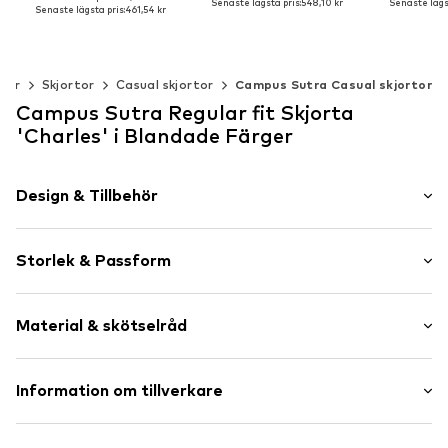
Senaste lägsta pris:
548,10 kr
Senaste lägst
Senaste lägsta pris:
461,54 kr
Tillgängliga storlekar: M, L, XL, XXL
Tillgängliga storlekar: M, L
Lägg till i varukorgen
Lägg till 
Lägg till i varukorgen
der
Skjortor
Casual skjortor
Campus Sutra Casual skjortor
Campus Sutra Regular fit Skjorta
'Charles' i Blandade Färger
Design & Tillbehör
Viskos
Storlek & Passform
Klassisk krage
Knäppning
Ärmlängd: Lång ärm
Material & skötselråd
Passform: Regular fit
Artikelnr.
CSU0225001000001
Storlekstabell
Sammansättning: 100% Viskos
Information om tillverkare
Ursprungsland: Indien
Campus Sutra Europe B.V.
30 °C fintvätt