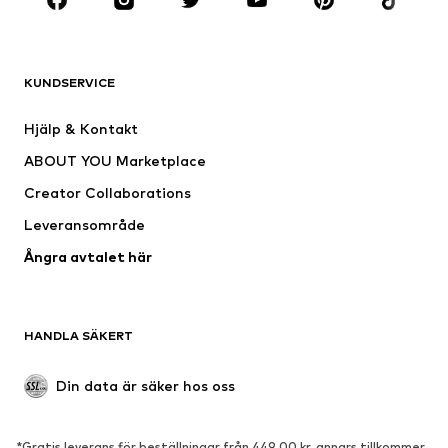
Nytt
Populärt
Shirts
Jeans
KUNDSERVICE
Jackor
Sweat
Byxor
Skjortor
Hjälp & Kontakt
Underkläder
Tröjor & koftor
ABOUT YOU Marketplace
Kostymer & kavajer
Rockar
Creator Collaborations
Badkläder
Stora storlekar
Leveransområde
Tillfällen
Exklusiv
Ångra avtalet här
Upcycling
SKOR
HANDLA SÄKERT
Nytt
Populärt
Boots & stövlar
Sneakers
Din data är säker hos oss
Lågskor
Sportskor
Öppna skor
Exklusiv
*Gratis leverans för beställningar från 449,00 kr, annars tillkommer