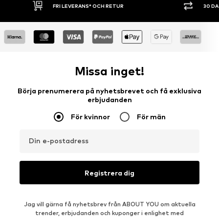
FRI LEVERANS* OCH RETUR
30 DAGARS ÖP
Missa inget!
Börja prenumerera på nyhetsbrevet och få exklusiva
erbjudanden
För kvinnor
För män
Din e-postadress
Registrera dig
Jag vill gärna få nyhetsbrev från ABOUT YOU om aktuella
trender, erbjudanden och kuponger i enlighet med