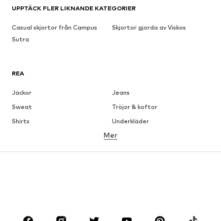
UPPTÄCK FLER LIKNANDE KATEGORIER
Casual skjortor från Campus
Skjortor gjorda av Viskos
Sutra
REA
Jackor
Jeans
Sweat
Tröjor & koftor
Shirts
Underkläder
Mer
Byxor
Skjortor
Rockar
Kostymer & kavajer
Badkläder
Stora storlekar
Skor
Sport
Accessoarer
Premium
KLÄDER