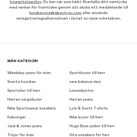
Integritetspolicy
. Du kan när som helst återkalla ditt samtycke
med verkan för framtiden genom att skicka ett meddelande till
kundservice@aboutyou.com
eller använda
avregistreringsalternativet i slutet av varje nyhetsbrev.
MÄN KATEGORI
Weekday jeans för män
Sportbyxor till herr
Svarta hoodies
new balance skor
Sportskor till herr
Linneskjortor
Herren cargobyxor
Herren jeans
Nike Sportswear sneakers
Lyle & Scott T-shirts
Kalsonger
Nike byxor till herr
Jack & Jones jeans
Hugo Boss jackor till herr
Tröjor för män
Vita sneakers för herr