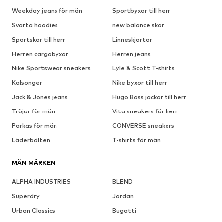
Weekday jeans för män
Sportbyxor till herr
Svarta hoodies
new balance skor
Sportskor till herr
Linneskjortor
Herren cargobyxor
Herren jeans
Nike Sportswear sneakers
Lyle & Scott T-shirts
Kalsonger
Nike byxor till herr
Jack & Jones jeans
Hugo Boss jackor till herr
Tröjor för män
Vita sneakers för herr
Parkas för män
CONVERSE sneakers
Läderbälten
T-shirts för män
MÄN MÄRKEN
ALPHA INDUSTRIES
BLEND
Superdry
Jordan
Urban Classics
Bugatti