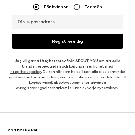
För kvinnor
För män
Din e-postadress
Registrera dig
Jag vill gärna få nyhetsbrev från ABOUT YOU om aktuella
trender, erbjudanden och kuponger i enlighet med
Integritetspolicy
. Du kan när som helst återkalla ditt samtycke
med verkan för framtiden genom att skicka ett meddelande till
kundservice@aboutyou.com
eller använda
avregistreringsalternativet i slutet av varje nyhetsbrev.
MÄN KATEGORI