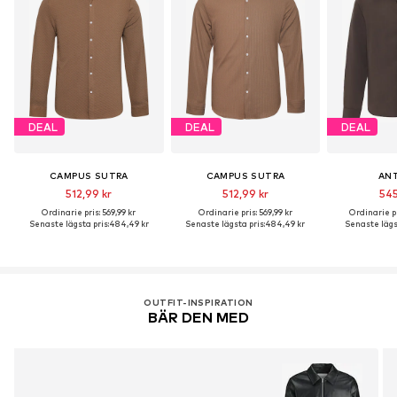
DEAL
DEAL
DEAL
CAMPUS SUTRA
CAMPUS SUTRA
AN
512,99 kr
512,99 kr
545
Ordinarie pris: 569,99 kr
Ordinarie pris: 569,99 kr
Ordinarie pr
Senaste lägsta pris:
484,49 kr
Senaste lägsta pris:
484,49 kr
Senaste lägst
OUTFIT-INSPIRATION
BÄR DEN MED