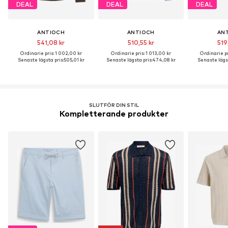
DEAL
DEAL
DEAL
ANTIOCH
ANTIOCH
AN
541,08 kr
510,55 kr
519
Ordinarie pris: 1 002,00 kr
Ordinarie pris: 1 013,00 kr
Ordinarie pr
Senaste lägsta pris:
505,01 kr
Senaste lägsta pris:
474,08 kr
Senaste lägst
SLUTFÖR DIN STIL
Kompletterande produkter