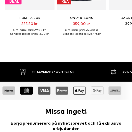
DEAL
REA
TOM TAILOR
ONLY & SONS
JACK 
355,50 kr
359,00 kr
399
Ordinarie pris: 569,00 kr
Ordinarie pris: 455,00 kr
Senaste lägsta pris:
316,00 kr
Senaste lägsta pris:
267,75 kr
30 DAGARS ÖPPET KÖP
SHOPPA NU. 
Missa inget!
Börja prenumerera på nyhetsbrevet och få exklusiva
erbjudanden