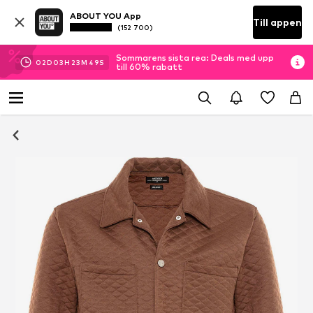
ABOUT YOU App
Till appen
(152 700)
Sommarens sista rea: Deals med upp
02
D
03
H
23
M
49
S
till 60% rabatt