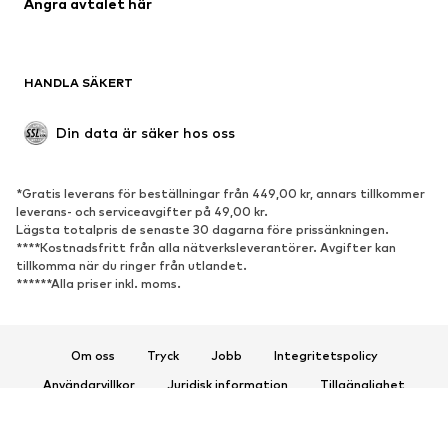
Ångra avtalet här
Upcycling
SKOR
HANDLA SÄKERT
Nytt
Populärt
Boots & stövlar
Sneakers
Din data är säker hos oss
Lågskor
Sportskor
Öppna skor
Exklusiv
*Gratis leverans för beställningar från 449,00 kr, annars tillkommer
leverans- och serviceavgifter på 49,00 kr.
SPORT
Lägsta totalpris de senaste 30 dagarna före prissänkningen.
****Kostnadsfritt från alla nätverksleverantörer. Avgifter kan
Sportkläder
Sporttyper
tillkomma när du ringer från utlandet.
******Alla priser inkl. moms.
Sportskor
Sportväskor & ryggsäckar
Sporttillbehör
Om oss
Tryck
Jobb
Integritetspolicy
ACCESSOARER
Användarvillkor
Juridisk information
Tillgänglighet
Nytt
Kepsar & mössor
Produktsäkerhet
Bälten
Väskor & ryggsäckar
© 2026 ABOUT YOU SE & Co. KG