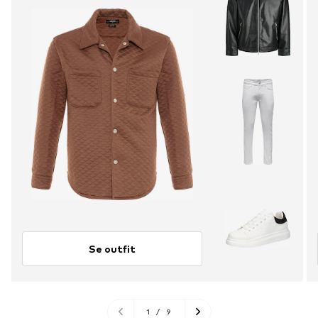
Se outfit
1
/
9