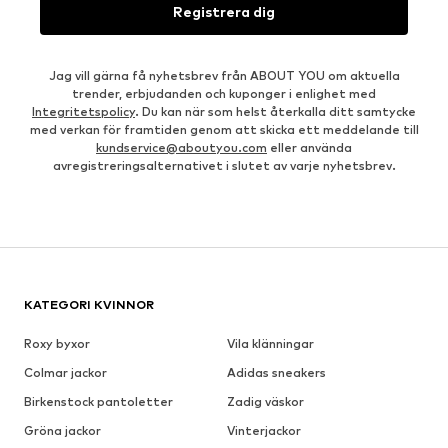
Registrera dig
Jag vill gärna få nyhetsbrev från ABOUT YOU om aktuella
trender, erbjudanden och kuponger i enlighet med
Integritetspolicy
. Du kan när som helst återkalla ditt samtycke
med verkan för framtiden genom att skicka ett meddelande till
kundservice@aboutyou.com
eller använda
avregistreringsalternativet i slutet av varje nyhetsbrev.
KATEGORI KVINNOR
Roxy byxor
Vila klänningar
Colmar jackor
Adidas sneakers
Birkenstock pantoletter
Zadig väskor
Gröna jackor
Vinterjackor