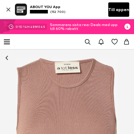
ABOUT YOU App
Till appen
(152 700)
Sommarens sista rea: Deals med upp
01
D
14
H
48
M
04
S
till 60% rabatt