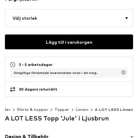
Välj storlek
Lägg till i varukorgen
3 - 5 arbetsdagar
Slutgiltiga förväntade leveranstider visas i din korg.
30 dagars returrätt
läder
Shirts & toppar
Toppar
Linnen
A LOT LESS Linnen
A LOT LESS Topp 'Jule' i Ljusbrun
Design & Tillbehör