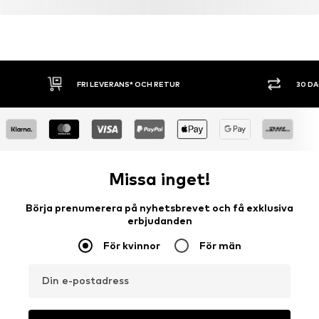
LENZING™ und ECOVERO™ sind Trademarks der
Lenzing AG.
Ta reda på mer
FRI LEVERANS* OCH RETUR
30 D
Missa inget!
Börja prenumerera på nyhetsbrevet och få exklusiva
erbjudanden
För kvinnor
För män
Din e-postadress