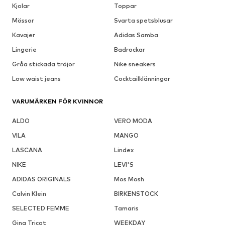
Kjolar
Toppar
Mössor
Svarta spetsblusar
Kavajer
Adidas Samba
Lingerie
Badrockar
Gråa stickada tröjor
Nike sneakers
Low waist jeans
Cocktailklänningar
VARUMÄRKEN FÖR KVINNOR
ALDO
VERO MODA
VILA
MANGO
LASCANA
Lindex
NIKE
LEVI'S
ADIDAS ORIGINALS
Mos Mosh
Calvin Klein
BIRKENSTOCK
SELECTED FEMME
Tamaris
Gina Tricot
WEEKDAY