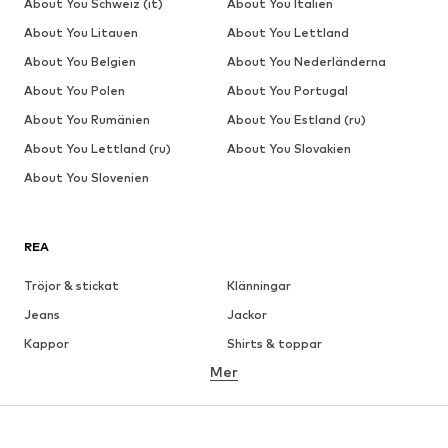
About You Schweiz (it)
About You Italien
About You Litauen
About You Lettland
About You Belgien
About You Nederländerna
About You Polen
About You Portugal
About You Rumänien
About You Estland (ru)
About You Lettland (ru)
About You Slovakien
About You Slovenien
REA
Tröjor & stickat
Klänningar
Jeans
Jackor
Kappor
Shirts & toppar
Mer
Byxor
Underkläder
Kjolar
Blusar & tunikor
Sweat
Kavajer