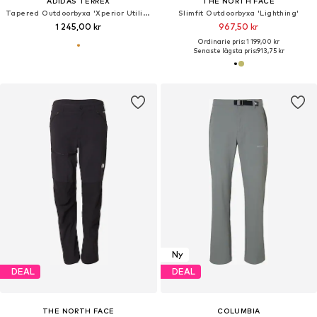
ADIDAS TERREX
THE NORTH FACE
Tapered Outdoorbyxa 'Xperior Utilitas'
Slimfit Outdoorbyxa 'Lighthing'
1 245,00 kr
967,50 kr
Ordinarie pris: 1 199,00 kr
Senaste lägsta pris:
913,75 kr
Ny
DEAL
DEAL
THE NORTH FACE
COLUMBIA