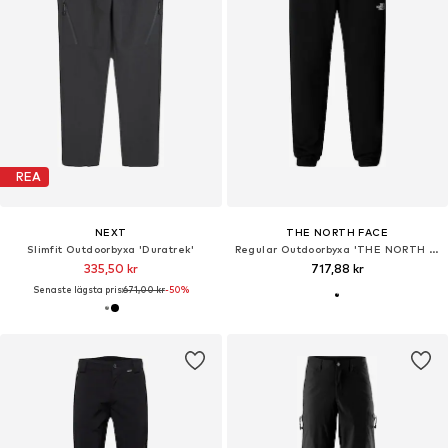
REA
NEXT
THE NORTH FACE
Slimfit Outdoorbyxa 'Duratrek'
Regular Outdoorbyxa 'THE NORTH FACE M SD LT RG TP JOGGER PANTALONE'
335,50 kr
717,88 kr
Senaste lägsta pris:
671,00 kr
-50%