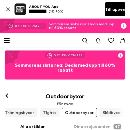
ABOUT YOU App
Till appen
(152 700)
Sommarens sista rea: Deals med upp
02
D
13
H
07
M
23
S
till 60% rabatt
02
D
13
H
07
M
23
S
Sommarens sista rea: Deals med upp till 60%
rabatt
Outdoorbyxor
för män
Träningsbyxor
Tights
Outdoorbyxor
Skidbyxor
Alla artiklar
Dina erbjudanden
47