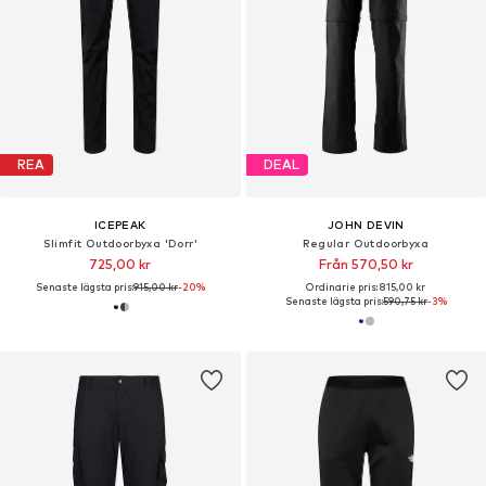
REA
DEAL
ICEPEAK
JOHN DEVIN
Slimfit Outdoorbyxa 'Dorr'
Regular Outdoorbyxa
725,00 kr
Från 570,50 kr
Senaste lägsta pris:
915,00 kr
-20%
Ordinarie pris: 815,00 kr
Senaste lägsta pris:
590,75 kr
-3%