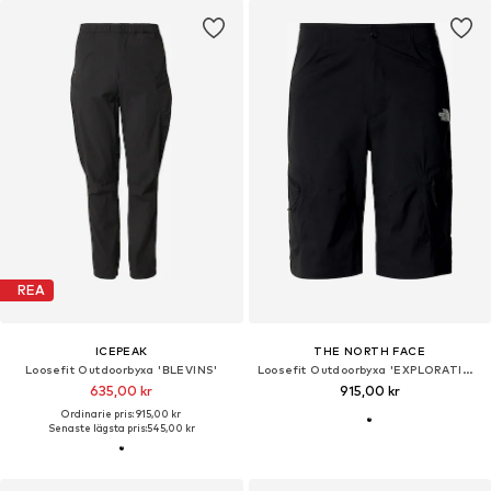
REA
ICEPEAK
THE NORTH FACE
Loosefit Outdoorbyxa 'BLEVINS'
Loosefit Outdoorbyxa 'EXPLORATION'
635,00 kr
915,00 kr
Ordinarie pris: 915,00 kr
Senaste lägsta pris:
545,00 kr