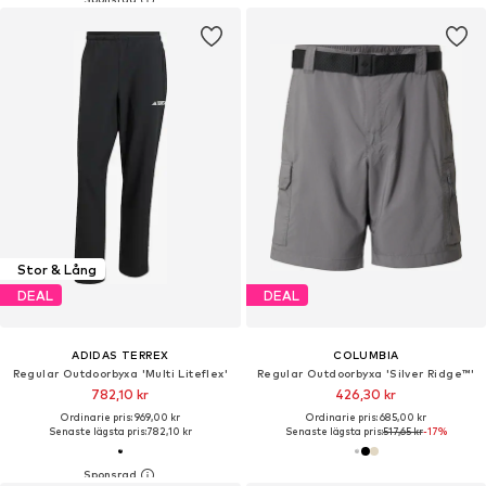
Stor & Lång
DEAL
DEAL
ADIDAS TERREX
COLUMBIA
Regular Outdoorbyxa 'Multi Liteflex'
Regular Outdoorbyxa 'Silver Ridge™'
782,10 kr
426,30 kr
Ordinarie pris: 969,00 kr
Ordinarie pris: 685,00 kr
Senaste lägsta pris:
782,10 kr
Senaste lägsta pris:
517,65 kr
-17%