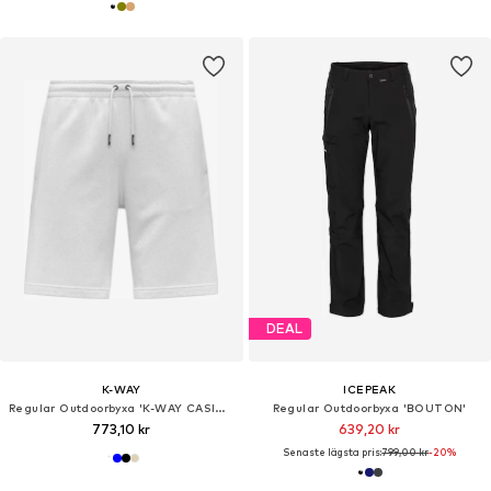
DEAL
K-WAY
ICEPEAK
Regular Outdoorbyxa 'K-WAY CASIMIR POLY COTTON BERMUDA'
Regular Outdoorbyxa 'BOUTON'
773,10 kr
639,20 kr
Senaste lägsta pris:
799,00 kr
-20%