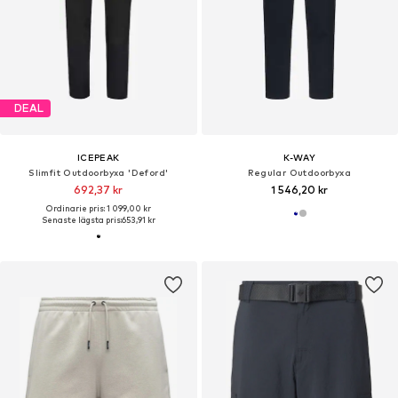
DEAL
ICEPEAK
K-WAY
Slimfit Outdoorbyxa 'Deford'
Regular Outdoorbyxa
692,37 kr
1 546,20 kr
Ordinarie pris: 1 099,00 kr
Senaste lägsta pris:
653,91 kr