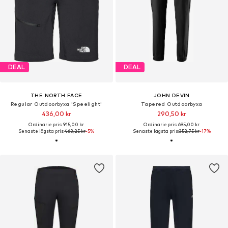
DEAL
DEAL
THE NORTH FACE
JOHN DEVIN
Regular Outdoorbyxa 'Speelight'
Tapered Outdoorbyxa
436,00 kr
290,50 kr
Ordinarie pris: 915,00 kr
Ordinarie pris: 695,00 kr
Senaste lägsta pris:
463,25 kr
-5%
Senaste lägsta pris:
352,75 kr
-17%