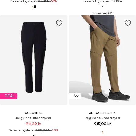
Senaste lägsta pris:
913,75 kr
-53%
Senaste lägsta pris:
737,10 kr
DEAL
Ny
COLUMBIA
ADIDAS TERREX
Regular Outdoorbyxa
Regular Outdoorbyxa
911,20 kr
915,00 kr
Senaste lägsta pris:
1 139,00 kr
-20%