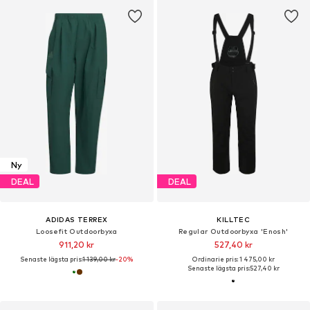
Ny
DEAL
DEAL
ADIDAS TERREX
KILLTEC
Loosefit Outdoorbyxa
Regular Outdoorbyxa 'Enosh'
911,20 kr
527,40 kr
Senaste lägsta pris:
1 139,00 kr
-20%
Ordinarie pris: 1 475,00 kr
Senaste lägsta pris:
527,40 kr