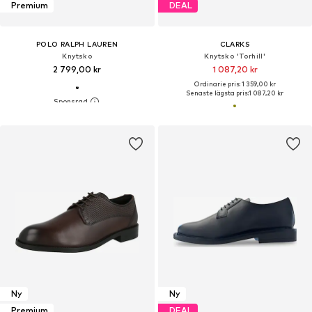
Premium
DEAL
POLO RALPH LAUREN
CLARKS
Knytsko
Knytsko 'Torhill'
2 799,00 kr
1 087,20 kr
Ordinarie pris: 1 359,00 kr
Senaste lägsta pris:
1 087,20 kr
Ny
Ny
Premium
DEAL