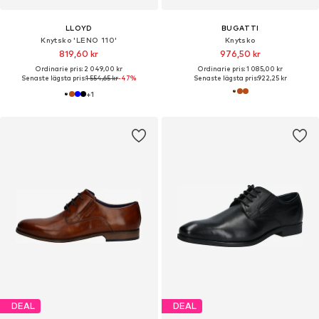
LLOYD
BUGATTI
Knytsko 'LENO 110'
Knytsko
819,60 kr
976,50 kr
Ordinarie pris: 2 049,00 kr
Ordinarie pris: 1 085,00 kr
Senaste lägsta pris:
1 554,65 kr
-47%
Senaste lägsta pris:
922,25 kr
+
1
DEAL
DEAL