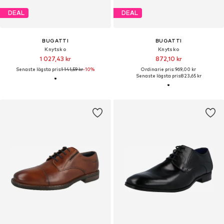
DEAL
DEAL
BUGATTI
BUGATTI
Knytsko
Knytsko
1 027,43 kr
872,10 kr
Senaste lägsta pris:
1 141,59 kr
-10%
Ordinarie pris: 969,00 kr
Senaste lägsta pris:
823,65 kr