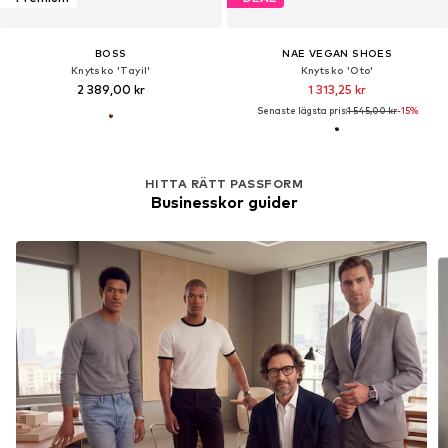
BOSS
NAE VEGAN SHOES
Knytsko 'Tayil'
Knytsko 'Oto'
2 389,00 kr
1 313,25 kr
Senaste lägsta pris:
1 545,00 kr
-15%
HITTA RÄTT PASSFORM
Businesskor guider