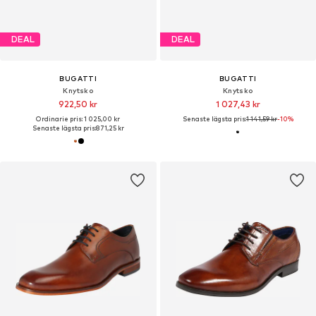
DEAL
DEAL
BUGATTI
BUGATTI
Knytsko
Knytsko
922,50 kr
1 027,43 kr
Ordinarie pris: 1 025,00 kr
Senaste lägsta pris:
1 141,59 kr
-10%
Senaste lägsta pris:
871,25 kr