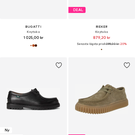
DEAL
BUGATTI
RIEKER
Knytsko
Knytsko
1 025,00 kr
879,20 kr
Senaste lägsta pris:
1 099,00 kr
-20%
Ny