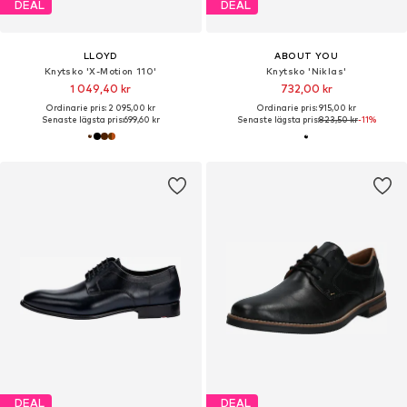
DEAL
DEAL
LLOYD
ABOUT YOU
Knytsko 'X-Motion 110'
Knytsko 'Niklas'
1 049,40 kr
732,00 kr
Ordinarie pris: 2 095,00 kr
Ordinarie pris: 915,00 kr
Senaste lägsta pris:
699,60 kr
Senaste lägsta pris:
823,50 kr
-11%
DEAL
DEAL