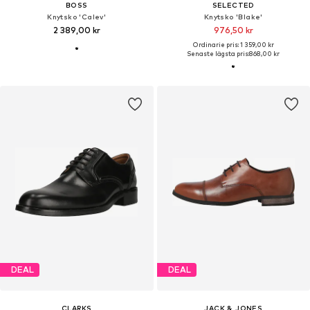
BOSS
SELECTED
Knytsko 'Calev'
Knytsko 'Blake'
2 389,00 kr
976,50 kr
Ordinarie pris: 1 359,00 kr
Senaste lägsta pris:
868,00 kr
DEAL
DEAL
CLARKS
JACK & JONES