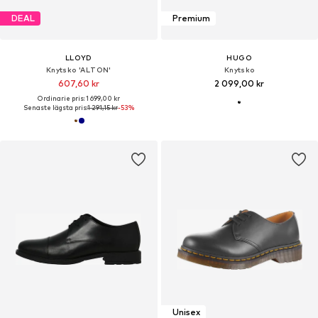
DEAL
Premium
LLOYD
HUGO
Knytsko 'ALTON'
Knytsko
607,60 kr
2 099,00 kr
Ordinarie pris: 1 699,00 kr
Senaste lägsta pris:
1 291,15 kr
-53%
Unisex