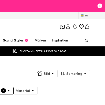
t
SE
Scandi Styles
Märken
Inspiration
SHOPPA NU. BETALA INOM 60 DAGAR.
Bild
Sortering
Material
1