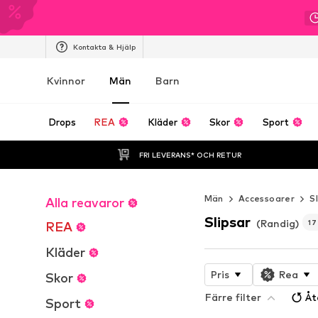
Kontakta & Hjälp
Kvinnor
Män
Barn
Drops
REA
Kläder
Skor
Sport
FRI LEVERANS* OCH RETUR
Män
Accessoarer
S
Alla reavaror
Slipsar
(Randig)
17
REA
Kläder
Pris
Rea
Skor
Färre filter
Åt
Sport