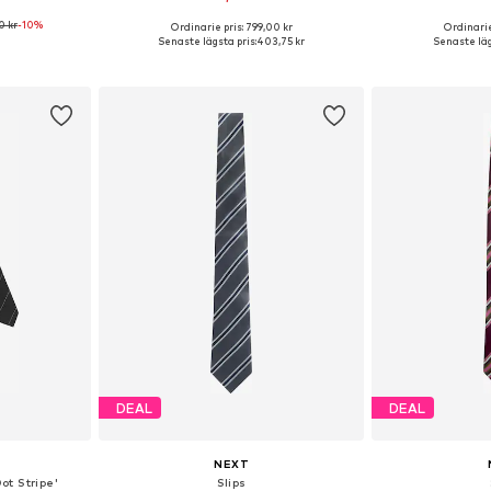
0 kr
-10%
Ordinarie pris: 799,00 kr
Ordinarie
 One Size
Tillgängliga storlekar: One Size
Tillgängliga 
Senaste lägsta pris:
403,75 kr
Senaste läg
korgen
Lägg till i varukorgen
Lägg till
DEAL
DEAL
NEXT
ot Stripe'
Slips