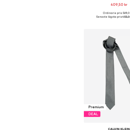
409,50 kr
+
1
Ordinarie pris: 569,0
Tillgängliga storlekar:
Senaste lägsta pris:
455,0
Lägg till i varu
Premium
DEAL
CALVIN KLEIN