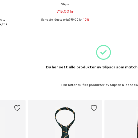
Slips
715,00 kr
Senaste lägsta pris:
799,00 kr
-10%
0 kr
 One Size
Tillgängliga storlekar: One Size
,25 kr
korgen
Lägg till i varukorgen
Du har sett alla produkter av Slipsar som matcha
Här hittar du fler produkter av Slipsar & access