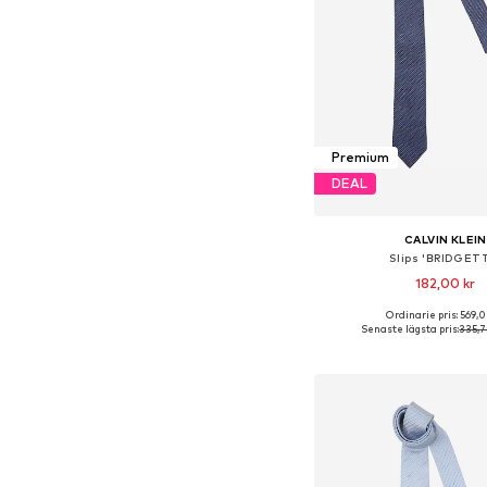
Premium
DEAL
CALVIN KLEIN
Slips 'BRIDGET
182,00 kr
Ordinarie pris: 569,0
Tillgängliga storlekar:
Senaste lägsta pris:
335,7
Lägg till i varu