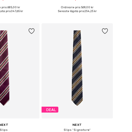
+
1
 pris: 685,00 kr
Ordinarie pris: 569,00 kr
storlekar: One Size
Tillgängliga storlekar: One Size
sta pris:
347,65 kr
Senaste lägsta pris:
254,25 kr
 i varukorgen
Lägg till i varukorgen
DEAL
NEXT
NEXT
Slips
Slips 'Signature'