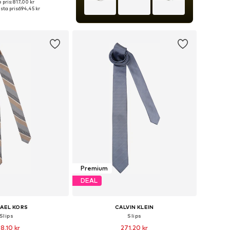
 pris: 817,00 kr
storlekar: One Size
sta pris:
694,45 kr
 i varukorgen
Premium
DEAL
AEL KORS
CALVIN KLEIN
Slips
Slips
8,10 kr
271,20 kr