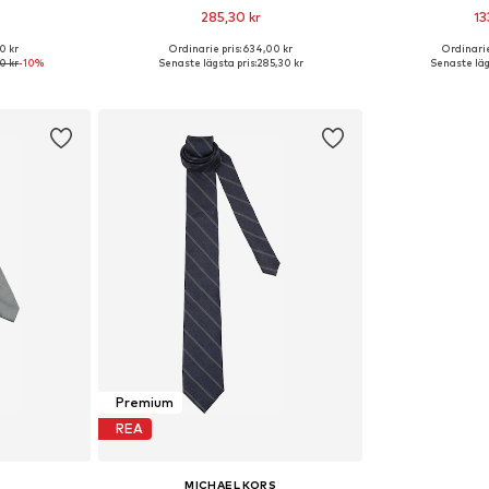
285,30 kr
13
0 kr
Ordinarie pris: 634,00 kr
Ordinarie
 One Size
Tillgängliga storlekar: One Size
Tillgängliga 
0 kr
-10%
Senaste lägsta pris:
285,30 kr
Senaste läg
korgen
Lägg till i varukorgen
Lägg till
Premium
REA
MICHAEL KORS