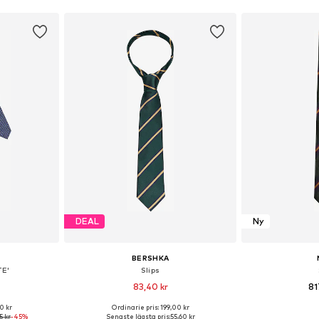
DEAL
Ny
BERSHKA
TE'
Slips
83,40 kr
81
0 kr
Ordinarie pris: 199,00 kr
 One Size
Tillgängliga storlekar: One Size
Tillgängliga 
5 kr
-45%
Senaste lägsta pris:
55,60 kr