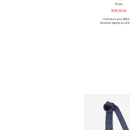
Slips
305,10 kr
+
1
Ordinarie pris: 569,0
Tillgängliga storlekar:
Senaste lägsta pris:
254
Lägg till i varu