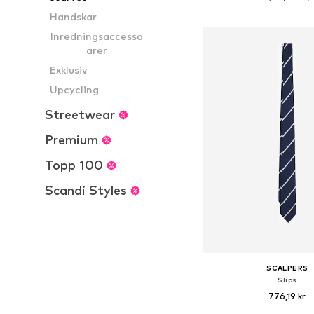
Lägg till i varu
Handskar
Inredningsaccesso
arer
Exklusiv
Upcycling
Streetwear
Premium
Topp 100
Scandi Styles
SCALPERS
Slips
776,19 kr