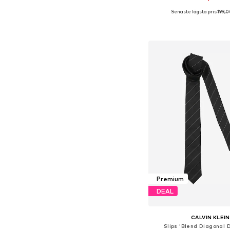
Senaste lägsta pris:
199,0
Tillgängliga storlekar:
Lägg till i varu
Premium
DEAL
CALVIN KLEIN
Slips 'Blend Diagonal D