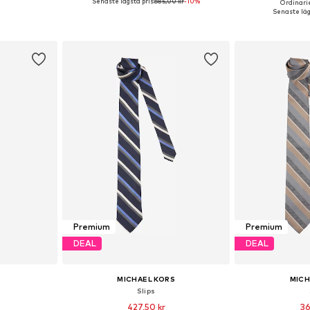
Senaste lägsta pris:
685,00 kr
-10%
Ordinarie
 One Size
Tillgängliga storlekar: One Size
Tillgängliga 
Senaste läg
korgen
Lägg till i varukorgen
Lägg till
Premium
Premium
DEAL
DEAL
MICHAEL KORS
MICH
Slips
427,50 kr
36