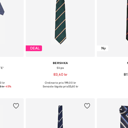
DEAL
Ny
BERSHKA
TE'
Slips
83,40 kr
81
0 kr
Ordinarie pris: 199,00 kr
 One Size
Tillgängliga storlekar: One Size
Tillgängliga 
5 kr
-45%
Senaste lägsta pris:
55,60 kr
korgen
Lägg till i varukorgen
Lägg till