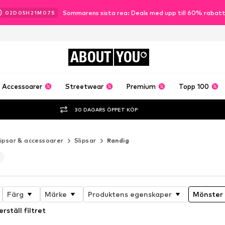
Sommarens sista rea: Deals med upp till 60% rabat
02
D
05
H
21
M
06
S
ABOUT
YOU
Accessoarer
Streetwear
Premium
Topp 100
30 DAGARS ÖPPET KÖP
lipsar & accessoarer
Slipsar
Randig
Färg
Märke
Produktens egenskaper
Mönster
erställ filtret