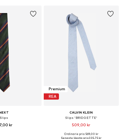
Premium
REA
NEXT
CALVIN KLEIN
Slips
Slips 'BRIDGETTE'
7,00 kr
509,00 kr
Ordinarie pris: 569,00 kr
storlekar: One Size
Tillgängliga storlekar: One Size
Senaste lägsta pris:
335,75 kr