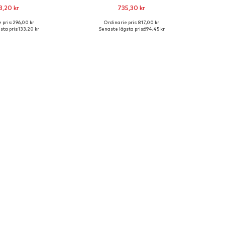
3,20 kr
735,30 kr
 pris: 296,00 kr
Ordinarie pris: 817,00 kr
storlekar: One Size
Tillgängliga storlekar: One Size
sta pris:
133,20 kr
Senaste lägsta pris:
694,45 kr
 i varukorgen
Lägg till i varukorgen