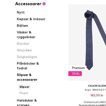
Accessoarer
Nytt
Kepsar & mössor
Bälten
Väskor &
ryggsäckar
Klockor
Smycken
Solglasögon
Plånböcker &
fodral
Premium
DEAL
Slipsar &
accessoarer
CALVIN KLEIN
Slipsar
Slips 'BRIDGET
Flugor
182,00 kr
Halsdukar &
Ordinarie pris: 569,0
Tillgängliga storlekar:
scarves
Senaste lägsta pris:
335,7