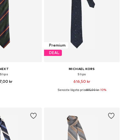
Premium
DEAL
NEXT
MICHAEL KORS
Slips
Slips
7,00 kr
616,50 kr
Senaste lägsta pris:
685,00 kr
-10%
storlekar: One Size
Tillgängliga storlekar: One Size
 i varukorgen
Lägg till i varukorgen