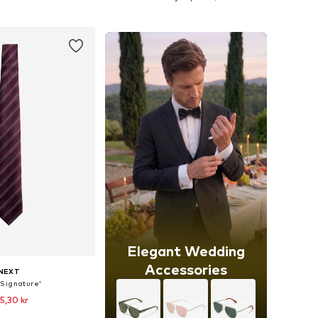
 i varukorgen
Lägg till i varukorgen
Elegant Wedding
Accessories
NEXT
'Signature'
5,30 kr