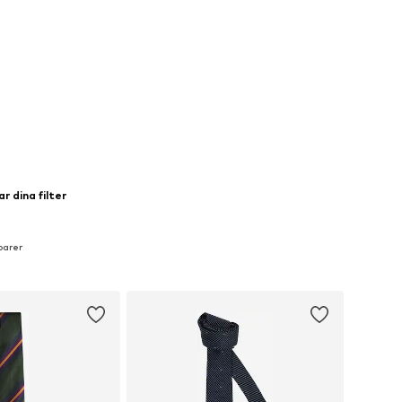
r dina filter
oarer