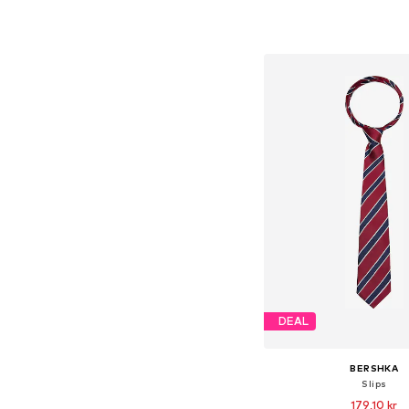
Tillgängliga storlekar:
Lägg till i varu
DEAL
BERSHKA
Slips
179,10 kr