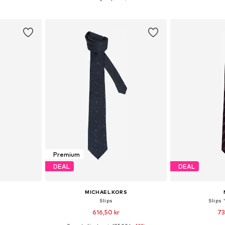
korgen
Lägg till i varukorgen
Lägg till
Premium
DEAL
DEAL
MICHAEL KORS
Slips
Slips 
616,50 kr
73