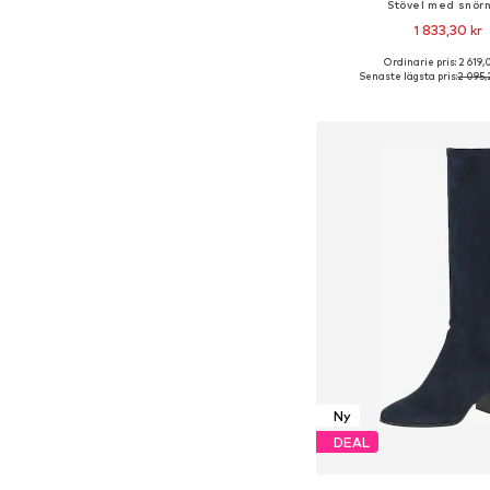
Stövel med snör
1 833,30 kr
Ordinarie pris: 2 619,
Tillgänglig i många s
Senaste lägsta pris:
2 095,
Lägg till i varu
Ny
DEAL