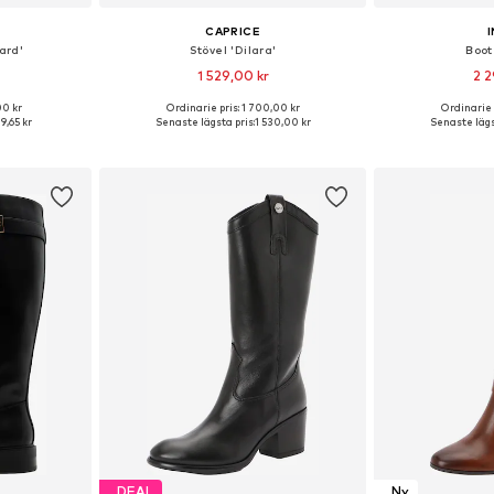
CAPRICE
I
ard'
Stövel 'Dilara'
Boot
1 529,00 kr
2 2
00 kr
Ordinarie pris: 1 700,00 kr
Ordinarie 
torlekar
Tillgänglig i många storlekar
Tillgänglig 
39,65 kr
Senaste lägsta pris:
1 530,00 kr
Senaste lägs
korgen
Lägg till i varukorgen
Lägg till
DEAL
Ny