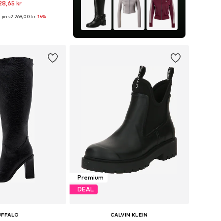
28,65 kr
pris:
2 269,00 kr
-15%
i många storlekar
 i varukorgen
Premium
DEAL
UFFALO
CALVIN KLEIN