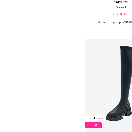
CAPRICE
Stövel
732,00 kr
Senaste lägsta pris:
915,0
Tillgänglig i många s
Lägg till i varu
Exklusiv
DEAL