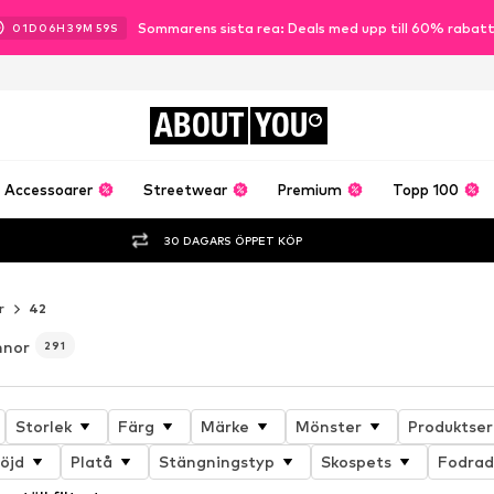
Sommarens sista rea: Deals med upp till 60% rabat
01
D
06
H
39
M
58
S
ABOUT
YOU
Accessoarer
Streetwear
Premium
Topp 100
30 DAGARS ÖPPET KÖP
r
42
nnor
291
Storlek
Färg
Märke
Mönster
Produktser
öjd
Platå
Stängningstyp
Skospets
Fodra