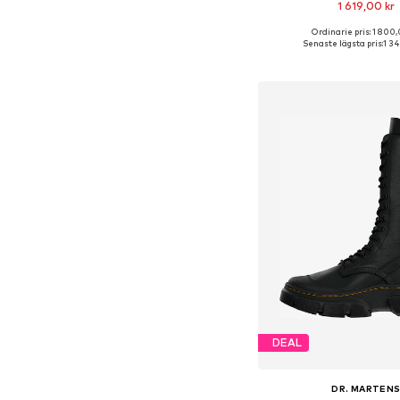
1 619,00 kr
Ordinarie pris: 1 800,
Tillgänglig i många s
Senaste lägsta pris:
1 34
Lägg till i varu
DEAL
DR. MARTEN