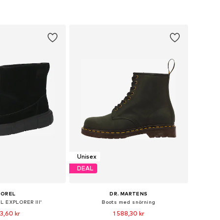
Unisex
DEAL
SOREL
DR. MARTENS
L EXPLORER III'
Boots med snörning
3,60 kr
1 588,30 kr