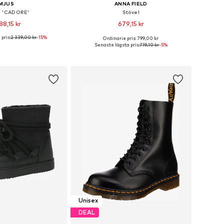
MJUS
ANNA FIELD
l 'CADORE'
Stövel
88,15 kr
679,15 kr
pris:
2 339,00 kr
-15%
Ordinarie pris: 799,00 kr
i många storlekar
Tillgänglig i många storlekar
Senaste lägsta pris:
719,10 kr
-5%
 i varukorgen
Lägg till i varukorgen
Unisex
DEAL