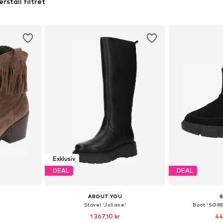
erställ filtret
Exklusiv
DEAL
DEAL
ABOUT YOU
Stövel 'Juliane'
Boot 'SORE
1 367,10 kr
44