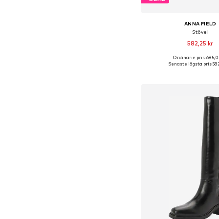
ANNA FIELD
Stövel
582,25 kr
Ordinarie pris: 685,0
Tillgänglig i många s
Senaste lägsta pris:
582
Lägg till i varu