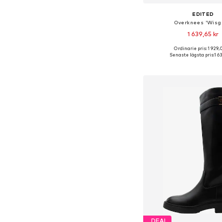
EDITED
Overknees 'Wisg
1 639,65 kr
Ordinarie pris: 1 929,
Tillgänglig i många s
Senaste lägsta pris:
1 6
Lägg till i varu
DEAL