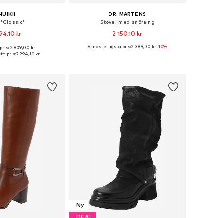
NUIKII
DR. MARTENS
 'Classic'
Stövel med snörning
94,10 kr
2 150,10 kr
+
4
Senaste lägsta pris:
2 389,00 kr
-10%
pris: 2 839,00 kr
i många storlekar
Tillgänglig i många storlekar
ta pris:
2 294,10 kr
 i varukorgen
Lägg till i varukorgen
Ny
DEAL