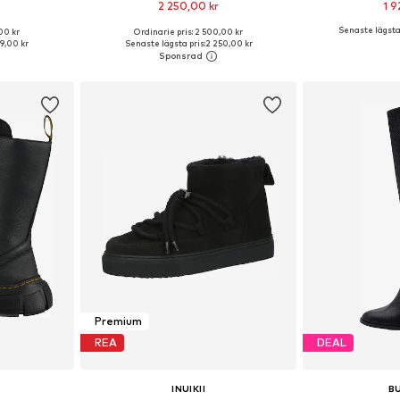
2 250,00 kr
1 9
Senaste lägsta 
00 kr
Ordinarie pris: 2 500,00 kr
torlekar
Tillgänglig i många storlekar
Tillgänglig 
9,00 kr
Senaste lägsta pris:
2 250,00 kr
korgen
Lägg till i varukorgen
Lägg till
Premium
REA
DEAL
S
INUIKII
B