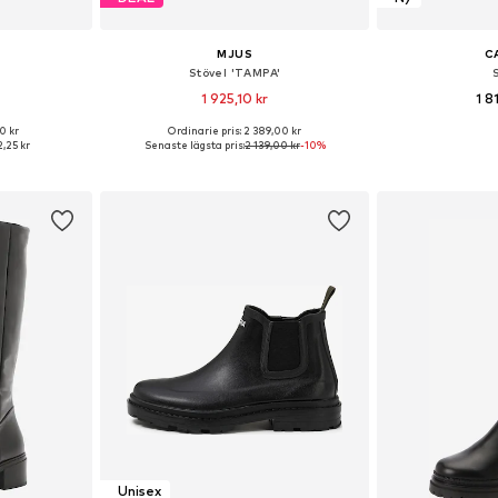
MJUS
C
Stövel 'TAMPA'
1 925,10 kr
1 8
0 kr
Ordinarie pris: 2 389,00 kr
torlekar
Tillgänglig i många storlekar
Tillgänglig 
,25 kr
Senaste lägsta pris:
2 139,00 kr
-10%
korgen
Lägg till i varukorgen
Lägg till
Unisex