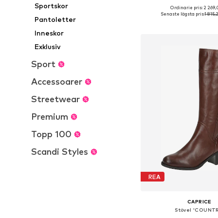
Sportskor
Ordinarie pris: 2 269,
Tillgänglig i många s
Senaste lägsta pris:
1 815,
Pantoletter
Lägg till i varu
Inneskor
Exklusiv
Sport
Accessoarer
Streetwear
Premium
Topp 100
Scandi Styles
REA
CAPRICE
Stövel 'COUNTR