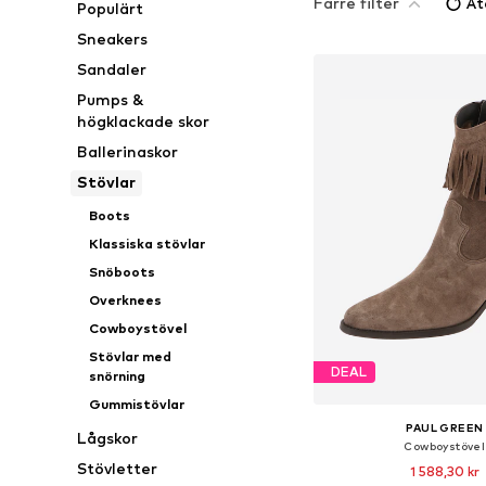
Färre filter
Åt
Populärt
Sneakers
Sandaler
Pumps &
högklackade skor
Ballerinaskor
Stövlar
Boots
Klassiska stövlar
Snöboots
Overknees
Cowboystövel
Stövlar med
DEAL
snörning
Gummistövlar
PAUL GREEN
Lågskor
Cowboystövel
Stövletter
1 588,30 kr