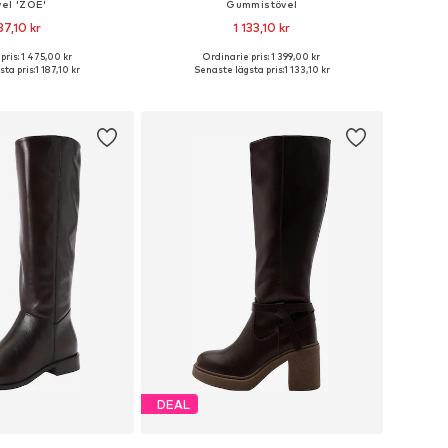
vel 'ZOE'
Gummistövel
87,10 kr
1 133,10 kr
pris: 1 475,00 kr
Ordinarie pris: 1 399,00 kr
i många storlekar
Tillgängliga storlekar: 38, 39, 40, 41, 42
ta pris:
1 187,10 kr
Senaste lägsta pris:
1 133,10 kr
 i varukorgen
Lägg till i varukorgen
DEAL