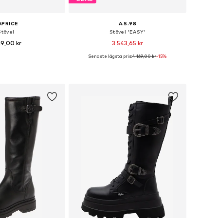
APRICE
A.S.98
Stövel
Stövel 'EASY'
19,00 kr
3 543,65 kr
Senaste lägsta pris:
4 169,00 kr
-15%
i många storlekar
Tillgänglig i många storlekar
 i varukorgen
Lägg till i varukorgen