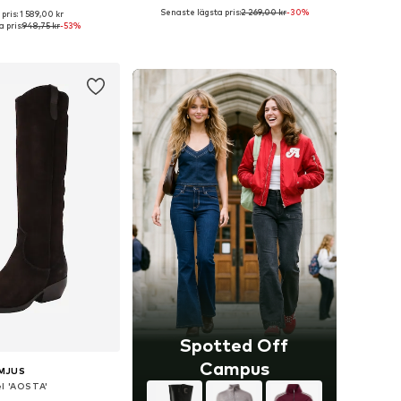
Senaste lägsta pris:
2 269,00 kr
-30%
pris: 1 589,00 kr
i många storlekar
Tillgänglig i många storlekar
 pris:
948,75 kr
-53%
 i varukorgen
Lägg till i varukorgen
Spotted Off
Campus
MJUS
el 'AOSTA'