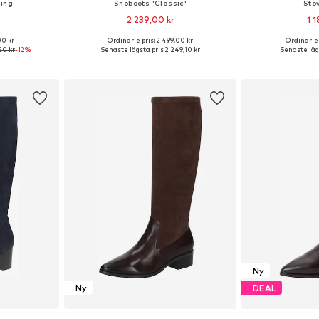
ning
Snöboots 'Classic'
Stö
2 239,00 kr
1 1
00 kr
Ordinarie pris: 2 499,00 kr
Ordinarie 
torlekar
Tillgänglig i många storlekar
Tillgänglig 
20 kr
-12%
Senaste lägsta pris:
2 249,10 kr
Senaste lägs
korgen
Lägg till i varukorgen
Lägg till
Ny
Ny
DEAL