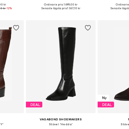
00 kr
Ordinarie pris: 1 699,00 kr
Ordinarie 
torlekar
Tillgänglig i många storlekar
Tillgänglig 
20 kr
-12%
Senaste lägsta pris:
1 367,10 kr
Senaste lägsta
korgen
Lägg till i varukorgen
Lägg till
Ny
DEAL
DEAL
VAGABOND SHOEMAKERS
Y'
Stövel 'Hedda'
Stöv