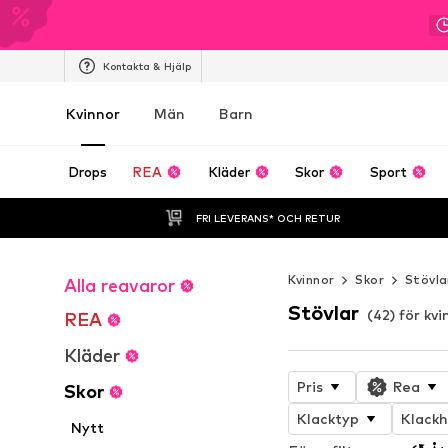
Kontakta & Hjälp
Kvinnor
Män
Barn
Drops
REA
Kläder
Skor
Sport
FRI LEVERANS* OCH RETUR
Kvinnor
Skor
Stövla
Alla reavaror
Stövlar
(42) för kvi
REA
Kläder
Pris
Rea
Skor
Klacktyp
Klackh
Nytt