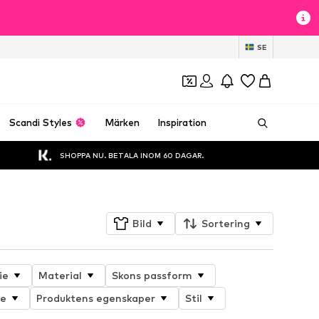
t
SE
Scandi Styles
Märken
Inspiration
SHOPPA NU. BETALA INOM 60 DAGAR.
Bild
Sortering
ie
Material
Skons passform
de
Produktens egenskaper
Stil