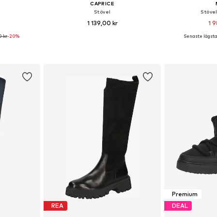
CAPRICE
Stövel
Stöve
1 139,00 kr
1 9
0 kr
-20%
Senaste lägsta 
torlekar
Tillgänglig i många storlekar
Tillgänglig 
korgen
Lägg till i varukorgen
Lägg till
Premium
REA
DEAL