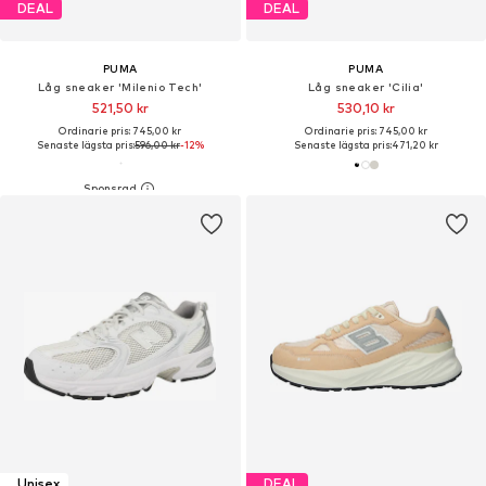
DEAL
DEAL
PUMA
PUMA
Låg sneaker 'Milenio Tech'
Låg sneaker 'Cilia'
521,50 kr
530,10 kr
Ordinarie pris: 745,00 kr
Ordinarie pris: 745,00 kr
Senaste lägsta pris:
596,00 kr
-12%
Senaste lägsta pris:
471,20 kr
Unisex
DEAL