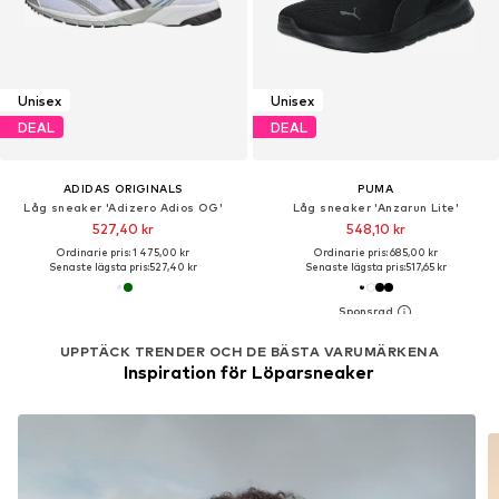
Unisex
Unisex
DEAL
DEAL
ADIDAS ORIGINALS
PUMA
Låg sneaker 'Adizero Adios OG'
Låg sneaker 'Anzarun Lite'
527,40 kr
548,10 kr
Ordinarie pris: 1 475,00 kr
Ordinarie pris: 685,00 kr
Senaste lägsta pris:
527,40 kr
Senaste lägsta pris:
517,65 kr
UPPTÄCK TRENDER OCH DE BÄSTA VARUMÄRKENA
Inspiration för Löparsneaker