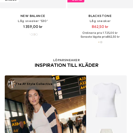
NEW BALANCE
BLACKSTONE
Låg sneaker '530'
Låg sneaker
1 359,00 kr
862,50 kr
Ordinarie pris: 1 725,00 kr
Senaste lägsta pris:
862,50 kr
LÖPARSNEAKER
INSPIRATION TILL KLÄDER
The AY Style Collective