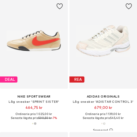
DEAL
REA
NIKE SPORTSWEAR
ADIDAS ORIGINALS
Låg sneaker 'SPRINT SISTER'
Låg sneaker 'ADISTAR CONTROL 3'
464,75 kr
679,00 kr
Ordinarie pris: 1 025,00 kr
Ordinarie pris: 1 139,00 kr
Senaste lägsta pris:
500,50 kr
-7%
Senaste lägsta pris:
545,40 kr