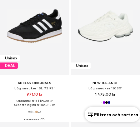
Unisex
DEAL
Unisex
ADIDAS ORIGINALS
NEW BALANCE
Låg sneaker 'SL 72 RS'
Låg sneaker '5030'
971,10 kr
1 475,00 kr
Ordinarie pris: 1 199,00 kr
Senaste lägsta pris:
647,10 kr
+
1
Filtrera och sortera