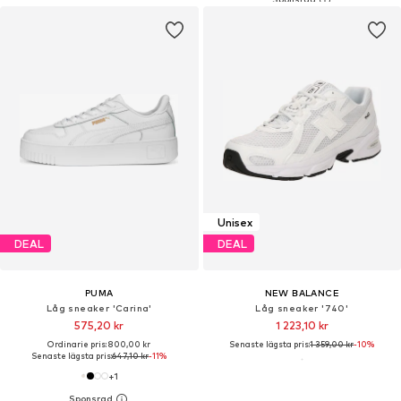
Unisex
DEAL
DEAL
PUMA
NEW BALANCE
Låg sneaker 'Carina'
Låg sneaker '740'
575,20 kr
1 223,10 kr
Ordinarie pris: 800,00 kr
Senaste lägsta pris:
1 359,00 kr
-10%
Senaste lägsta pris:
647,10 kr
-11%
+
1