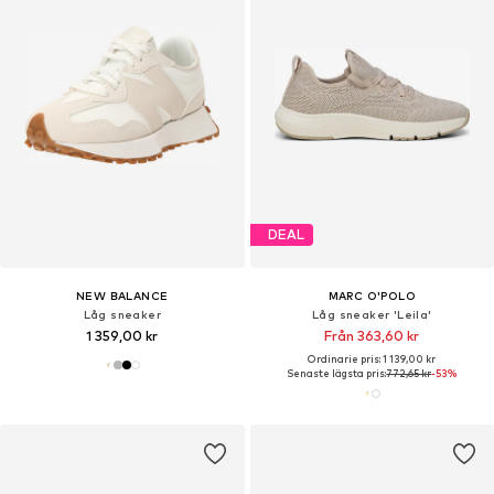
DEAL
NEW BALANCE
MARC O'POLO
Låg sneaker
Låg sneaker 'Leila'
1 359,00 kr
Från 363,60 kr
Ordinarie pris: 1 139,00 kr
Senaste lägsta pris:
772,65 kr
-53%