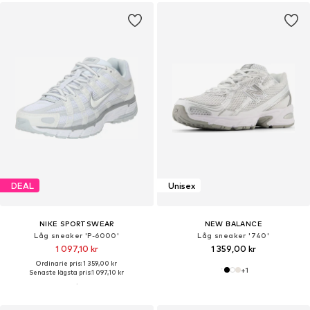
DEAL
Unisex
NIKE SPORTSWEAR
NEW BALANCE
Låg sneaker 'P-6000'
Låg sneaker '740'
1 097,10 kr
1 359,00 kr
Ordinarie pris: 1 359,00 kr
+
1
Senaste lägsta pris:
1 097,10 kr