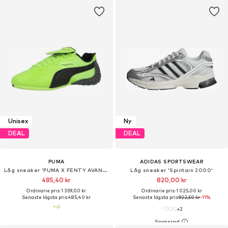
Unisex
Ny
DEAL
DEAL
PUMA
ADIDAS SPORTSWEAR
Låg sneaker 'PUMA X FENTY AVANTI LS-X'
Låg sneaker 'Spiritain 2000'
485,40 kr
820,00 kr
Ordinarie pris: 1 359,00 kr
Ordinarie pris: 1 025,00 kr
Senaste lägsta pris:
485,40 kr
Senaste lägsta pris:
922,50 kr
-11%
+
2