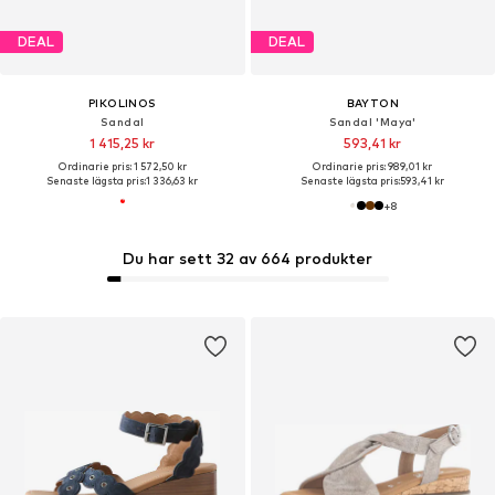
DEAL
DEAL
PIKOLINOS
BAYTON
Sandal
Sandal 'Maya'
1 415,25 kr
593,41 kr
Ordinarie pris: 1 572,50 kr
Ordinarie pris: 989,01 kr
Senaste lägsta pris:
1 336,63 kr
Senaste lägsta pris:
593,41 kr
+
8
Du har sett 32 av 664 produkter