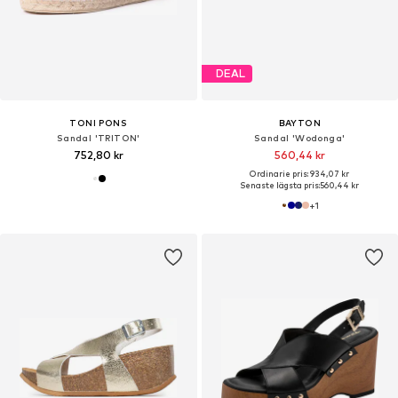
DEAL
TONI PONS
BAYTON
Sandal 'TRITON'
Sandal 'Wodonga'
752,80 kr
560,44 kr
Ordinarie pris: 934,07 kr
Senaste lägsta pris:
560,44 kr
+
1