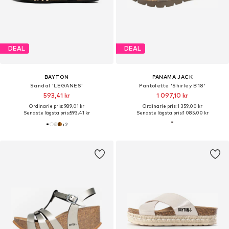
DEAL
DEAL
BAYTON
PANAMA JACK
Sandal 'LEGANES'
Pantolette 'Shirley B18'
593,41 kr
1 097,10 kr
Ordinarie pris: 989,01 kr
Ordinarie pris: 1 359,00 kr
Senaste lägsta pris:
593,41 kr
Senaste lägsta pris:
1 085,00 kr
+
2