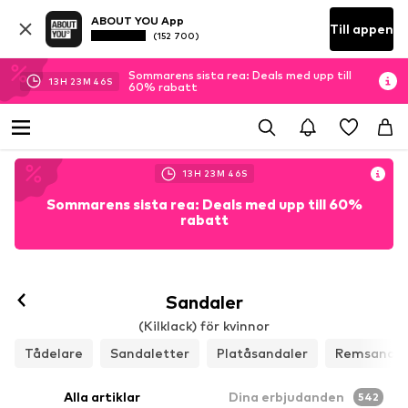
ABOUT YOU App
Till appen
(152 700)
Sommarens sista rea: Deals med upp till
13
H
23
M
44
S
60% rabatt
13
H
23
M
44
S
Sommarens sista rea: Deals med upp till 60%
rabatt
Sandaler
(Kilklack) för kvinnor
Tådelare
Sandaletter
Platåsandaler
Remsandal
Alla artiklar
Dina erbjudanden
542