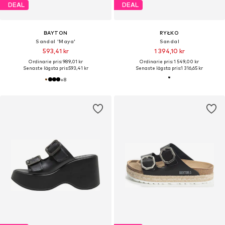
DEAL
DEAL
BAYTON
RYŁKO
Sandal 'Maya'
Sandal
593,41 kr
1 394,10 kr
Ordinarie pris: 989,01 kr
Ordinarie pris: 1 549,00 kr
Senaste lägsta pris:
593,41 kr
Senaste lägsta pris:
1 316,65 kr
+
8