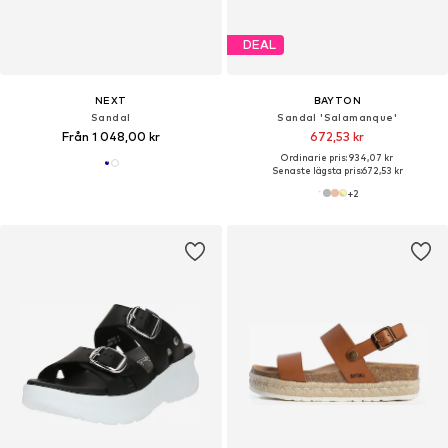
DEAL
NEXT
BAYTON
Sandal
Sandal 'Salamanque'
Från 1 048,00 kr
672,53 kr
Ordinarie pris: 934,07 kr
Senaste lägsta pris:
672,53 kr
+
2