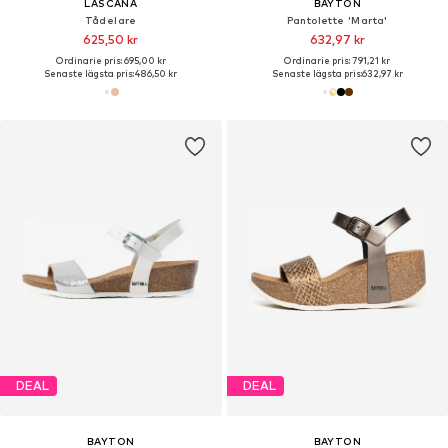
LASCANA
BAYTON
Tådelare
Pantolette 'Marta'
625,50 kr
632,97 kr
Ordinarie pris: 695,00 kr
Ordinarie pris: 791,21 kr
Senaste lägsta pris:
486,50 kr
Senaste lägsta pris:
632,97 kr
DEAL
DEAL
BAYTON
BAYTON