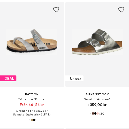
DEAL
Unisex
BAYTON
BIRKENSTOCK
Tådelare 'Diane'
Sandal 'Arizona'
Från 461,54 kr
1 359,00 kr
Ordinarie pris: 769,23 kr
+
30
Senaste lägsta pris:
461,54 kr