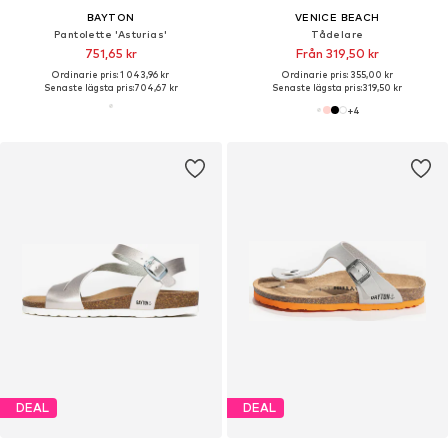
BAYTON
VENICE BEACH
Pantolette 'Asturias'
Tådelare
751,65 kr
Från 319,50 kr
Ordinarie pris: 1 043,96 kr
Ordinarie pris: 355,00 kr
Senaste lägsta pris:
704,67 kr
Senaste lägsta pris:
319,50 kr
+
4
DEAL
DEAL