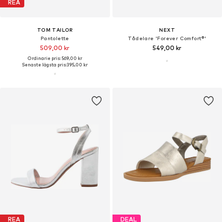
REA
TOM TAILOR
NEXT
Pantolette
Tådelare 'Forever Comfort®'
509,00 kr
549,00 kr
Ordinarie pris: 569,00 kr
Senaste lägsta pris:
395,00 kr
REA
DEAL