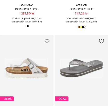
BUFFALO
BAYTON
Pantolette 'Raya'
Pantolette 'Alcee'
1 255,50 kr
747,26 kr
Ordinarie pris: 1 395,00 kr
Ordinarie pris: 1 098,90 kr
Senaste lägsta pris:
696,15 kr
Senaste lägsta pris:
747,26 kr
+
1
DEAL
DEAL