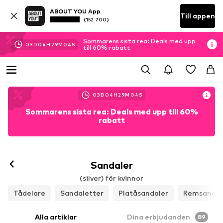
ABOUT YOU App
Till appen
(152 700)
Sommarens sista rea: Deals med upp
03
D
04
H
29
M
02
S
till 60% rabatt
03
D
04
H
29
M
02
S
Sommarens sista rea: Deals med upp till 60%
rabatt
Sandaler
(silver) för kvinnor
Tådelare
Sandaletter
Platåsandaler
Remsandal
Alla artiklar
Dina erbjudanden
89