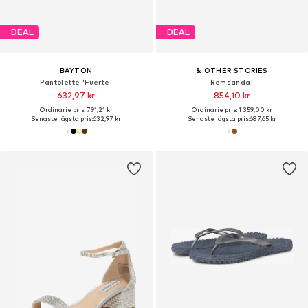
DEAL
DEAL
BAYTON
& OTHER STORIES
Pantolette 'Fuerte'
Remsandal
632,97 kr
854,10 kr
Ordinarie pris: 791,21 kr
Ordinarie pris: 1 359,00 kr
Senaste lägsta pris:
632,97 kr
Senaste lägsta pris:
687,65 kr