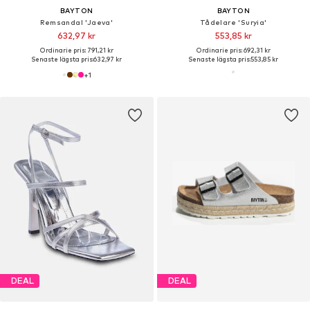
BAYTON
BAYTON
Remsandal 'Jaeva'
Tådelare 'Suryia'
632,97 kr
553,85 kr
Ordinarie pris: 791,21 kr
Ordinarie pris: 692,31 kr
Senaste lägsta pris:
632,97 kr
Senaste lägsta pris:
553,85 kr
+
1
DEAL
DEAL