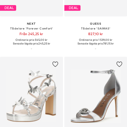
DEAL
DEAL
NEXT
GUESS
Tådelare 'Forever Comfort'
Tådelare 'SAIMAS'
Från 245,25 kr
827,10 kr
Ordinarie pris: 545,00 kr
Ordinarie pris: 1 539,00 kr
Senaste lägsta pris:
245,25 kr
Senaste lägsta pris:
781,15 kr