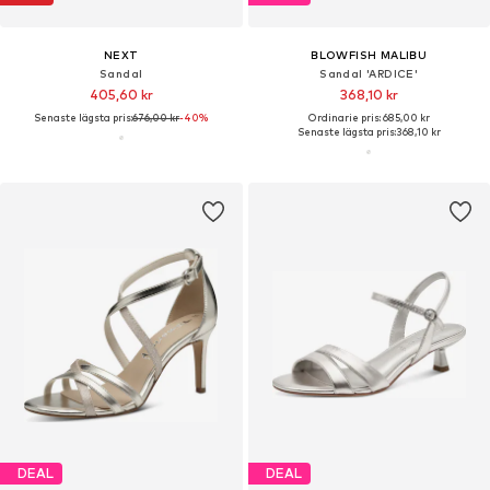
NEXT
BLOWFISH MALIBU
Sandal
Sandal 'ARDICE'
405,60 kr
368,10 kr
Senaste lägsta pris:
676,00 kr
-40%
Ordinarie pris: 685,00 kr
Senaste lägsta pris:
368,10 kr
DEAL
DEAL