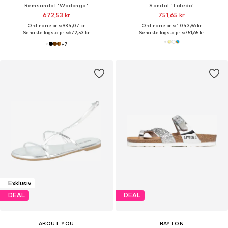
Remsandal 'Wodonga'
Sandal 'Toledo'
672,53 kr
751,65 kr
Ordinarie pris: 934,07 kr
Ordinarie pris: 1 043,96 kr
Senaste lägsta pris:
672,53 kr
Senaste lägsta pris:
751,65 kr
+
7
Exklusiv
DEAL
DEAL
ABOUT YOU
BAYTON