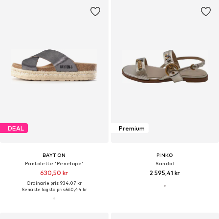
DEAL
Premium
BAYTON
PINKO
Pantolette 'Penelope'
Sandal
630,50 kr
2 595,41 kr
Ordinarie pris: 934,07 kr
Senaste lägsta pris:
560,44 kr