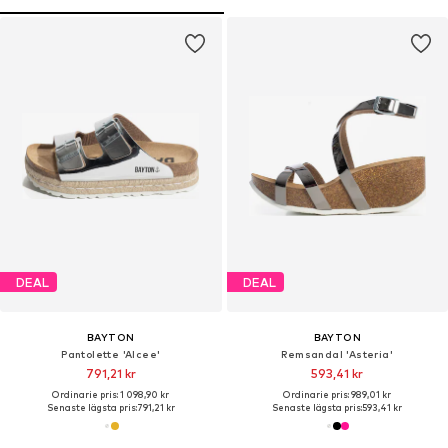
DEAL
DEAL
BAYTON
BAYTON
Pantolette 'Alcee'
Remsandal 'Asteria'
791,21 kr
593,41 kr
Ordinarie pris: 1 098,90 kr
Ordinarie pris: 989,01 kr
Senaste lägsta pris:
791,21 kr
Senaste lägsta pris:
593,41 kr