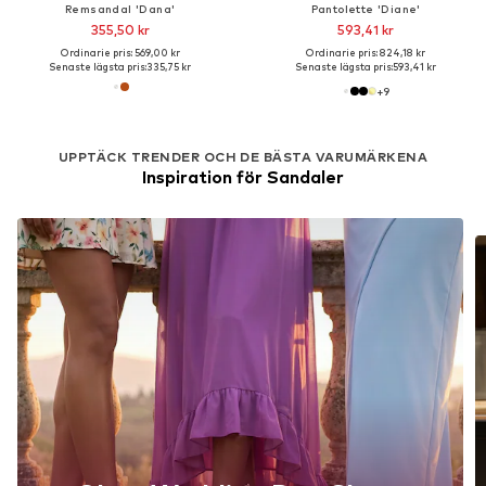
Remsandal 'Dana'
Pantolette 'Diane'
355,50 kr
593,41 kr
Ordinarie pris: 569,00 kr
Ordinarie pris: 824,18 kr
Senaste lägsta pris:
335,75 kr
Senaste lägsta pris:
593,41 kr
+
9
UPPTÄCK TRENDER OCH DE BÄSTA VARUMÄRKENA
Inspiration för Sandaler