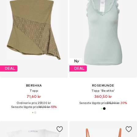
Ny
DEAL
DEAL
BERSHKA
ROSEMUNDE
Topp
Topp 'Beatha'
71,60 kr
360,50 kr
Ordinarie pris: 259,00 kr
Senaste lägsta pris:
515,00 kr
-30%
Senaste lägsta pris:
161,10 kr
-55%