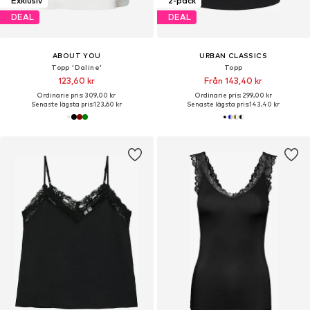
Exklusiv
2-pack
DEAL
DEAL
ABOUT YOU
URBAN CLASSICS
Topp 'Daline'
Topp
123,60 kr
Från 143,40 kr
Ordinarie pris: 309,00 kr
Ordinarie pris: 299,00 kr
Senaste lägsta pris:
123,60 kr
Senaste lägsta pris:
143,40 kr