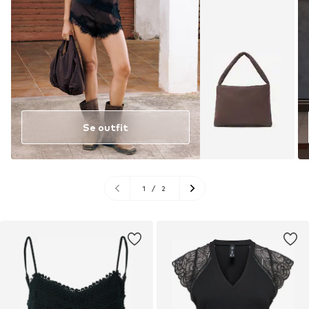
Se outfit
1
/
2