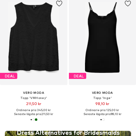
DEAL
DEAL
VERO MODA
VERO MODA
Topp 'VMHoney'
Topp 'Inge'
211,50 kr
98,10 kr
Ordinarie pris: 345,00 kr
Ordinarie pris: 125,00 kr
Senaste lägsta pris:
211,50 kr
Senaste lägsta pris:
98,10 kr
Dress Alternatives for Bridesmaids