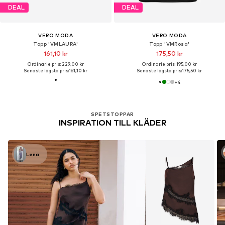
DEAL
DEAL
VERO MODA
VERO MODA
Topp 'VMLAURA'
Topp 'VMRosa'
161,10 kr
175,50 kr
Ordinarie pris: 229,00 kr
Ordinarie pris: 195,00 kr
Senaste lägsta pris:
161,10 kr
Senaste lägsta pris:
175,50 kr
+
4
SPETSTOPPAR
INSPIRATION TILL KLÄDER
Lena