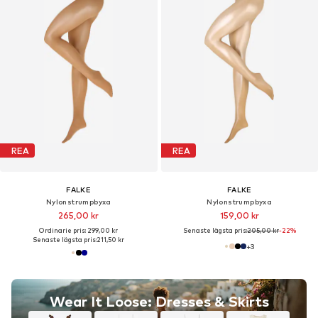
REA
REA
FALKE
FALKE
Nylonstrumpbyxa
Nylonstrumpbyxa
265,00 kr
159,00 kr
Ordinarie pris: 299,00 kr
Senaste lägsta pris:
205,00 kr
-22%
Senaste lägsta pris:
211,50 kr
+
3
Wear It Loose: Dresses & Skirts