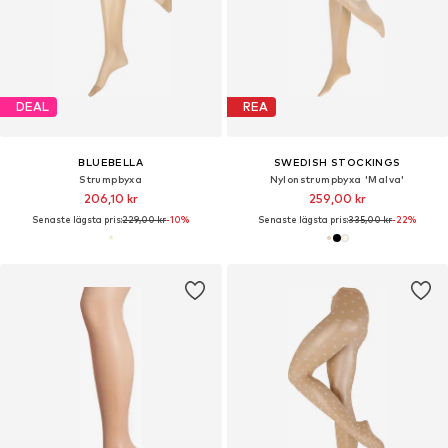
DEAL
REA
BLUEBELLA
SWEDISH STOCKINGS
Strumpbyxa
Nylonstrumpbyxa 'Malva'
206,10 kr
259,00 kr
Senaste lägsta pris:
229,00 kr
-10%
Senaste lägsta pris:
335,00 kr
-22%