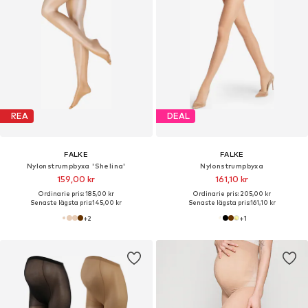
REA
DEAL
FALKE
FALKE
Nylonstrumpbyxa 'Shelina'
Nylonstrumpbyxa
159,00 kr
161,10 kr
Ordinarie pris: 185,00 kr
Ordinarie pris: 205,00 kr
Senaste lägsta pris:
145,00 kr
Senaste lägsta pris:
161,10 kr
+
2
+
1