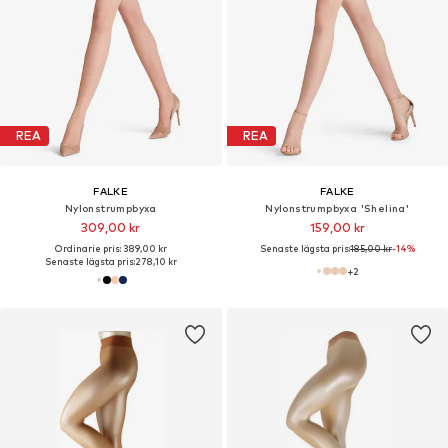
REA
REA
FALKE
FALKE
Nylonstrumpbyxa
Nylonstrumpbyxa 'Shelina'
309,00 kr
159,00 kr
Ordinarie pris: 389,00 kr
Senaste lägsta pris:
185,00 kr
-14%
Senaste lägsta pris:
278,10 kr
+
2