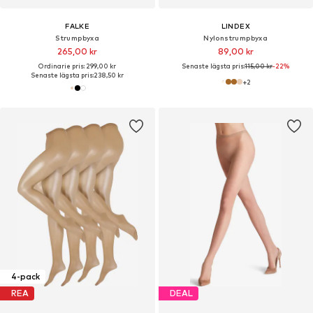
FALKE
LINDEX
Strumpbyxa
Nylonstrumpbyxa
265,00 kr
89,00 kr
Ordinarie pris: 299,00 kr
Senaste lägsta pris:
115,00 kr
-22%
Senaste lägsta pris:
238,50 kr
+
2
4-pack
REA
DEAL