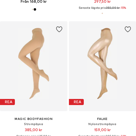
Från 168,00 kr
297,50 kr
Senaste lägsta pris:
350,00 kr
-15%
REA
REA
MAGIC BODYFASHION
FALKE
Strumpbyxa
Nylonstrumpbyxa
385,00 kr
159,00 kr