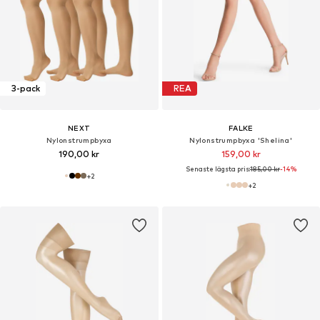
3-pack
REA
NEXT
FALKE
Nylonstrumpbyxa
Nylonstrumpbyxa 'Shelina'
190,00 kr
159,00 kr
Senaste lägsta pris:
185,00 kr
-14%
+
2
+
2