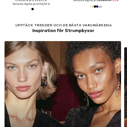
Ordinarie pris: 435,00 kr
Senaste lägsta pris:
205,00 kr
-22%
Senaste lägsta pris:
346,50 kr
+
3
UPPTÄCK TRENDER OCH DE BÄSTA VARUMÄRKENA
Inspiration för Strumpbyxor