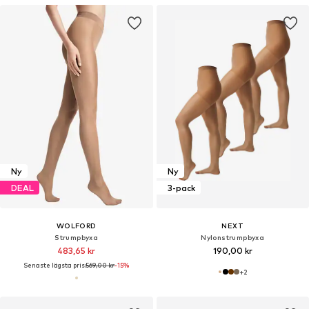
Ny
Ny
DEAL
3-pack
WOLFORD
NEXT
Strumpbyxa
Nylonstrumpbyxa
483,65 kr
190,00 kr
Senaste lägsta pris:
569,00 kr
-15%
+
2