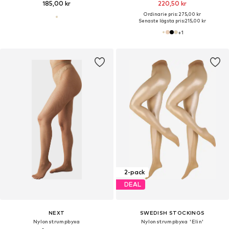
185,00 kr
220,50 kr
Ordinarie pris: 275,00 kr
Senaste lägsta pris:
215,00 kr
+
1
2-pack
DEAL
NEXT
SWEDISH STOCKINGS
Nylonstrumpbyxa
Nylonstrumpbyxa 'Elin'