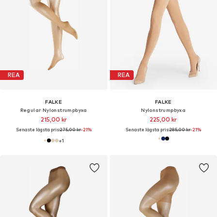
REA
REA
FALKE
FALKE
Regular Nylonstrumpbyxa
Nylonstrumpbyxa
215,00 kr
225,00 kr
Senaste lägsta pris:
275,00 kr
-21%
Senaste lägsta pris:
285,00 kr
-21%
+
1