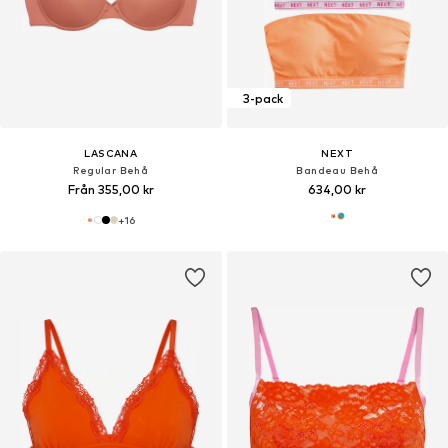
3-pack
LASCANA
NEXT
Regular Behå
Bandeau Behå
Från 355,00 kr
634,00 kr
+
16