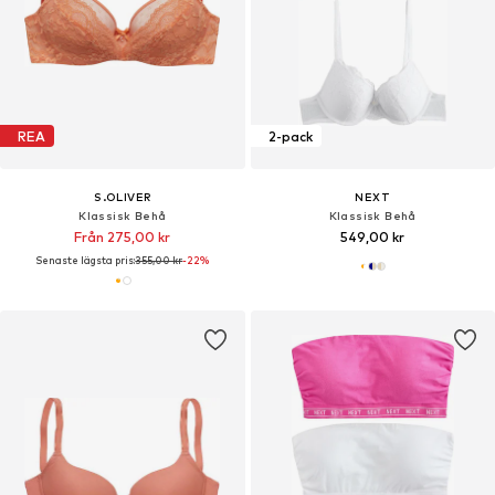
REA
2-pack
S.OLIVER
NEXT
Klassisk Behå
Klassisk Behå
Från 275,00 kr
549,00 kr
Senaste lägsta pris:
355,00 kr
-22%