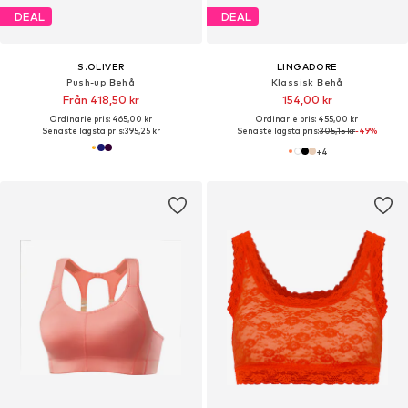
DEAL
DEAL
S.OLIVER
LINGADORE
Push-up Behå
Klassisk Behå
Från 418,50 kr
154,00 kr
Ordinarie pris: 465,00 kr
Ordinarie pris: 455,00 kr
Senaste lägsta pris:
395,25 kr
Senaste lägsta pris:
305,15 kr
-49%
+
4