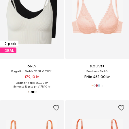
2-pack
DEAL
ONLY
S.OLIVER
Bygelfri Behå 'ONLVICKY'
Push-up Behå
179,10 kr
Från 465,00 kr
Ordinarie pris: 255,00 kr
+
1
Senaste lägsta pris:
179,10 kr