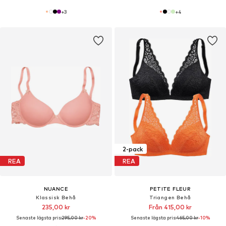
+
3
+
4
2-pack
REA
REA
NUANCE
PETITE FLEUR
Klassisk Behå
Triangen Behå
235,00 kr
Från 415,00 kr
Senaste lägsta pris:
295,00 kr
-20%
Senaste lägsta pris:
465,00 kr
-10%