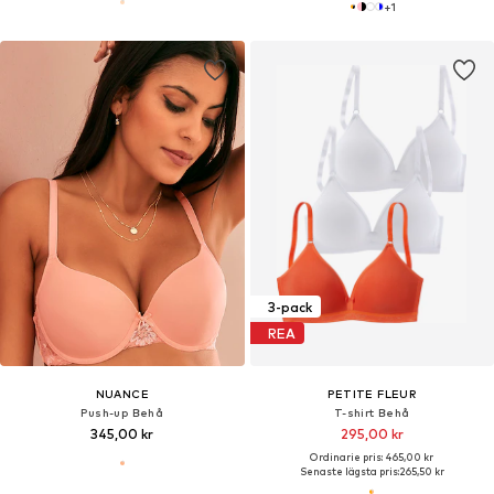
+
1
3-pack
REA
NUANCE
PETITE FLEUR
Push-up Behå
T-shirt Behå
345,00 kr
295,00 kr
Ordinarie pris: 465,00 kr
Senaste lägsta pris:
265,50 kr