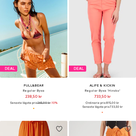
DEAL
DEAL
PULL&BEAR
ALIFE & KICKIN
Regular Byxa
Regular Byxa 'Hiroko'
238,50 kr
733,50 kr
Senaste lägsta pris:
265,00 kr
-10%
Ordinarie pris: 815,00 kr
Senaste lägsta pris:
733,50 kr