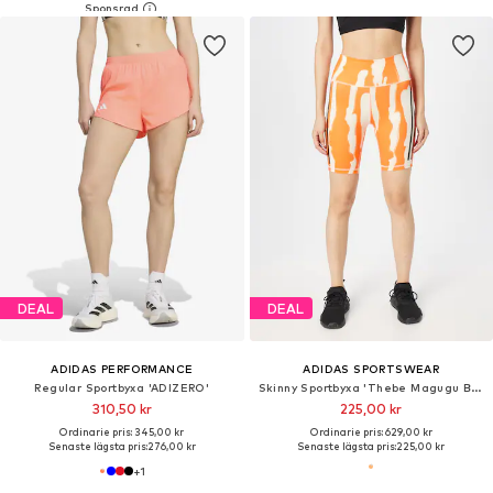
DEAL
DEAL
ADIDAS PERFORMANCE
ADIDAS SPORTSWEAR
Regular Sportbyxa 'ADIZERO'
Skinny Sportbyxa 'Thebe Magugu Bike'
310,50 kr
225,00 kr
Ordinarie pris: 345,00 kr
Ordinarie pris: 629,00 kr
Senaste lägsta pris:
276,00 kr
Senaste lägsta pris:
225,00 kr
+
1