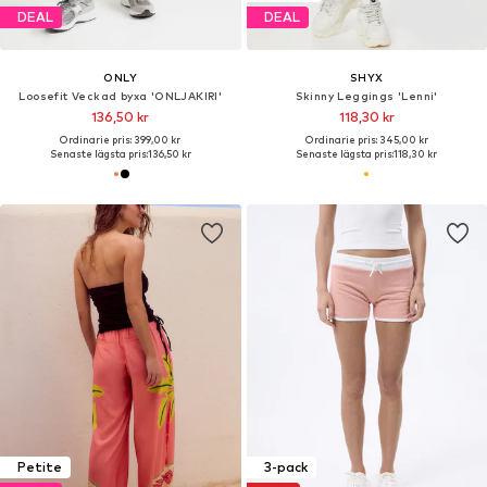
DEAL
DEAL
ONLY
SHYX
Loosefit Veckad byxa 'ONLJAKIRI'
Skinny Leggings 'Lenni'
136,50 kr
118,30 kr
Ordinarie pris: 399,00 kr
Ordinarie pris: 345,00 kr
Senaste lägsta pris:
136,50 kr
Senaste lägsta pris:
118,30 kr
Petite
3-pack