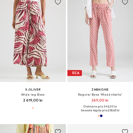
REA
S.OLIVER
ZABAIONE
Wide leg Byxa
Regular Byxa 'Ma44ribella'
2 619,00 kr
269,00 kr
Ordinarie pris: 345,00 kr
Senaste lägsta pris:
228,65 kr