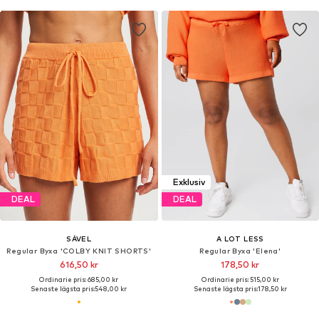
Exklusiv
DEAL
DEAL
SÁVEL
A LOT LESS
Regular Byxa 'COLBY KNIT SHORTS'
Regular Byxa 'Elena'
616,50 kr
178,50 kr
Ordinarie pris: 685,00 kr
Ordinarie pris: 515,00 kr
Senaste lägsta pris:
548,00 kr
Senaste lägsta pris:
178,50 kr