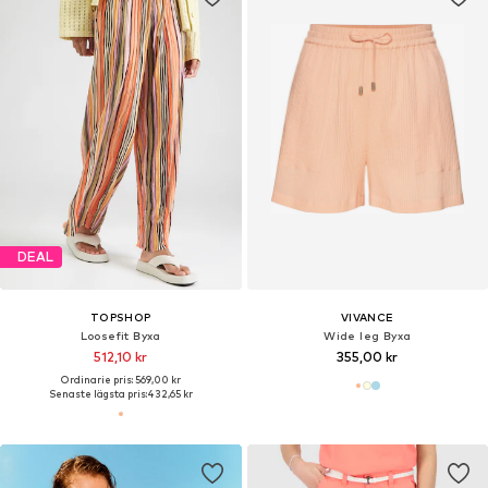
DEAL
TOPSHOP
VIVANCE
Loosefit Byxa
Wide leg Byxa
512,10 kr
355,00 kr
Ordinarie pris: 569,00 kr
Senaste lägsta pris:
432,65 kr