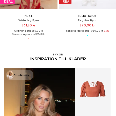
DEAL
REA
NEXT
FELIX HARDY
Wide leg Byxa
Regular Byxa
361,50 kr
270,00 kr
Ordinarie pris: 964,00 kr
Senaste lägsta pris:
1 080,00 kr
-75%
Senaste lägsta pris:
361,50 kr
BYXOR
INSPIRATION TILL KLÄDER
Cita Maass