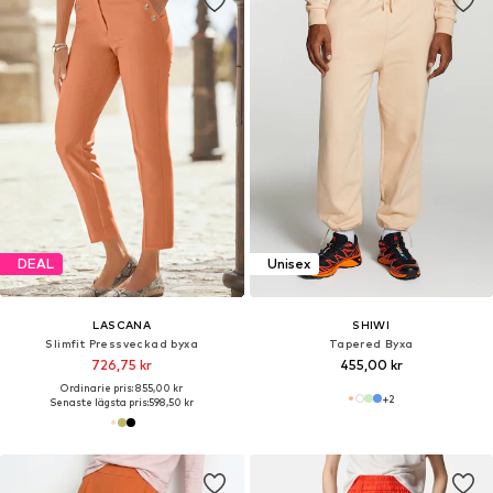
DEAL
Unisex
LASCANA
SHIWI
Slimfit Pressveckad byxa
Tapered Byxa
726,75 kr
455,00 kr
Ordinarie pris: 855,00 kr
+
2
Senaste lägsta pris:
598,50 kr