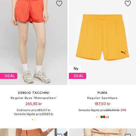
Ny
DEAL
DEAL
SERGIO TACCHINI
PUMA
Regular Byxa 'Metropolitan'
Regular Sportbyxa
265,85 kr
187,50 kr
Ordinarie pris: 685,00 kr
Senaste lägsta pris:
250,00 kr
-25%
Senaste lägsta pris:
265,85 kr
+
3