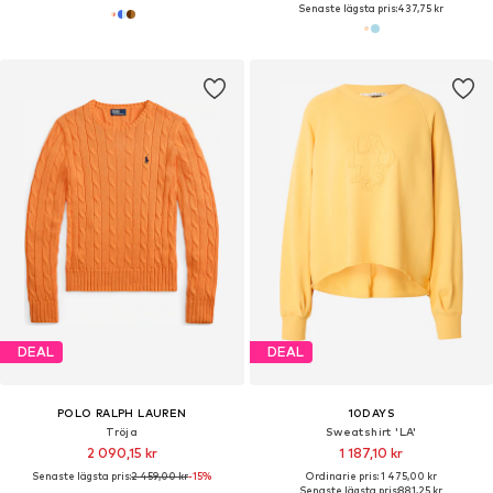
Senaste lägsta pris:
437,75 kr
DEAL
DEAL
POLO RALPH LAUREN
10DAYS
Tröja
Sweatshirt 'LA'
2 090,15 kr
1 187,10 kr
Senaste lägsta pris:
2 459,00 kr
-15%
Ordinarie pris: 1 475,00 kr
Senaste lägsta pris:
881,25 kr