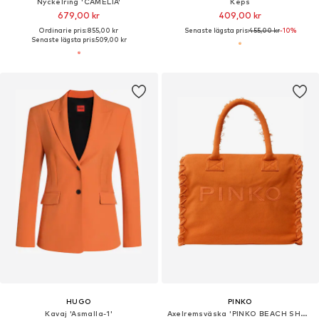
Nyckelring 'CAMELIA'
Keps
679,00 kr
409,00 kr
Ordinarie pris: 855,00 kr
Senaste lägsta pris:
455,00 kr
-10%
Senaste lägsta pris:
509,00 kr
HUGO
PINKO
Kavaj 'Asmalla-1'
Axelremsväska 'PINKO BEACH SHOPPER CANVAS BORSA'