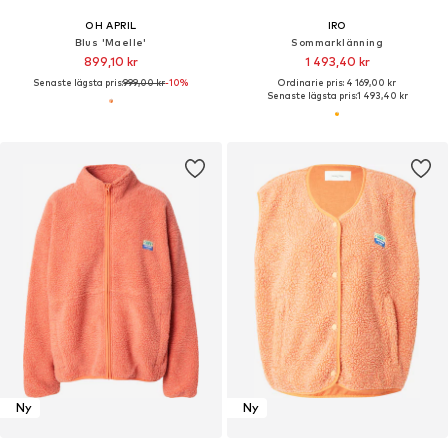
OH APRIL
IRO
Blus 'Maelle'
Sommarklänning
899,10 kr
1 493,40 kr
Senaste lägsta pris:
999,00 kr
-10%
Ordinarie pris: 4 169,00 kr
Senaste lägsta pris:
1 493,40 kr
Ny
Ny