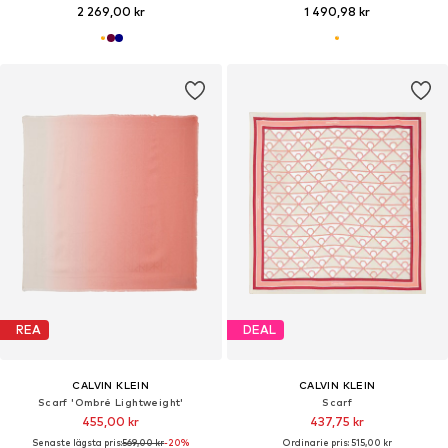
2 269,00 kr
1 490,98 kr
REA
DEAL
CALVIN KLEIN
CALVIN KLEIN
Scarf 'Ombré Lightweight'
Scarf
455,00 kr
437,75 kr
Senaste lägsta pris:
569,00 kr
-20%
Ordinarie pris: 515,00 kr