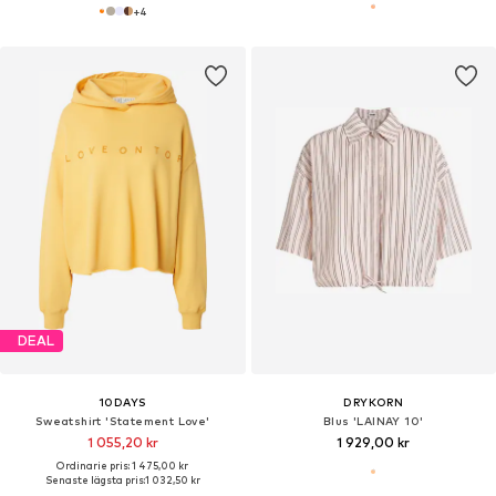
+
4
DEAL
10DAYS
DRYKORN
Sweatshirt 'Statement Love'
Blus 'LAINAY 10'
1 055,20 kr
1 929,00 kr
Ordinarie pris: 1 475,00 kr
Senaste lägsta pris:
1 032,50 kr