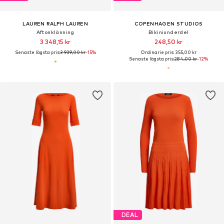
LAUREN RALPH LAUREN
COPENHAGEN STUDIOS
Aftonklänning
Bikiniunderdel
3 348,15 kr
248,50 kr
Senaste lägsta pris:
3 939,00 kr
-15%
Ordinarie pris: 355,00 kr
Senaste lägsta pris:
284,00 kr
-12%
DEAL