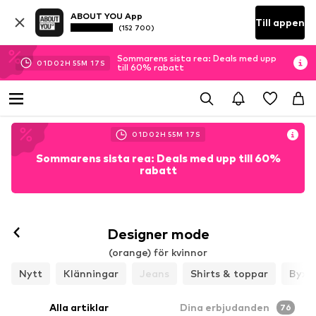
ABOUT YOU App
Till appen
(152 700)
Sommarens sista rea: Deals med upp
01
D
02
H
55
M
16
S
till 60% rabatt
01
D
02
H
55
M
16
S
Sommarens sista rea: Deals med upp till 60%
rabatt
Designer mode
(orange) för kvinnor
Nytt
Klänningar
Jeans
Shirts & toppar
Byxo
Alla artiklar
Dina erbjudanden
76