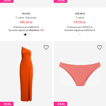
DEAL
DEAL
HUGO
10DAYS
T-shirt 'Delanor'
T-shirt
455,20 kr
737,10 kr
Ordinarie pris: 569,00 kr
Ordinarie pris: 915,00 kr
Senaste lägsta pris:
512,10 kr
-11%
Senaste lägsta pris:
652,50 kr
DEAL
DEAL