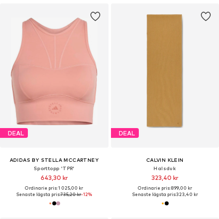
DEAL
DEAL
ADIDAS BY STELLA MCCARTNEY
CALVIN KLEIN
Sporttopp 'TPR'
Halsduk
643,30 kr
323,40 kr
Ordinarie pris: 1 025,00 kr
Ordinarie pris: 899,00 kr
Senaste lägsta pris:
735,20 kr
-12%
Senaste lägsta pris:
323,40 kr