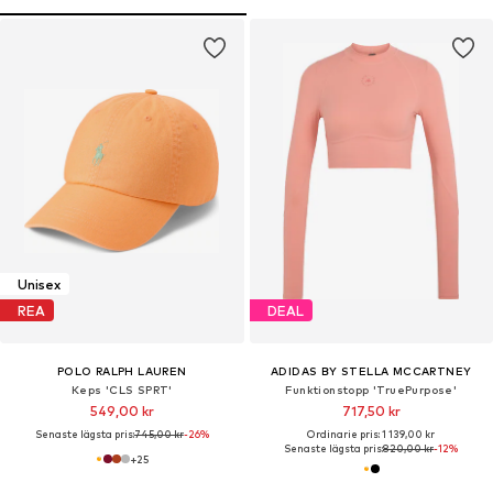
Unisex
REA
DEAL
POLO RALPH LAUREN
ADIDAS BY STELLA MCCARTNEY
Keps 'CLS SPRT'
Funktionstopp 'TruePurpose'
549,00 kr
717,50 kr
Senaste lägsta pris:
745,00 kr
-26%
Ordinarie pris: 1 139,00 kr
Senaste lägsta pris:
820,00 kr
-12%
+
25