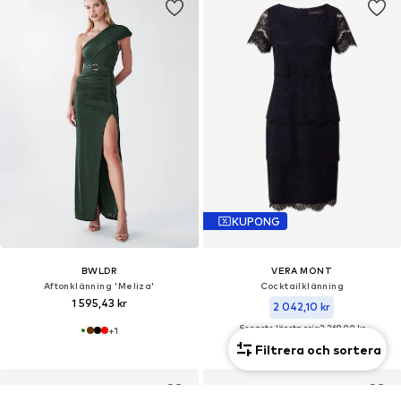
KUPONG
BWLDR
VERA MONT
Aftonklänning 'Meliza'
Cocktailklänning
1 595,43 kr
2 042,10 kr
Senaste lägsta pris:
2 269,00 kr
+
1
Filtrera och sortera