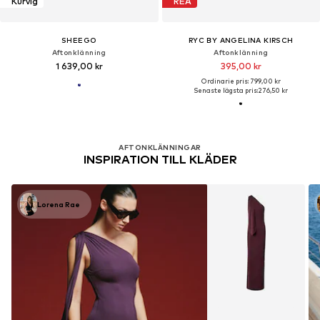
Kurvig
REA
SHEEGO
RYC BY ANGELINA KIRSCH
Aftonklänning
Aftonklänning
1 639,00 kr
395,00 kr
Ordinarie pris: 799,00 kr
Senaste lägsta pris:
276,50 kr
AFTONKLÄNNINGAR
INSPIRATION TILL KLÄDER
Lorena Rae