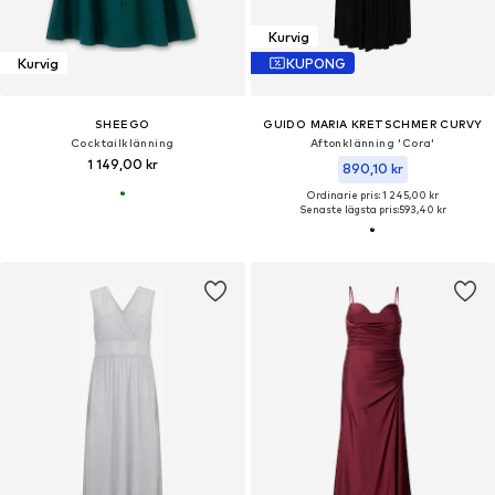
Kurvig
Kurvig
KUPONG
SHEEGO
GUIDO MARIA KRETSCHMER CURVY
Cocktailklänning
Aftonklänning 'Cora'
1 149,00 kr
890,10 kr
Ordinarie pris: 1 245,00 kr
Senaste lägsta pris:
593,40 kr