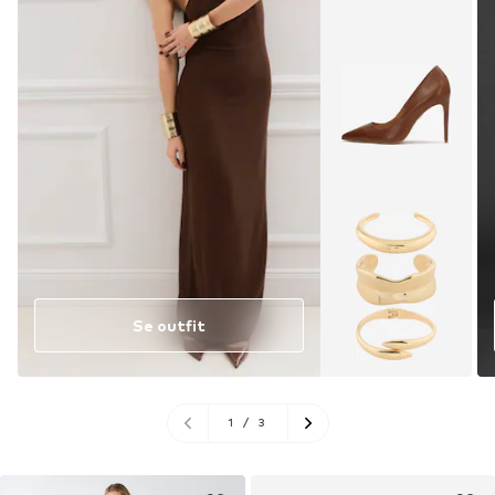
Se outfit
1
/
3