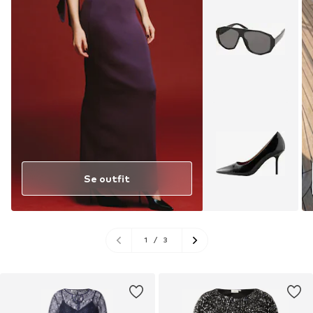
Se outfit
1
/
3