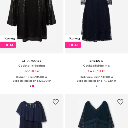
Kurvig
Kurvig
DEAL
DEAL
CITA MAASS
SHEEGO
Cocktailklänning
Cocktailklänning
327,00 kr
1 475,10 kr
Ordinarie pris: 915,00 kr
Ordinarie pris: 1 639,00 kr
Senaste lägsta pris:
327,00 kr
Senaste lägsta pris:
1 475,10 kr