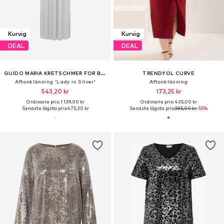
Kurvig
Kurvig
DEAL
DEAL
GUIDO MARIA KRETSCHMER FOR BRIDGERTON
TRENDYOL CURVE
Aftonklänning 'Lady in Silver'
Aftonklänning
543,20 kr
173,25 kr
Ordinarie pris: 1 139,00 kr
Ordinarie pris: 435,00 kr
Senaste lägsta pris:
475,30 kr
Senaste lägsta pris:
385,00 kr
-55%