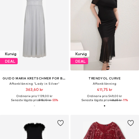
Kurvig
Kurvig
DEAL
DEAL
GUIDO MARIA KRETSCHMER FOR BRIDGERTON
TRENDYOL CURVE
Aftonklänning 'Lady in Silver'
Aftonklänning
363,60 kr
411,75 kr
Ordinarie pris: 1 139,00 kr
Ordinarie pris: 549,00 kr
Senaste lägsta pris:
818,10 kr
-55%
Senaste lägsta pris:
466,65 kr
-11%