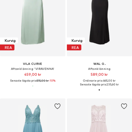
Kurvig
Kurvig
REA
REA
VILA CURVE
WAL G.
Aftonklänning 'VIRAVENNA'
Aftonklänning
459,00 kr
589,00 kr
Senaste lägsta pris:
515,00 kr
-10%
Ordinarie pris: 665,00 kr
Senaste lägsta pris:
235,60 kr