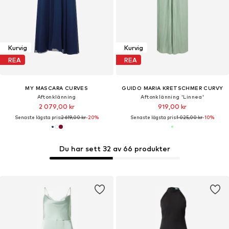
Kurvig
Kurvig
REA
REA
MY MASCARA CURVES
GUIDO MARIA KRETSCHMER CURVY
Aftonklänning
Aftonklänning 'Linnea'
2 079,00 kr
919,00 kr
Senaste lägsta pris:
2 619,00 kr
-20%
Senaste lägsta pris:
1 025,00 kr
-10%
Du har sett 32 av 66 produkter