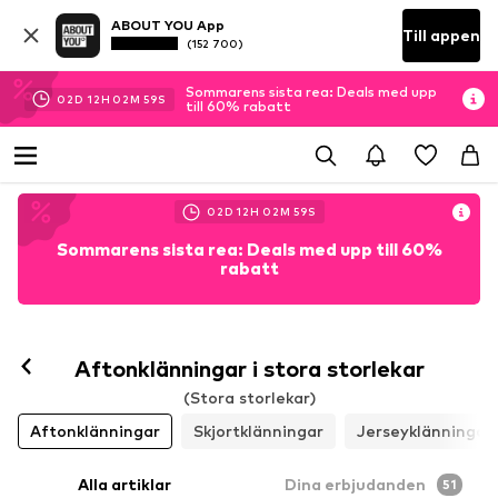
ABOUT YOU App
Till appen
(152 700)
Sommarens sista rea: Deals med upp
02
D
12
H
02
M
57
S
till 60% rabatt
02
D
12
H
02
M
57
S
Sommarens sista rea: Deals med upp till 60%
rabatt
Aftonklänningar i stora storlekar
(Stora storlekar)
Aftonklänningar
Skjortklänningar
Jerseyklänningar
Alla artiklar
Dina erbjudanden
51