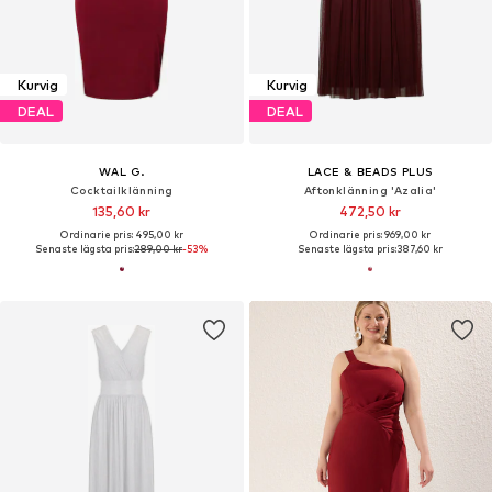
Kurvig
Kurvig
DEAL
DEAL
WAL G.
LACE & BEADS PLUS
Cocktailklänning
Aftonklänning 'Azalia'
135,60 kr
472,50 kr
Ordinarie pris: 495,00 kr
Ordinarie pris: 969,00 kr
Senaste lägsta pris:
289,00 kr
-53%
Senaste lägsta pris:
387,60 kr