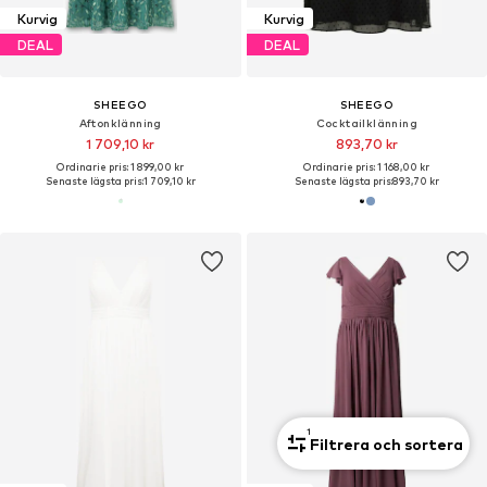
Kurvig
Kurvig
DEAL
DEAL
SHEEGO
SHEEGO
Aftonklänning
Cocktailklänning
1 709,10 kr
893,70 kr
Ordinarie pris: 1 899,00 kr
Ordinarie pris: 1 168,00 kr
Senaste lägsta pris:
1 709,10 kr
Senaste lägsta pris:
893,70 kr
1
Filtrera och sortera