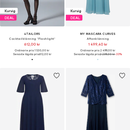
Kurvig
Kurvig
DEAL
DEAL
4TAILORS
MY MASCARA CURVES
Cocktailklänning 'Flashlight'
Aftonklänning
612,00 kr
1 499,40 kr
Ordinarie pris: 1 530,00 kr
Ordinarie pris: 2 499,00 kr
Senaste lägsta pris:
612,00 kr
Senaste lägsta pris:
2 239,00 kr
-33%