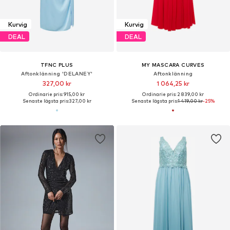
Kurvig
Kurvig
DEAL
DEAL
TFNC PLUS
MY MASCARA CURVES
Aftonklänning 'DELANEY'
Aftonklänning
327,00 kr
1 064,25 kr
Ordinarie pris: 915,00 kr
Ordinarie pris: 2 839,00 kr
Senaste lägsta pris:
327,00 kr
Senaste lägsta pris:
1 419,00 kr
-25%