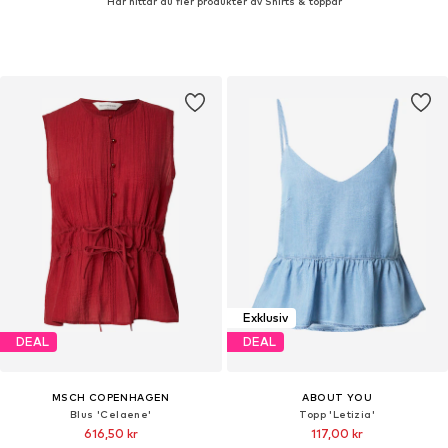
Här hittar du fler produkter av Shirts & toppar
Exklusiv
DEAL
DEAL
MSCH COPENHAGEN
ABOUT YOU
Blus 'Celaene'
Topp 'Letizia'
616,50 kr
117,00 kr