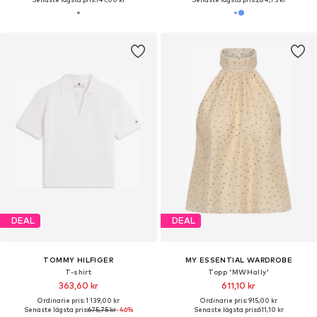
DEAL
DEAL
TOMMY HILFIGER
MY ESSENTIAL WARDROBE
T-shirt
Topp 'MWHally'
363,60 kr
611,10 kr
Ordinarie pris: 1 139,00 kr
Ordinarie pris: 915,00 kr
Senaste lägsta pris:
675,75 kr
-46%
Senaste lägsta pris:
611,10 kr