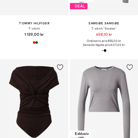
DEAL
TOMMY HILFIGER
SAMSØE SAMSØE
T-shirt
T-shirt 'Sadou'
1 139,00 kr
458,10 kr
Ordinarie pris: 855,00 kr
Senaste lägsta pris:
407,40 kr
Exklusiv