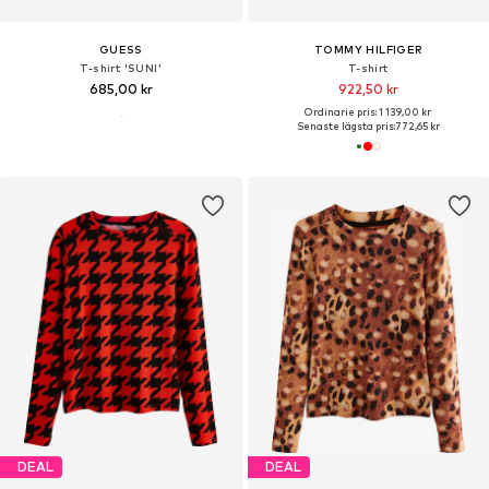
GUESS
TOMMY HILFIGER
T-shirt 'SUNI'
T-shirt
685,00 kr
922,50 kr
Ordinarie pris: 1 139,00 kr
Senaste lägsta pris:
772,65 kr
DEAL
DEAL