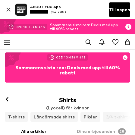
ABOUT YOU App
Till appen
(152 700)
Sommarens sista rea: Deals med upp
02
D
10
H
54
M
37
S
till 60% rabatt
02
D
10
H
54
M
37
S
Sommarens sista rea: Deals med upp till 60%
rabatt
Shirts
(Lyocell) för kvinnor
T-shirts
Långärmade shirts
Pikéer
3/4 t-shirts
Alla artiklar
Dina erbjudanden
28