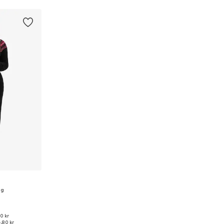
ng
00 kr
torlekar
,80 kr