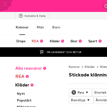
Kontakta & Hjälp
Kvinnor
Män
Barn
Drops
REA
Kläder
Skor
Sport
FRI LEVERANS* OCH RETUR
Kvinnor
Kläder
Klän
Alla reavaror
Stickade klännin
REA
Kläder
Rea
Storlek
Nytt
Bandtyp
Ärmlä
Populärt
Klänningar