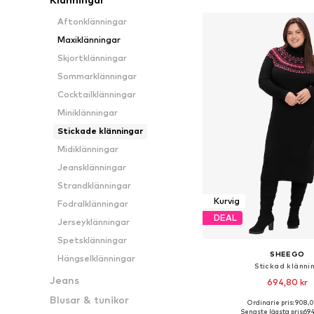
Aftonklänningar
Maxiklänningar
Skjortklänningar
Sommarklänningar
Cocktailklänningar
Miniklänningar
Stickade klänningar
Midiklänningar
Jeansklänningar
Strandklänningar
Kurvig
Fodralklänningar
DEAL
Jerseyklänningar
Spetsklänningar
SHEEGO
Hängselklänningar
Stickad klänni
Jeans
694,80 kr
Blusar & tunikor
Ordinarie pris: 908,
Tillgänglig i många s
Senaste lägsta pris:
694