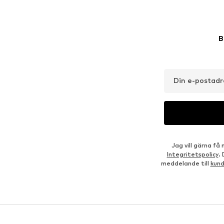
B
Din e-postadr
Jag vill gärna f
Integritetspolicy
.
meddelande till
kun