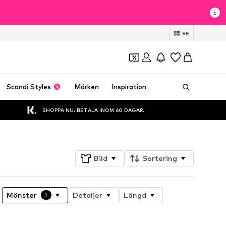
t
SE
Scandi Styles
Märken
Inspiration
SHOPPA NU. BETALA INOM 60 DAGAR.
Bild
Sortering
Mönster
Detaljer
Längd
1