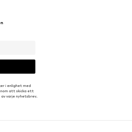
en
er i enlighet med
enom att skicka ett
 av varje nyhetsbrev.