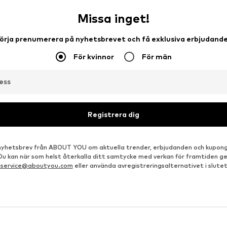
Missa inget!
örja prenumerera på nyhetsbrevet och få exklusiva erbjudand
För kvinnor
För män
ess
Registrera dig
å nyhetsbrev från ABOUT YOU om aktuella trender, erbjudanden och kupong
 Du kan när som helst återkalla ditt samtycke med verkan för framtiden g
dservice@aboutyou.com
eller använda avregistreringsalternativet i slutet