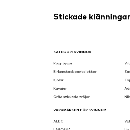
Stickade klänninga
KATEGORI KVINNOR
Roxy byxor
Vil
Birkenstock pantoletter
Za
Kjolar
To
Kavajer
Ad
Gråa stickada tröjor
Ni
VARUMÄRKEN FÖR KVINNOR
ALDO
VE
LASCANA
Li