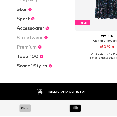
Skor
Sport
DEAL
Accessoarer
TATUUM
Streetwear
Klänning 'Rozom
Premium
630,92 kr
Ordinarie pris: 1 427,
Topp 100
Tillgängliga storlekar
Senaste lägsta pris:
548
Lägg till i varu
Scandi Styles
30 DAGARS ÖPPET KÖP