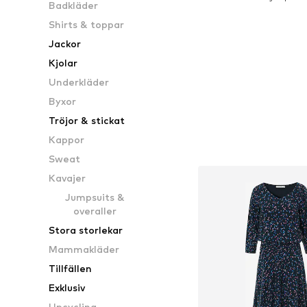
Badkläder
Lägg till i varu
Shirts & toppar
Jackor
Kjolar
Underkläder
Byxor
Tröjor & stickat
Kappor
Sweat
Kavajer
Jumpsuits &
overaller
Stora storlekar
Mammakläder
Tillfällen
Exklusiv
Upcycling