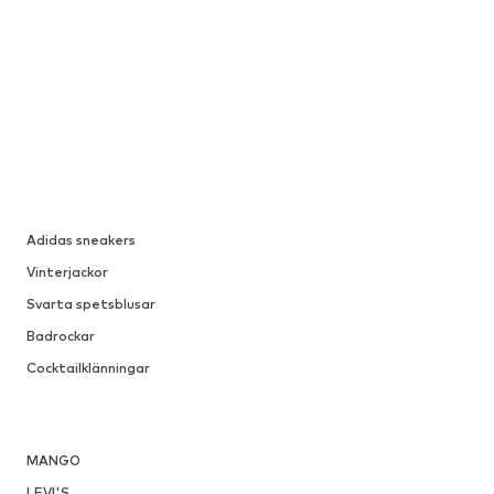
Adidas sneakers
Vinterjackor
Svarta spetsblusar
Badrockar
Cocktailklänningar
MANGO
LEVI'S