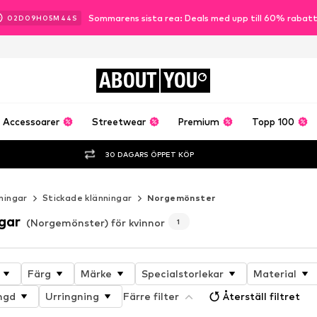
Sommarens sista rea: Deals med upp till 60% rabat
02
D
09
H
05
M
43
S
ABOUT
YOU
Accessoarer
Streetwear
Premium
Topp 100
30 DAGARS ÖPPET KÖP
ningar
Stickade klänningar
Norgemönster
gar
(Norgemönster) för kvinnor
1
Färg
Märke
Specialstorlekar
Material
ngd
Urringning
Färre filter
Återställ filtret