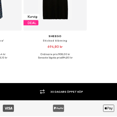
Kurvig
DEAL
SHEEGO
ka'
Stickad klänning
694,80 kr
44 kr
Ordinarie pris: 908,00 kr
: 34, 36
Tillgänglig i många storlekar
,10 kr
Senaste lägsta pris:
694,80 kr
korgen
Lägg till i varukorgen
SHOPPA NU. BETALA INOM 60 DAGAR.