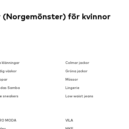
r (Norgemönster) för kvinnor
a klänningar
Colmar jackor
dig väskor
Gröna jackor
ppar
Mössor
idas Samba
Lingerie
ke sneakers
Low waist jeans
RO MODA
VILA
ndex
NIKE