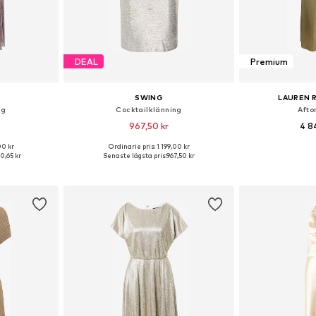
DEAL
Premium
SWING
LAUREN 
ng
Cocktailklänning
Afto
967,50 kr
4 8
00 kr
Ordinarie pris: 1 199,00 kr
Tillgängliga storlekar: 34, 36, 38, 40, 42, 44
Tillgängliga storlekar: 34, 36, 38, 40, 42, 44
50,65 kr
Senaste lägsta pris:
967,50 kr
korgen
Lägg till i varukorgen
Lägg till