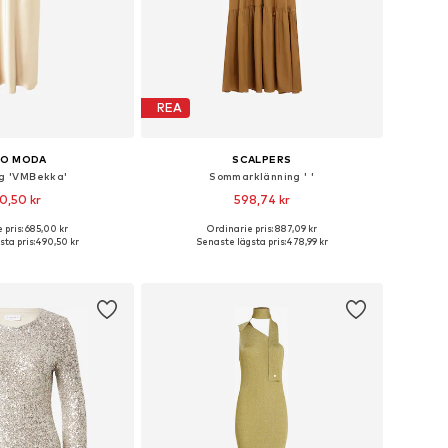
REA
RO MODA
SCALPERS
ng 'VMBekka'
Sommarklänning ' '
0,50 kr
598,74 kr
 pris: 685,00 kr
Ordinarie pris: 887,09 kr
rlekar: 36, 38, 40, 42
Tillgängliga storlekar: 34, 36, 38, 40, 42
ta pris:
490,50 kr
Senaste lägsta pris:
478,99 kr
 i varukorgen
Lägg till i varukorgen