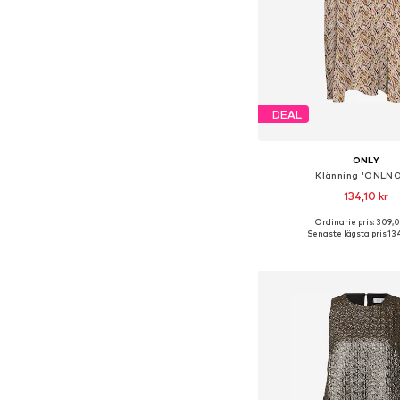
DEAL
ONLY
Klänning 'ONLNO
134,10 kr
Ordinarie pris: 309,
Tillgängliga storlekar: 34, 
Senaste lägsta pris:
134
Lägg till i varu