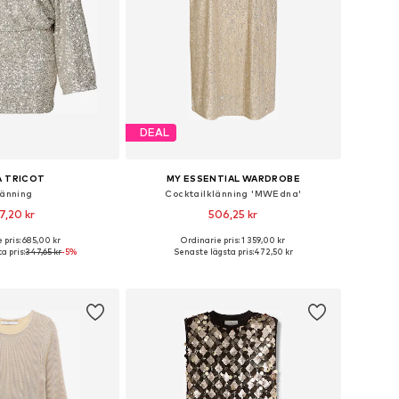
DEAL
A TRICOT
MY ESSENTIAL WARDROBE
länning
Cocktailklänning 'MWEdna'
7,20 kr
506,25 kr
 pris: 685,00 kr
Ordinarie pris: 1 359,00 kr
torlekar: 34, 36, 40
Tillgängliga storlekar: 36, 40, 42
a pris:
347,65 kr
-5%
Senaste lägsta pris:
472,50 kr
 i varukorgen
Lägg till i varukorgen