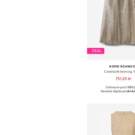
DEAL
SOFIE SCHNO
Cocktailklänning '
751,20 kr
Ordinarie pris: 1 889,
Tillgängliga storlekar: 
Senaste lägsta pris:
845,1
Lägg till i varu