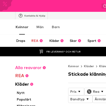
Kontakta & Hjälp
Kvinnor
Män
Barn
Drops
REA
Kläder
Skor
Sport
FRI LEVERANS* OCH RETUR
Kvinnor
Kläder
Klän
Alla reavaror
Stickade klännin
REA
Kläder
Pris
Rea
Nytt
Bandtyp
Ärmlä
Populärt
Klänningar