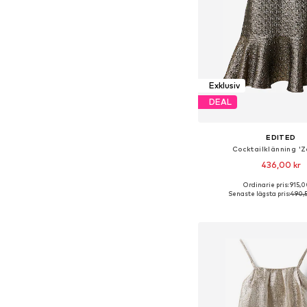
Exklusiv
DEAL
EDITED
Cocktailklänning 'Z
436,00 kr
Ordinarie pris: 915,0
Tillgängliga storlekar: 34
Senaste lägsta pris:
490,5
Lägg till i varu