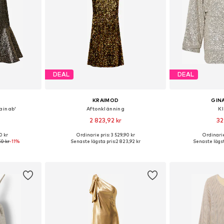
DEAL
DEAL
KRAIMOD
GIN
ainab'
Aftonklänning
K
2 823,92 kr
32
0 kr
Ordinarie pris: 3 529,90 kr
Ordinarie
, 36, 38, 40
Tillgängliga storlekar: 38, 40, 42
Tillgängliga s
0 kr
-11%
Senaste lägsta pris:
2 823,92 kr
Senaste lägst
korgen
Lägg till i varukorgen
Lägg till