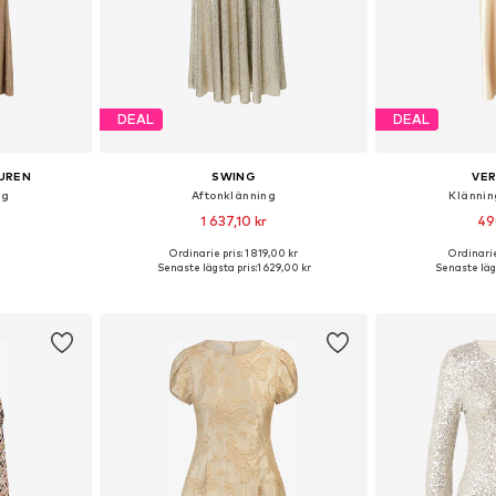
DEAL
DEAL
AUREN
SWING
VE
ng
Aftonklänning
Klänni
1 637,10 kr
49
Ordinarie pris: 1 819,00 kr
Ordinarie
 S, M, L, XL
Tillgängliga storlekar: 34, 36, 38, 40, 42, 44
Tillgängliga sto
Senaste lägsta pris:
1 629,00 kr
Senaste lägs
korgen
Lägg till i varukorgen
Lägg till