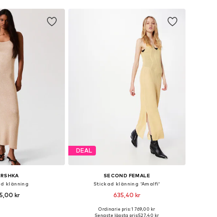
DEAL
ERSHKA
SECOND FEMALE
ad klänning
Stickad klänning 'Amalfi'
5,00 kr
635,40 kr
Ordinarie pris: 1 769,00 kr
 storlekar: S, M, L
Tillgängliga storlekar: L
Senaste lägsta pris:
527,40 kr