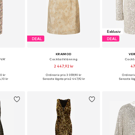
Exklusiv
DEAL
DEAL
KRAIMOD
VE
VA'
Cocktailklänning
Cockt
2 447,92 kr
47
00 kr
Ordinarie pris: 3 059,90 kr
Ordinarie
36, 38, 40, 42
Tillgängliga storlekar: 36, 38, 40, 42, 44
Tillgängliga s
,10 kr
Senaste lägsta pris:
2 447,92 kr
Senaste läg
korgen
Lägg till i varukorgen
Lägg till