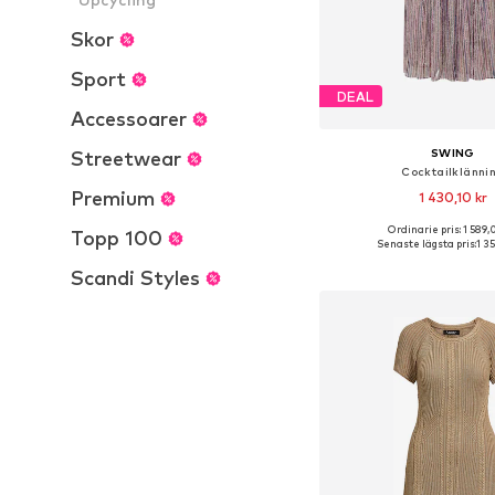
Skor
Sport
DEAL
Accessoarer
SWING
Streetwear
Cocktailklänni
Premium
1 430,10 kr
Ordinarie pris: 1 589,
Topp 100
Senaste lägsta pris:
1 3
Lägg till i varu
Scandi Styles