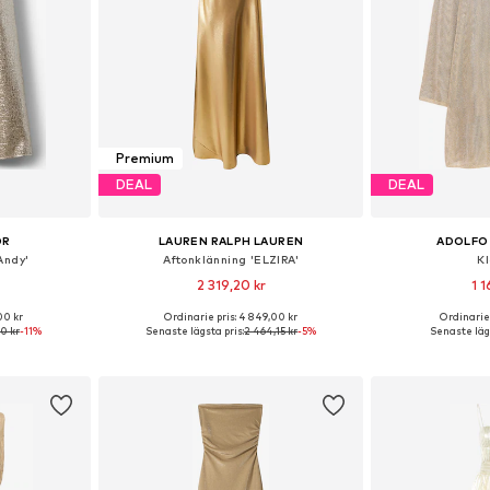
Premium
DEAL
DEAL
OR
LAUREN RALPH LAUREN
ADOLFO
Andy'
Aftonklänning 'ELZIRA'
K
2 319,20 kr
1 1
00 kr
Ordinarie pris: 4 849,00 kr
Ordinarie 
38, 40, 42
Tillgängliga storlekar: 32, 34, 36, 38
Tillgängliga s
0 kr
-11%
Senaste lägsta pris:
2 464,15 kr
-5%
Senaste lägs
korgen
Lägg till i varukorgen
Lägg till