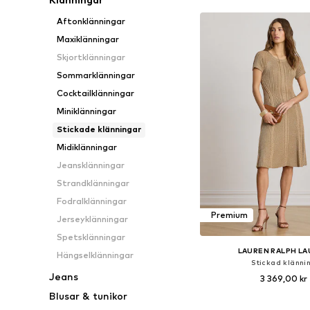
Aftonklänningar
Maxiklänningar
Skjortklänningar
Sommarklänningar
Cocktailklänningar
Miniklänningar
Stickade klänningar
Midiklänningar
Jeansklänningar
Strandklänningar
Fodralklänningar
Premium
Jerseyklänningar
Spetsklänningar
LAUREN RALPH L
Hängselklänningar
Stickad klänni
Jeans
3 369,00 kr
Blusar & tunikor
Tillgängliga storlekar: XS,