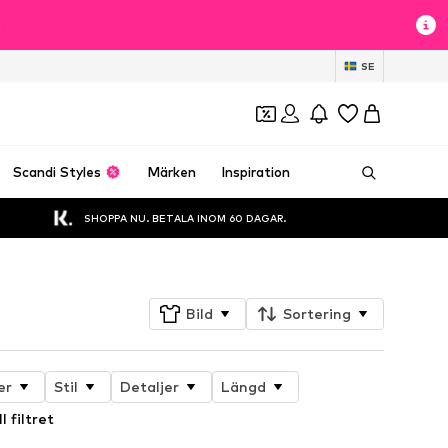
t
SE
Scandi Styles
Märken
Inspiration
SHOPPA NU. BETALA INOM 60 DAGAR.
Bild
Sortering
er
Stil
Detaljer
Längd
l filtret