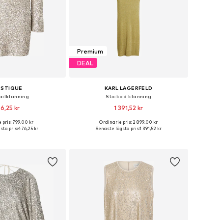
Premium
DEAL
RSTIQUE
KARL LAGERFELD
ailklänning
Stickad klänning
6,25 kr
1 391,52 kr
 pris: 799,00 kr
Ordinarie pris: 2 899,00 kr
torlekar: 34, 38, 40
Tillgängliga storlekar: M, L, XL
sta pris:
476,25 kr
Senaste lägsta pris:
1 391,52 kr
 i varukorgen
Lägg till i varukorgen