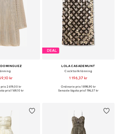
DEAL
 DOMINGUEZ
LOLA CASADEMUNT
länning
Cocktailklänning
69,10 kr
1 196,37 kr
pris: 2 619,00 kr
Ordinarie pris: 1 898,90 kr
torlekar: 38, 40, 42
Tillgängliga storlekar: 34, 36
ta pris:
1 169,10 kr
Senaste lägsta pris:
1 196,37 kr
 i varukorgen
Lägg till i varukorgen