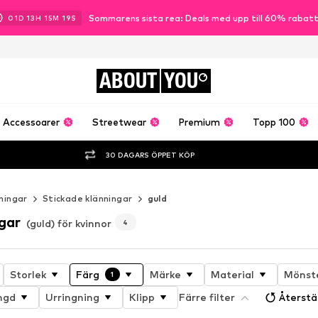
Sommarens sista rea: Deals med upp till 60% rabat
01
D
13
H
15
M
17
S
ABOUT
YOU
Accessoarer
Streetwear
Premium
Topp 100
30 DAGARS ÖPPET KÖP
ningar
Stickade klänningar
guld
gar
(guld) för kvinnor
4
Storlek
Färg
Märke
Material
Mönst
1
ngd
Urringning
Klipp
Färre filter
Återstäl