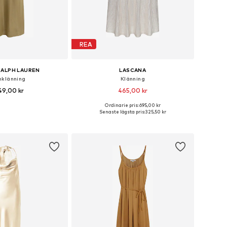
REA
RALPH LAUREN
LASCANA
nklänning
Klänning
49,00 kr
465,00 kr
Ordinarie pris: 695,00 kr
Tillgängliga storlekar: 32, 34, 36, 38, 40, 42
Tillgängliga storlekar: 34, 36, 38, 40, 42, 44
Senaste lägsta pris:
325,50 kr
 i varukorgen
Lägg till i varukorgen