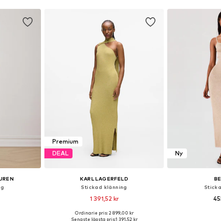
Premium
DEAL
Ny
AUREN
KARL LAGERFELD
B
ng
Stickad klänning
Stick
1 391,52 kr
45
Ordinarie pris: 2 899,00 kr
 S, M, L, XL
Tillgängliga storlekar: M, L, XL
Tillgängliga
Senaste lägsta pris:
1 391,52 kr