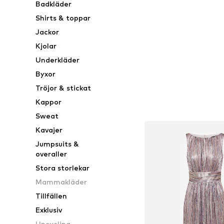
Badkläder
Lägg till i varu
Shirts & toppar
Jackor
Kjolar
Underkläder
Byxor
Tröjor & stickat
Kappor
Sweat
Kavajer
Jumpsuits &
overaller
Stora storlekar
Mammakläder
Tillfällen
Exklusiv
Upcycling