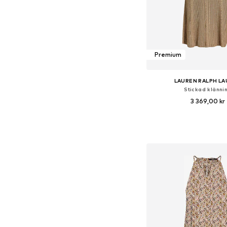
Premium
LAUREN RALPH L
Stickad klänni
3 369,00 kr
Tillgängliga storlekar: XS,
Lägg till i varu