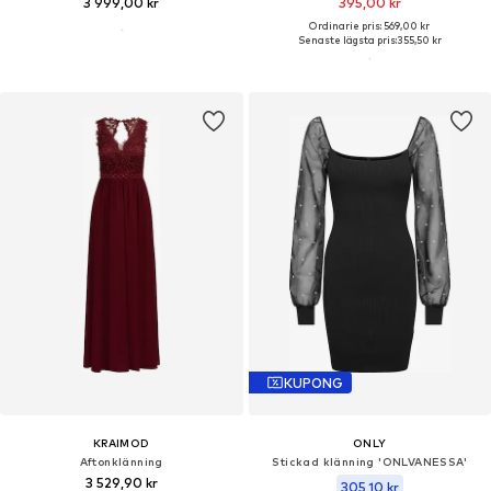
3 999,00 kr
395,00 kr
Ordinarie pris: 569,00 kr
Senaste lägsta pris:
355,50 kr
KUPONG
KRAIMOD
ONLY
Aftonklänning
Stickad klänning 'ONLVANESSA'
3 529,90 kr
305,10 kr