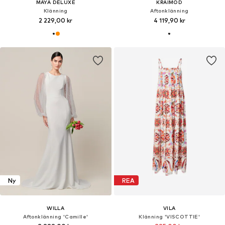
MAYA DELUXE
KRAIMOD
Klänning
Aftonklänning
2 229,00 kr
4 119,90 kr
Ny
REA
WILLA
VILA
Aftonklänning 'Camille'
Klänning 'VISCOTTIE'