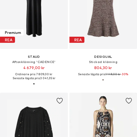
Premium
REA
REA
STAUD
DESIGUAL
Aftonklänning 'CADENCE'
Stickad klänning
4 679,00 kr
804,30 kr
Ordinarie pris: 7 809,00 kr
Senaste lägsta pris:
1 149,00 kr
-30%
Senaste lägsta pris:
3 041,35 kr