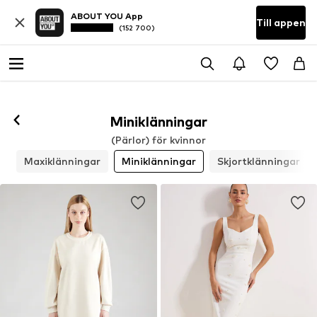
ABOUT YOU App
Till appen
(152 700)
Miniklänningar
(Pärlor) för kvinnor
r
Maxiklänningar
Miniklänningar
Skjortklänningar