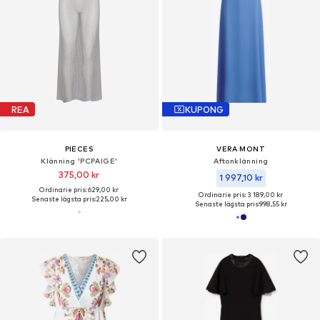
REA
KUPONG
PIECES
VERA MONT
Klänning 'PCPAIGE'
Aftonklänning
375,00 kr
1 997,10 kr
Ordinarie pris: 629,00 kr
Ordinarie pris: 3 189,00 kr
Senaste lägsta pris:
225,00 kr
Senaste lägsta pris:
998,55 kr