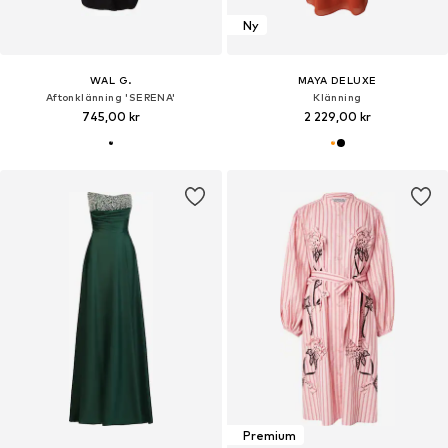
Ny
WAL G.
MAYA DELUXE
Aftonklänning 'SERENA'
Klänning
745,00 kr
2 229,00 kr
Premium