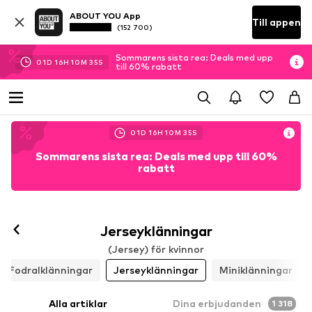
ABOUT YOU App
Till appen
(152 700)
Sommarens sista rea: Deals med upp
01
D
16
H
10
M
32
S
till 60% rabatt
01
D
16
H
10
M
32
S
Sommarens sista rea: Deals med upp till 60%
rabatt
Jerseyklänningar
(Jersey) för kvinnor
Fodralklänningar
Jerseyklänningar
Miniklänningar
Alla artiklar
Dina erbjudanden
1 318