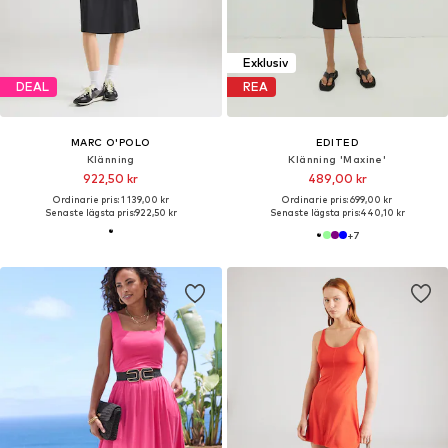
Exklusiv
DEAL
REA
MARC O'POLO
EDITED
Klänning
Klänning 'Maxine'
922,50 kr
489,00 kr
Ordinarie pris: 1 139,00 kr
Ordinarie pris: 699,00 kr
Senaste lägsta pris:
922,50 kr
Senaste lägsta pris:
440,10 kr
+
7