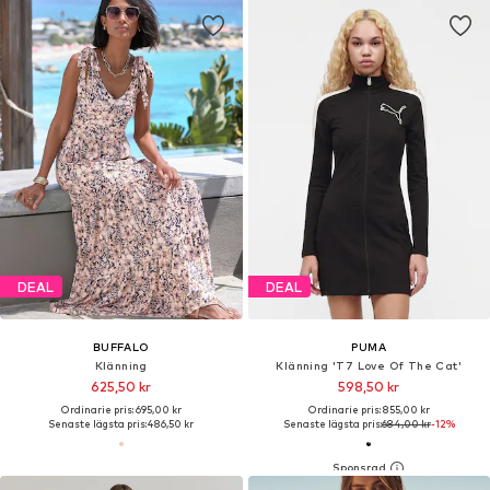
DEAL
DEAL
BUFFALO
PUMA
Klänning
Klänning 'T7 Love Of The Cat'
625,50 kr
598,50 kr
Ordinarie pris: 695,00 kr
Ordinarie pris: 855,00 kr
Senaste lägsta pris:
486,50 kr
Senaste lägsta pris:
684,00 kr
-12%