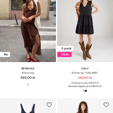
2-pack
Ny
DEAL
BERSHKA
ONLY
Klänning
Klänning 'ONLMAY'
569,00 kr
463,50 kr
Ordinarie pris: 515,00 kr
Senaste lägsta pris:
459,00 kr