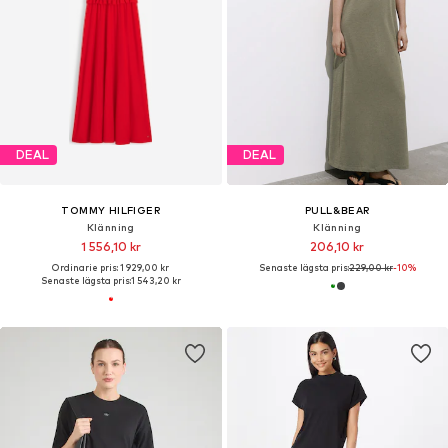
DEAL
DEAL
TOMMY HILFIGER
PULL&BEAR
Klänning
Klänning
1 556,10 kr
206,10 kr
Ordinarie pris: 1 929,00 kr
Senaste lägsta pris:
229,00 kr
-10%
Senaste lägsta pris:
1 543,20 kr