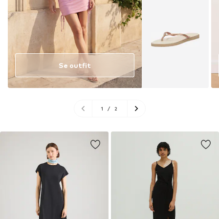
Se outfit
1
/
2