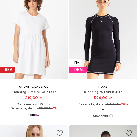
Ny
REA
DEAL
URBAN CLASSICS
ROXY
Klänning 'Empire Valance'
Klänning 'STARLIGHT'
319,00 kr
596,00 kr
Ordinarie pris: 379,00 kr
Senaste lägsta pris:
745,00 kr
-20%
Senaste lägsta pris:
339,00 kr
-5%
+
5