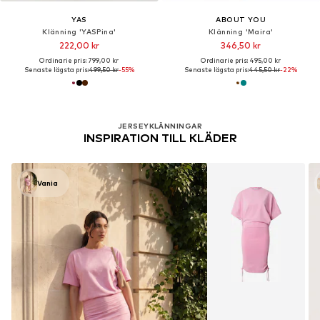
YAS
ABOUT YOU
Klänning 'YASPina'
Klänning 'Maira'
222,00 kr
346,50 kr
Ordinarie pris: 799,00 kr
Ordinarie pris: 495,00 kr
Senaste lägsta pris:
499,50 kr
-55%
Senaste lägsta pris:
445,50 kr
-22%
JERSEYKLÄNNINGAR
INSPIRATION TILL KLÄDER
Vania