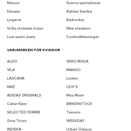
Mössor
Svarta spetsblusar
Kavajer
Adidas Samba
Lingerie
Badrockar
Gråa stickada tröjor
Nike sneakers
Low waist jeans
Cocktailklänningar
VARUMÄRKEN FÖR KVINNOR
ALDO
VERO MODA
VILA
MANGO
LASCANA
Lindex
NIKE
LEVI'S
ADIDAS ORIGINALS
Mos Mosh
Calvin Klein
BIRKENSTOCK
SELECTED FEMME
Tamaris
Gina Tricot
WEEKDAY
INDISKA
Urban Classics