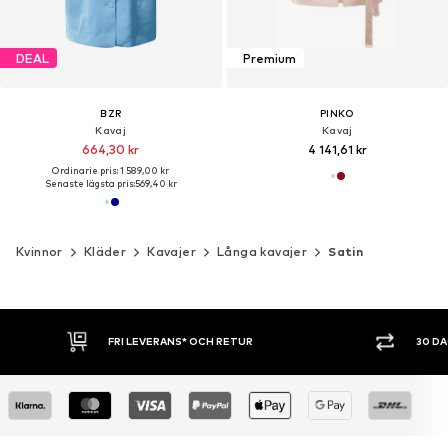
DEAL
Premium
BZR
PINKO
Kavaj
Kavaj
664,30 kr
4 141,61 kr
Ordinarie pris: 1 589,00 kr
Senaste lägsta pris:
569,40 kr
Kvinnor
Kläder
Kavajer
Långa kavajer
Satin
30 DAGARS ÖPPET KÖP
SHOPPA NU. 