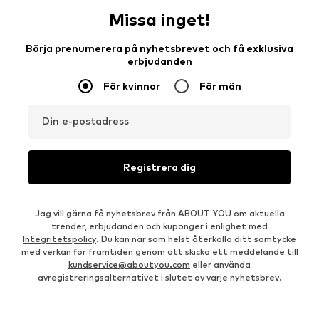
Missa inget!
Börja prenumerera på nyhetsbrevet och få exklusiva
erbjudanden
För kvinnor
För män
Din e-postadress
Registrera dig
Jag vill gärna få nyhetsbrev från ABOUT YOU om aktuella
trender, erbjudanden och kuponger i enlighet med
Integritetspolicy
. Du kan när som helst återkalla ditt samtycke
med verkan för framtiden genom att skicka ett meddelande till
kundservice@aboutyou.com
eller använda
avregistreringsalternativet i slutet av varje nyhetsbrev.