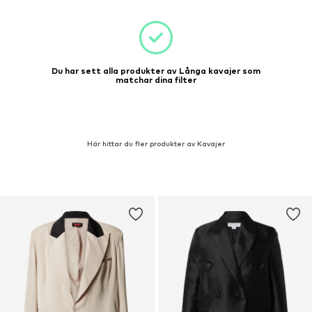
Du har sett alla produkter av Långa kavajer som
matchar dina filter
Här hittar du fler produkter av Kavajer