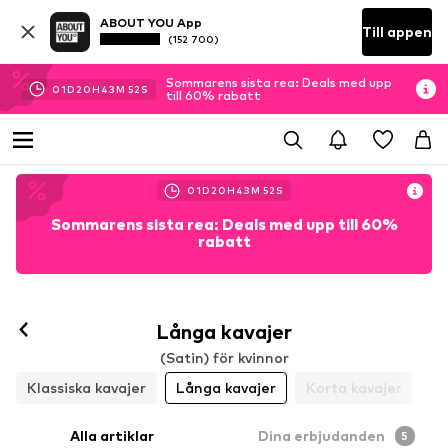
ABOUT YOU App
Till appen
(152 700)
Sommarens sista rea: Deals med upp
01
D
20
H
43
M
52
S
till 60% rabatt
01
D
20
H
43
M
52
S
Sommarens sista rea: Deals med upp till 60%
rabatt
Långa kavajer
(Satin) för kvinnor
Klassiska kavajer
Långa kavajer
Korta kavajer
Alla artiklar
Dina erbjudanden
5