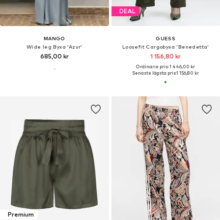
DEAL
MANGO
GUESS
Wide leg Byxa 'Azur'
Loosefit Cargobyxa 'Benedetta'
685,00 kr
1 156,80 kr
Ordinarie pris: 1 446,00 kr
Senaste lägsta pris:
1 156,80 kr
Premium