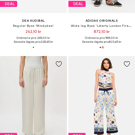
DEAL
DEAL
DEA KUDIBAL
ADIDAS ORIGINALS
Regular Byxa 'Mindydea'
Wide leg Byxa 'Liberty London Firebird'
242,10 kr
872,10 kr
Ordinarie pris: 269,00 kr
Ordinarie pris: 969,00 kr
Senaste lägsta pris:
228,65 kr
Senaste lägsta pris:
823,65 kr