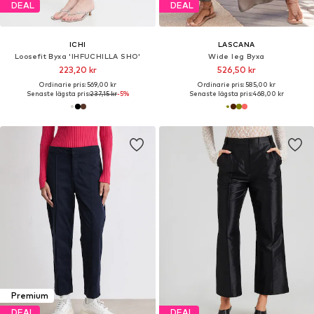
DEAL
DEAL
ICHI
LASCANA
Loosefit Byxa 'IHFUCHILLA SHO'
Wide leg Byxa
223,20 kr
526,50 kr
Ordinarie pris: 569,00 kr
Ordinarie pris: 585,00 kr
Senaste lägsta pris:
237,15 kr
-5%
Senaste lägsta pris:
468,00 kr
Premium
DEAL
DEAL