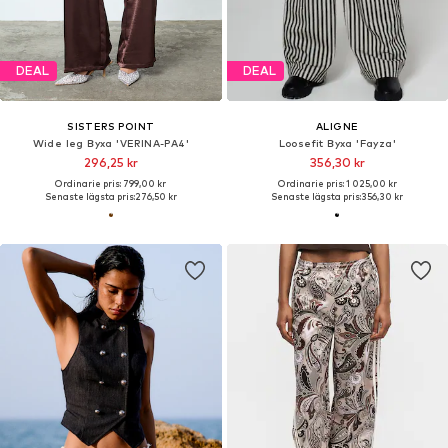
DEAL
DEAL
SISTERS POINT
ALIGNE
Wide leg Byxa 'VERINA-PA4'
Loosefit Byxa 'Fayza'
296,25 kr
356,30 kr
Ordinarie pris: 799,00 kr
Ordinarie pris: 1 025,00 kr
Senaste lägsta pris:
276,50 kr
Senaste lägsta pris:
356,30 kr