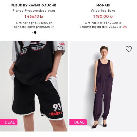
FLEUR BY KAVIAR GAUCHE
MONARI
Flared Pressveckad byxa
Wide leg Byxa
1 466,10 kr
1 180,00 kr
Ordinarie pris: 1 819,00 kr
Ordinarie pris: 1 475,00 kr
Senaste lägsta pris:
651,60 kr
Senaste lägsta pris:
1 253,75 kr
-5%
DEAL
DEAL