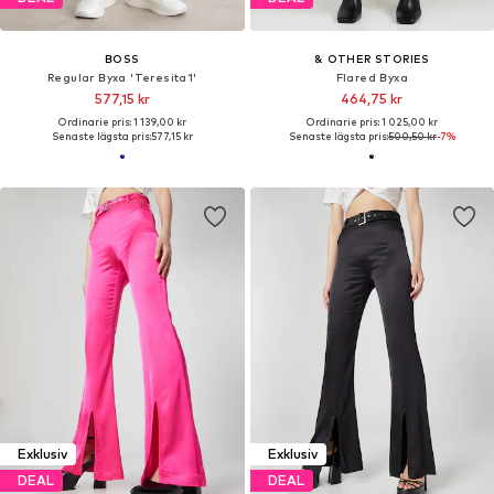
BOSS
& OTHER STORIES
Regular Byxa 'Teresita1'
Flared Byxa
577,15 kr
464,75 kr
Ordinarie pris: 1 139,00 kr
Ordinarie pris: 1 025,00 kr
Senaste lägsta pris:
577,15 kr
Senaste lägsta pris:
500,50 kr
-7%
Exklusiv
Exklusiv
DEAL
DEAL