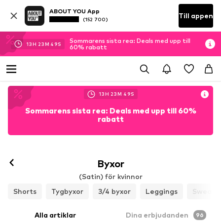
ABOUT YOU App
Till appen
(152 700)
Sommarens sista rea: Deals med upp till
13
H
23
M
46
S
60% rabatt
13
H
23
M
46
S
Sommarens sista rea: Deals med upp till 60%
rabatt
Byxor
(Satin) för kvinnor
Shorts
Tygbyxor
3/4 byxor
Leggings
Sweatb
Alla artiklar
Dina erbjudanden
96