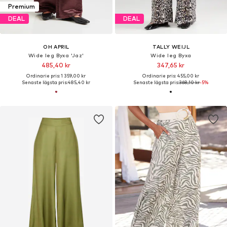
Premium
DEAL
DEAL
OH APRIL
TALLY WEIJL
Wide leg Byxa 'Jaz'
Wide leg Byxa
485,40 kr
347,65 kr
Ordinarie pris: 1 359,00 kr
Ordinarie pris: 455,00 kr
Senaste lägsta pris:
485,40 kr
Senaste lägsta pris:
368,10 kr
-5%