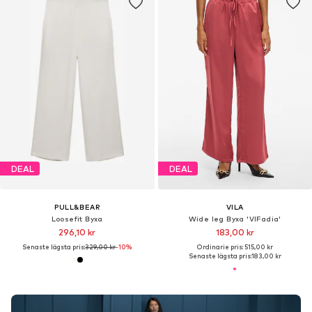
DEAL
DEAL
PULL&BEAR
VILA
Loosefit Byxa
Wide leg Byxa 'VIFadia'
296,10 kr
183,00 kr
Senaste lägsta pris:
329,00 kr
-10%
Ordinarie pris: 515,00 kr
Senaste lägsta pris:
183,00 kr