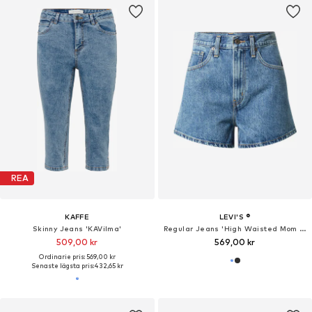
REA
KAFFE
LEVI'S ®
Skinny Jeans 'KAVilma'
Regular Jeans 'High Waisted Mom Short'
509,00 kr
569,00 kr
Ordinarie pris: 569,00 kr
Senaste lägsta pris:
432,65 kr