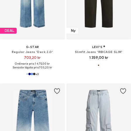
DEAL
Ny
G-STAR
LEVI'S ®
Regular Jeans 'Deck 2.0'
Slimfit Jeans 'RIBCAGE SLIM'
703,20 kr
1 359,00 kr
Ordinarie pris: 1 475,00 kr
Senaste lägsta pris:
703,20 kr
+
3