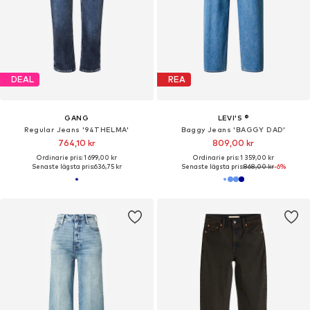
DEAL
REA
GANG
LEVI'S ®
Regular Jeans '94THELMA'
Baggy Jeans 'BAGGY DAD'
764,10 kr
809,00 kr
Ordinarie pris: 1 699,00 kr
Ordinarie pris: 1 359,00 kr
Senaste lägsta pris:
636,75 kr
Senaste lägsta pris:
868,00 kr
-6%