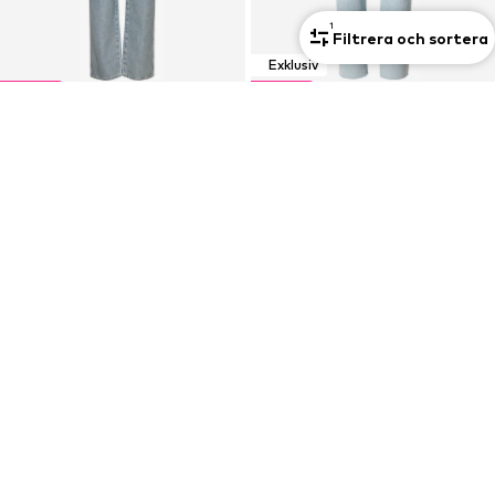
1
Filtrera och sortera
Exklusiv
DEAL
DEAL
ONLY
ABOUT YOU X ALINA EREMIA
Regular Jeans
Regular Jeans 'Leona'
356,30 kr
276,50 kr
Ordinarie pris: 1 025,00 kr
Ordinarie pris: 799,00 kr
Senaste lägsta pris:
356,30 kr
Senaste lägsta pris:
276,50 kr