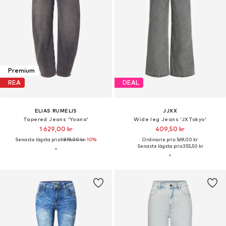
Premium
REA
DEAL
ELIAS RUMELIS
JJXX
Tapered Jeans 'Yoana'
Wide leg Jeans 'JXTokyo'
1 629,00 kr
409,50 kr
Senaste lägsta pris:
1 819,00 kr
-10%
Ordinarie pris: 569,00 kr
Senaste lägsta pris:
355,50 kr