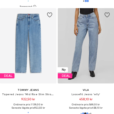
Ny
DEAL
DEAL
TOMMY JEANS
VILA
Tapered Jeans 'Mid Rise Slim Straight'
Loosefit Jeans 'elly'
922,50 kr
458,10 kr
Ordinarie pris: 1 139,00 kr
Ordinarie pris: 569,00 kr
Senaste lägsta pris:
922,50 kr
Senaste lägsta pris:
458,10 kr
+
6