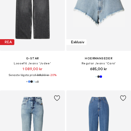
REA
Exklusiv
G-STAR
HOERMANSEDER
Loosefit Jeans 'Judee'
Regular Jeans 'Caro'
1 089,00 kr
685,00 kr
Senaste lägsta pris:
1 369,00 kr
-20%
+
8