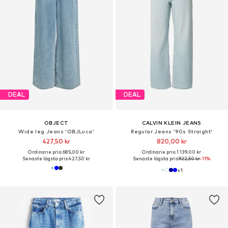
DEAL
DEAL
OBJECT
CALVIN KLEIN JEANS
Wide leg Jeans 'OBJLuca'
Regular Jeans '90s Straight'
427,50 kr
820,00 kr
Ordinarie pris: 685,00 kr
Ordinarie pris: 1 139,00 kr
Senaste lägsta pris:
427,50 kr
Senaste lägsta pris:
922,50 kr
-11%
+
1