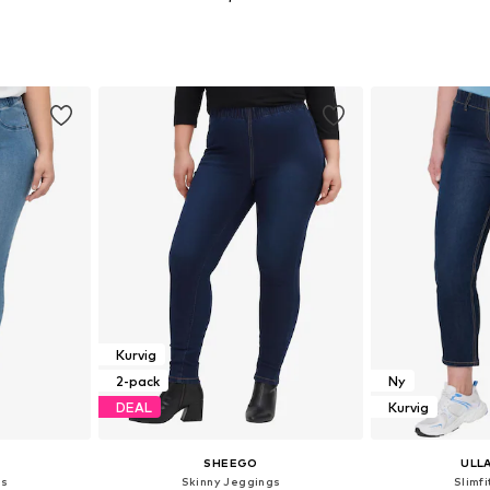
torlekar
Tillgänglig i många storlekar
Tillgänglig 
korgen
Lägg till i varukorgen
Lägg till
Kurvig
2-pack
Ny
DEAL
Kurvig
SHEEGO
ULL
gs
Skinny Jeggings
Slimf