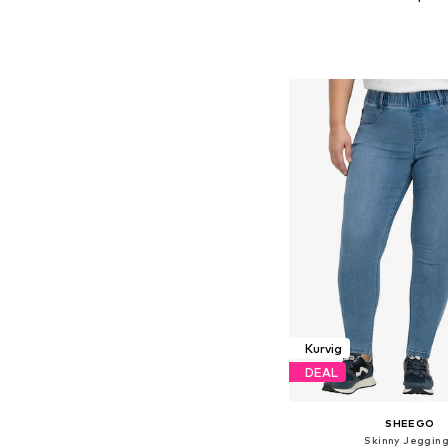
Tillgänglig i många s
Lägg till i varu
Kurvig
DEAL
SHEEGO
Skinny Jeggin