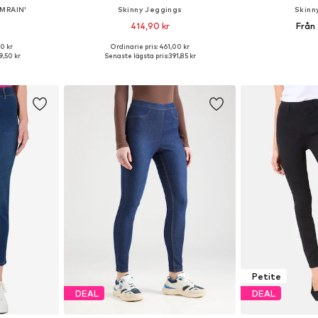
LMRAIN'
Skinny Jeggings
Skinn
414,90 kr
Från
+
1
0 kr
Ordinarie pris: 461,00 kr
torlekar
Tillgänglig i många storlekar
Tillgänglig 
,50 kr
Senaste lägsta pris:
391,85 kr
korgen
Lägg till i varukorgen
Lägg till
Petite
DEAL
DEAL