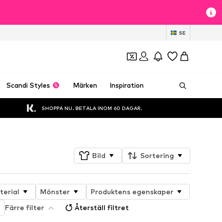
SE
Scandi Styles
Märken
Inspiration
SHOPPA NU. BETALA INOM 60 DAGAR.
Bild
Sortering
terial
Mönster
Produktens egenskaper
Färre filter
Återställ filtret