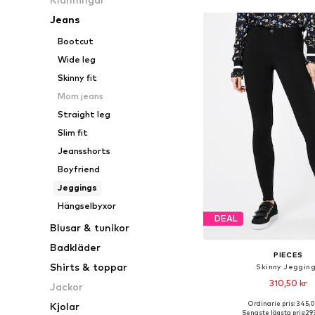
Jeans
Bootcut
Wide leg
Skinny fit
Mom jeans
Straight leg
Slim fit
Jeansshorts
Boyfriend
Jeggings
Hängselbyxor
DEAL
Blusar & tunikor
Badkläder
PIECES
Shirts & toppar
Skinny Jeggin
310,50 kr
Jackor
Ordinarie pris: 345,
Kjolar
Tillgänglig i många s
Senaste lägsta pris:
293