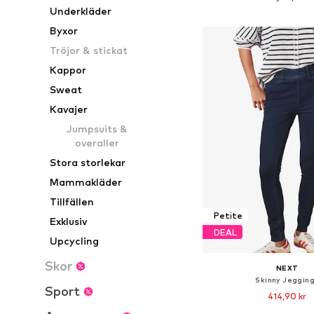
Underkläder
Lägg till i varu
Byxor
Tröjor & stickat
Kappor
Sweat
Kavajer
Jumpsuits &
overaller
Stora storlekar
Mammakläder
Tillfällen
Petite
Exklusiv
DEAL
Upcycling
Skor
NEXT
Skinny Jeggin
Sport
414,90 kr