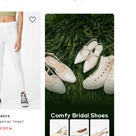
 i varukorgen
Lägg till i varukorgen
Comfy Bridal Shoes
AILYS
ggings 'Jeggy'
9,00 kr