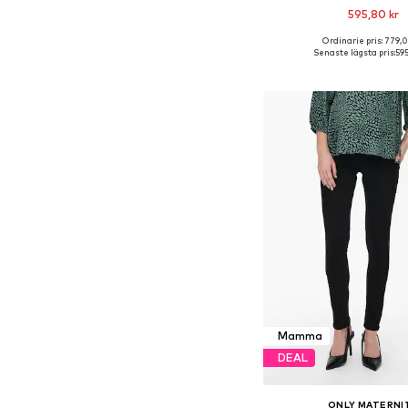
595,80 kr
Ordinarie pris: 779,0
Tillgänglig i många s
Senaste lägsta pris:
595
Lägg till i varu
Mamma
DEAL
ONLY MATERNI