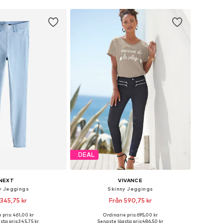
DEAL
NEXT
VIVANCE
y Jeggings
Skinny Jeggings
 345,75 kr
Från 590,75 kr
 pris: 461,00 kr
Ordinarie pris: 695,00 kr
i många storlekar
Tillgängliga storlekar: 25-26, 32-34, 35-36
sta pris:
345,75 kr
Senaste lägsta pris:
486,50 kr