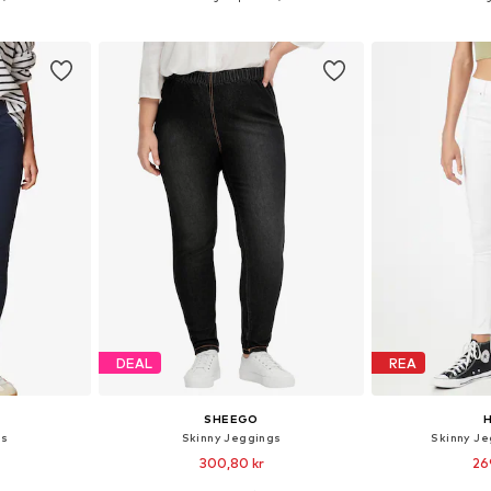
korgen
Lägg till i varukorgen
Lägg till
DEAL
REA
SHEEGO
H
gs
Skinny Jeggings
Skinny Je
300,80 kr
26