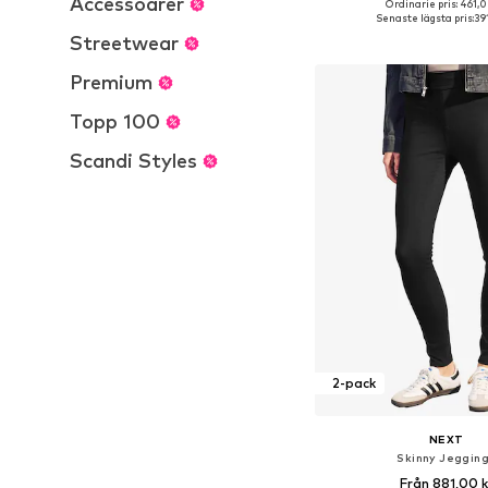
Accessoarer
+
1
Ordinarie pris: 461,0
Tillgänglig i många s
Senaste lägsta pris:
39
Lägg till i varu
Streetwear
Premium
Topp 100
Scandi Styles
2-pack
NEXT
Skinny Jeggin
Från 881,00 k