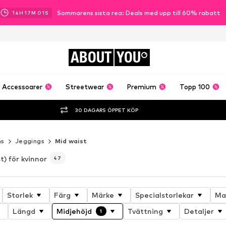
Sommarens sista rea: Deals med upp till 60% rabatt
14
H
16
M
59
S
ABOUT
YOU
Accessoarer
Streetwear
Premium
Topp 100
30 DAGARS ÖPPET KÖP
ns
Jeggings
Mid waist
t) för kvinnor
47
Storlek
Färg
Märke
Specialstorlekar
Ma
Längd
Midjehöjd
Tvättning
Detaljer
1