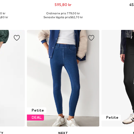
595,80 kr
45
0 kr
Ordinarie pris: 779,00 kr
torlekar
Tillgänglig i många storlekar
Tillgänglig 
,80 kr
Senaste lägsta pris:
562,70 kr
korgen
Lägg till i varukorgen
Lägg till
Petite
DEAL
Petite
TY
NEXT