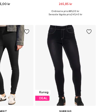
5,00 kr
265,85 kr
Ordinarie pris: 685,00 kr
i många storlekar
Tillgänglig i många storlekar
Senaste lägsta pris:
245,40 kr
 i varukorgen
Lägg till i varukorgen
Kurvig
DEAL
NEXT
SHEEGO