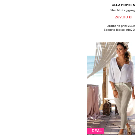
ULLA POPKE
Slimfit Jeggin
269,00 kr
Ordinarie pris: 455,0
Tillgänglig i många s
Senaste lägsta pris:
228
Lägg till i varu
DEAL