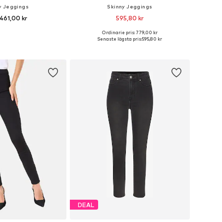
y Jeggings
Skinny Jeggings
 461,00 kr
595,80 kr
+
1
Ordinarie pris: 779,00 kr
i många storlekar
Tillgänglig i många storlekar
Senaste lägsta pris:
595,80 kr
 i varukorgen
Lägg till i varukorgen
DEAL