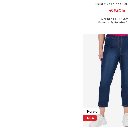
Skinny Jeggings 'O
409,50 kr
Ordinarie pris: 455,0
Tillgänglig i många s
Senaste lägsta pris:
409
Lägg till i varu
Kurvig
REA