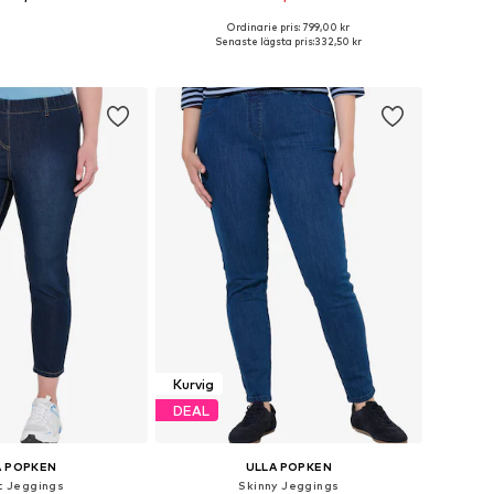
Ordinarie pris: 799,00 kr
i många storlekar
Tillgängliga storlekar: 35-36, 45-46
Senaste lägsta pris:
332,50 kr
 i varukorgen
Lägg till i varukorgen
Kurvig
DEAL
A POPKEN
ULLA POPKEN
it Jeggings
Skinny Jeggings