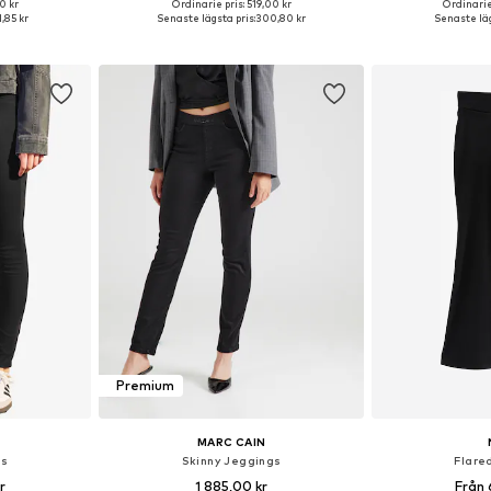
0 kr
Ordinarie pris: 519,00 kr
Ordinarie
torlekar
Tillgänglig i många storlekar
1,85 kr
Senaste lägsta pris:
300,80 kr
Senaste läg
korgen
Lägg till i varukorgen
Lägg till
Premium
MARC CAIN
gs
Skinny Jeggings
Flare
r
1 885,00 kr
Från 