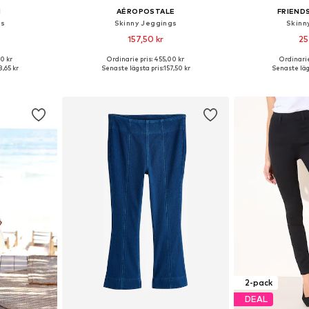
N
AÉROPOSTALE
FRIENDS
gs
Skinny Jeggings
Skinn
157,50 kr
25
0 kr
Ordinarie pris: 455,00 kr
Ordinarie
torlekar
Tillgängliga storlekar: 26 x regular
Tillgängliga s
,65 kr
Senaste lägsta pris:
157,50 kr
Senaste läg
korgen
Lägg till i varukorgen
Lägg till
2-pack
DEAL