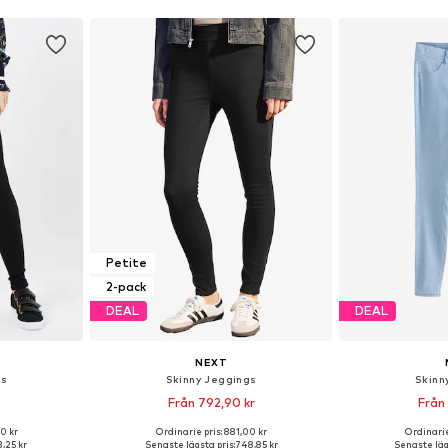
Petite
2-pack
DEAL
DEAL
NEXT
gs
Skinny Jeggings
Skinn
Från 792,90 kr
Från
00 kr
Ordinarie pris: 881,00 kr
Ordinarie
torlekar
Tillgänglig i många storlekar
Tillgänglig 
,25 kr
Senaste lägsta pris:
748,85 kr
Senaste läg