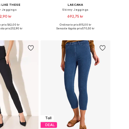
 LIKE THESE
LASCANA
y Jeggings
Skinny Jeggings
2,90 kr
692,75 kr
 pris: 562,00 kr
Ordinarie pris: 815,00 kr
torlekar: 27-28, 29
Tillgängliga storlekar: 34, 36, 38, 40, 42, 44
sta pris:
252,90 kr
Senaste lägsta pris:
570,50 kr
 i varukorgen
Lägg till i varukorgen
Tall
DEAL