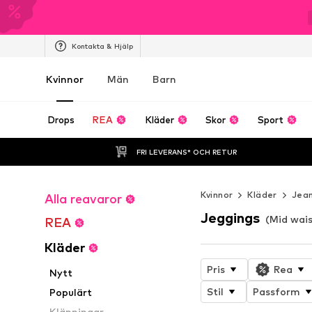
Kontakta & Hjälp
Kvinnor
Män
Barn
Drops
REA
Kläder
Skor
Sport
FRI LEVERANS* OCH RETUR
Kvinnor
Kläder
Jea
Alla reavaror
Jeggings
(Mid wais
REA
Kläder
Pris
Rea
Nytt
Stil
Passform
Populärt
Klänningar