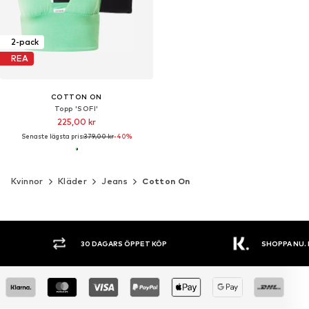
2-pack
REA
COTTON ON
Topp 'SOFI'
225,00 kr
Senaste lägsta pris:
379,00 kr
-40%
Kvinnor
Kläder
Jeans
Cotton On
SHOPPA NU. BETALA INOM 60 DAGAR.
STO