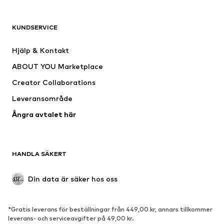
KLÄDER
KUNDSERVICE
Nytt
Populärt
Klänningar
Jeans
Hjälp & Kontakt
Shirts & toppar
Byxor
ABOUT YOU Marketplace
Jackor
Tröjor & stickat
Creator Collaborations
Underkläder
Blusar & tunikor
Leveransområde
Kappor
Kjolar
Ångra avtalet här
Badkläder
Sweat
Kavajer
Jumpsuits & overaller
Stora storlekar
Mammakläder
HANDLA SÄKERT
Tillfällen
Exklusiv
Upcycling
Din data är säker hos oss
SKOR
*Gratis leverans för beställningar från 449,00 kr, annars tillkommer
Nytt
Populärt
leverans- och serviceavgifter på 49,00 kr.