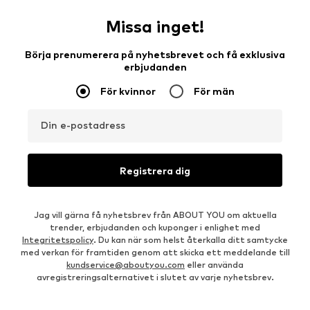
Missa inget!
Börja prenumerera på nyhetsbrevet och få exklusiva
erbjudanden
För kvinnor
För män
Din e-postadress
Registrera dig
Jag vill gärna få nyhetsbrev från ABOUT YOU om aktuella
trender, erbjudanden och kuponger i enlighet med
Integritetspolicy
. Du kan när som helst återkalla ditt samtycke
med verkan för framtiden genom att skicka ett meddelande till
kundservice@aboutyou.com
eller använda
avregistreringsalternativet i slutet av varje nyhetsbrev.