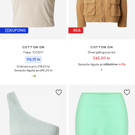
KUPONG
REA
COTTON ON
COTTON ON
Topp 'CODY'
Övergångsjacka
545,00 kr
116,10 kr
Senaste lägsta pris:
915,00 kr
-40%
Ordinarie pris: 219,00 kr
Senaste lägsta pris:
90,30 kr