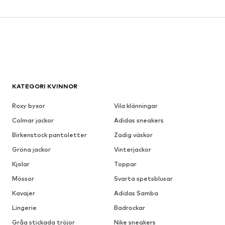
KATEGORI KVINNOR
Roxy byxor
Vila klänningar
Colmar jackor
Adidas sneakers
Birkenstock pantoletter
Zadig väskor
Gröna jackor
Vinterjackor
Kjolar
Toppar
Mössor
Svarta spetsblusar
Kavajer
Adidas Samba
Lingerie
Badrockar
Gråa stickada tröjor
Nike sneakers