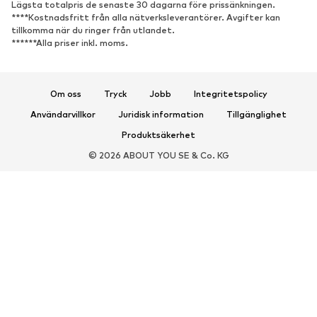
Lägsta totalpris de senaste 30 dagarna före prissänkningen.
Sneakers
Stövletter
****Kostnadsfritt från alla nätverksleverantörer. Avgifter kan
Pumps & högklackade skor
Stövlar
tillkomma när du ringer från utlandet.
******Alla priser inkl. moms.
Sandaler
Lågskor
Sportskor
Ballerinaskor
Pantoletter
Inneskor
Om oss
Tryck
Jobb
Integritetspolicy
Exklusiv
Användarvillkor
Juridisk information
Tillgänglighet
Produktsäkerhet
SPORT
© 2026 ABOUT YOU SE & Co. KG
Sportkläder
Sporttyper
Sportskor
Sportväskor & ryggsäckar
Sporttillbehör
ACCESSOARER
Nytt
Väskor & ryggsäckar
Smycken
Halsdukar & sjalar
Hattar & mössor
Bälten