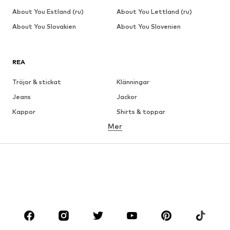
About You Estland (ru)
About You Lettland (ru)
About You Slovakien
About You Slovenien
REA
Tröjor & stickat
Klänningar
Jeans
Jackor
Kappor
Shirts & toppar
Mer
Byxor
Underkläder
Kjolar
Blusar & tunikor
Sweat
Kavajer
Badkläder
Jumpsuits & overaller
Stora storlekar
Skor
Sport
Accessoarer
Premium