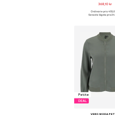
368,10 kr
+
15
Ordinarie pris: 455,0
Tillgängliga storlekar: XS,
Senaste lägsta pris:
347
Lägg till i varu
Petite
DEAL
VERO MODA PET