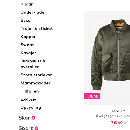
Kjolar
Lägg till i varu
Underkläder
Byxor
Tröjor & stickat
Kappor
Sweat
Kavajer
Jumpsuits &
overaller
Stora storlekar
Mammakläder
Tillfällen
DEAL
Exklusiv
Upcycling
LEVI'S ®
Övergångsjacka 'And
Skor
713,40 kr
Sport