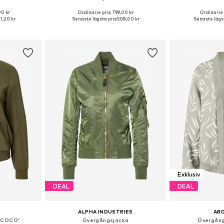
00 kr
Ordinarie pris: 799,00 kr
Ordinarie 
 S, M, L, XL
Tillgängliga storlekar: XS, S, M, L, XXL
Tillgängliga storle
71,20 kr
Senaste lägsta pris:
508,00 kr
Senaste lägst
korgen
Lägg till i varukorgen
Lägg till
Exklusiv
DEAL
DEAL
ALPHA INDUSTRIES
AB
MCOCO'
Övergångsjacka
Övergång