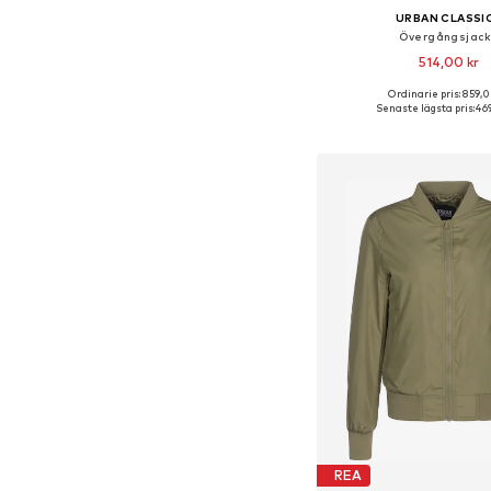
URBAN CLASSI
Övergångsjac
514,00 kr
+
2
Ordinarie pris: 859,0
Tillgängliga storlekar: XS,
Senaste lägsta pris:
469
Lägg till i varu
REA