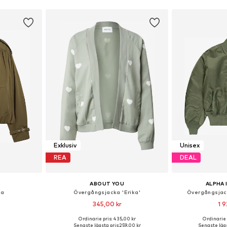
Exklusiv
Unisex
REA
DEAL
ABOUT YOU
ALPHA 
ka
Övergångsjacka 'Erika'
Övergångsjac
345,00 kr
1 9
Ordinarie pris: 435,00 kr
Ordinarie 
 XS, M, L
Tillgängliga storlekar: S, M, L, XL
Tillgänglig 
Senaste lägsta pris:
259,00 kr
Senaste lägs