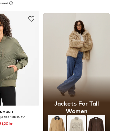
 i varukorgen
Lägg till i varukorgen
Jackets For Tall
Women
S MOSH
jacka 'MMRuby'
31,20 kr