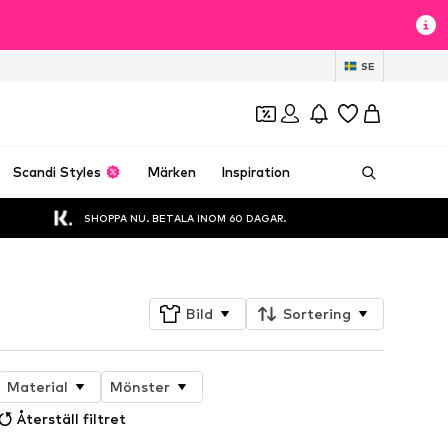
t
SE
Scandi Styles
Märken
Inspiration
SHOPPA NU. BETALA INOM 60 DAGAR.
Bild
Sortering
Material
Mönster
Återställ filtret