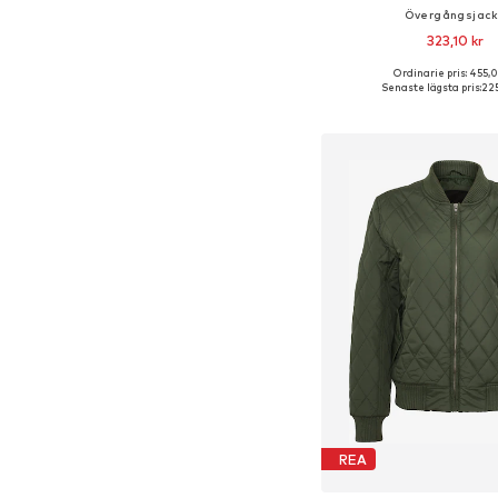
Övergångsjac
323,10 kr
Ordinarie pris: 455,0
Tillgängliga storlekar: XS,
Senaste lägsta pris:
225
Lägg till i varu
REA