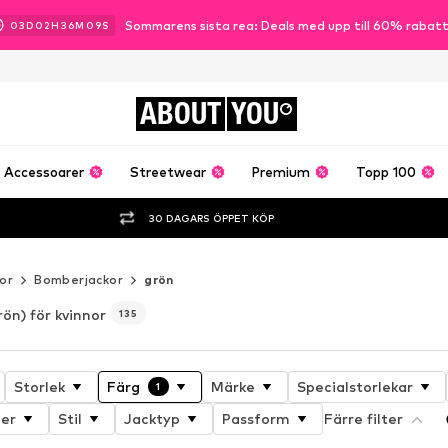
Sommarens sista rea: Deals med upp till 60% rabat
03
D
02
H
36
M
06
S
ABOUT
YOU
Accessoarer
Streetwear
Premium
Topp 100
30 DAGARS ÖPPET KÖP
or
Bomberjackor
grön
rön) för kvinnor
135
Storlek
Färg
Märke
Specialstorlekar
1
er
Stil
Jacktyp
Passform
Färre filter