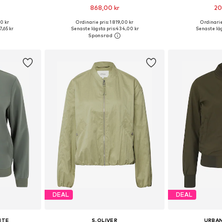
868,00 kr
20
+
2
0 kr
Ordinarie pris: 1 819,00 kr
Ordinarie
 S, M, L, XL
Tillgängliga storlekar: XS, S, M
Tillgängliga 
,65 kr
Senaste lägsta pris:
434,00 kr
Senaste läg
korgen
Lägg till i varukorgen
Lägg till
DEAL
DEAL
ITE
S.OLIVER
URBAN