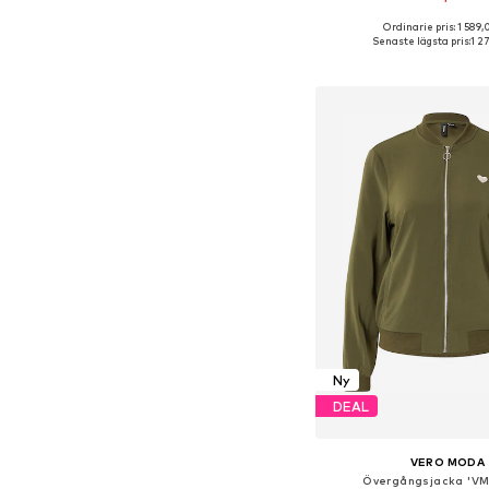
Ordinarie pris: 1 589,
Tillgängliga storlekar: XS,
Senaste lägsta pris:
1 2
Lägg till i varu
Ny
DEAL
VERO MODA
Övergångsjacka 'V