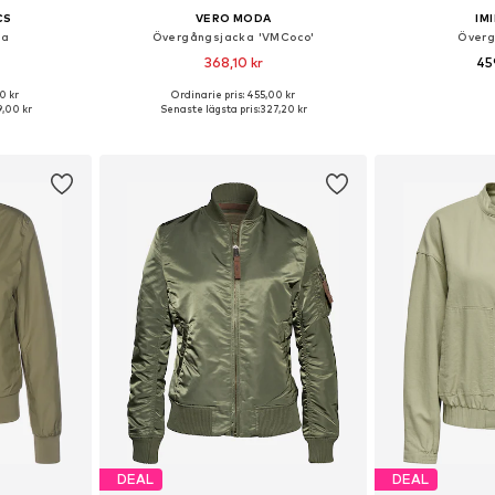
CS
VERO MODA
IM
ka
Övergångsjacka 'VMCoco'
Överg
368,10 kr
45
+
21
0 kr
Ordinarie pris: 455,00 kr
 S, M, L, XL
Tillgängliga storlekar: XS, S, M, L, XL
Tillgängliga s
,00 kr
Senaste lägsta pris:
327,20 kr
korgen
Lägg till i varukorgen
Lägg till
DEAL
DEAL