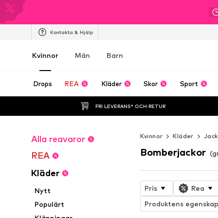
Kontakta & Hjälp
Kvinnor
Män
Barn
Drops
REA
Kläder
Skor
Sport
FRI LEVERANS* OCH RETUR
Kvinnor
Kläder
Jack
Alla reavaror
Bomberjackor
(g
REA
Kläder
Pris
Rea
Nytt
Produktens egenskap
Populärt
Klänningar