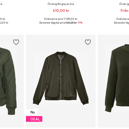
ka
Övergångsjacka
Överg
410,00 kr
Från
0 kr
Ordinarie pris: 1 139,00 kr
Ordinarie
 S, M, L, XL
Tillgängliga storlekar: XS, M, L, XL
,00 kr
Senaste lägsta pris:
461,25 kr
-11%
Senaste läg
korgen
Lägg till i varukorgen
Lägg till
Ny
DEAL