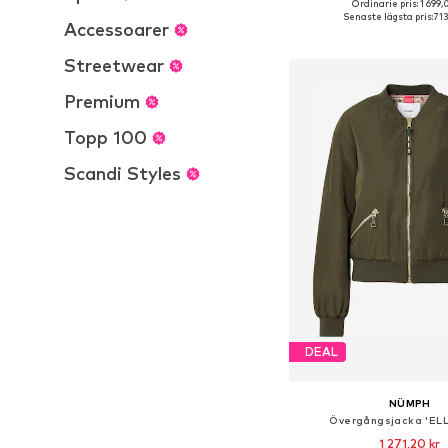
Ordinarie pris: 1 699,
Tillgängliga storlekar: X
Senaste lägsta pris:
713
Accessoarer
Lägg till i varu
Streetwear
Premium
Topp 100
Scandi Styles
DEAL
NÜMPH
Övergångsjacka 'EL
1 271,20 kr