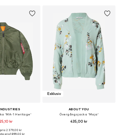
Exklusiv
INDUSTRIES
ABOUT YOU
ka 'MA-1 Heritage'
Övergångsjacka 'Maja'
25,10 kr
435,00 kr
+
4
+
2
pris: 2 379,00 kr
i många storlekar
Tillgängliga storlekar: XS, S, M, L, XL, XXL
ta pris:
1 899,00 kr