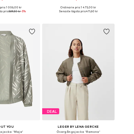
+
2
pris: 1 006,00 kr
Ordinarie pris: 1 475,00 kr
kar: XS, S, M, L, XL, XXL
Tillgängliga storlekar: XS, S, M, L
a pris:
569,50 kr
-5%
Senaste lägsta pris:
411,60 kr
 i varukorgen
Lägg till i varukorgen
DEAL
OUT YOU
LEGER BY LENA GERCKE
sjacka 'Maja'
Övergångsjacka 'Ramona'