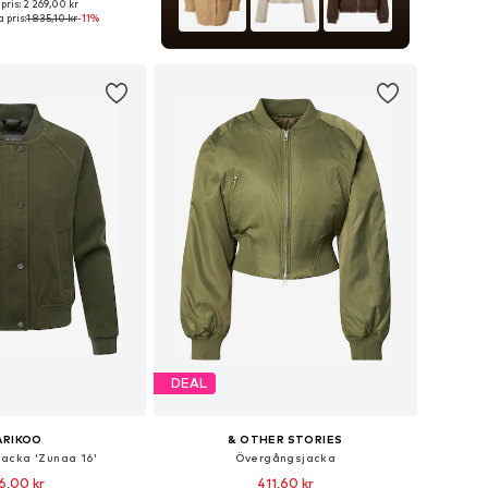
pris: 2 269,00 kr
torlekar: XS, S, M, L
 pris:
1 835,10 kr
-11%
 i varukorgen
DEAL
ARIKOO
& OTHER STORIES
acka 'Zunaa 16'
Övergångsjacka
6,00 kr
411,60 kr