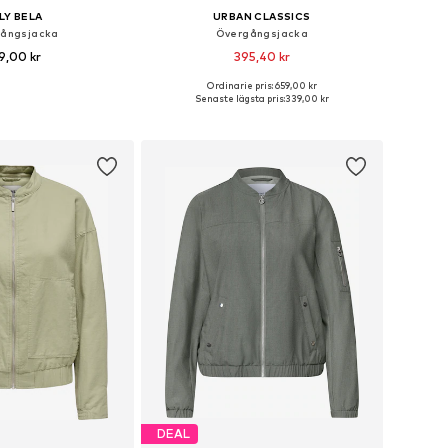
ILY BELA
URBAN CLASSICS
ångsjacka
Övergångsjacka
9,00 kr
395,40 kr
Ordinarie pris: 659,00 kr
torlekar: S, M, L, XL
Tillgängliga storlekar: XS, S, M, L, XL
Senaste lägsta pris:
339,00 kr
 i varukorgen
Lägg till i varukorgen
DEAL