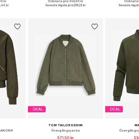
00 kr
Ordinarie pris: 345,00 kr
Ordinarie 
S, S, M, L
Tillgängliga storlekar: XS, S, M, L, XL
Tillgängliga s
,40 kr
Senaste lägsta pris:
259,25 kr
Senaste lägsta
korgen
Lägg till i varukorgen
Lägg till
DEAL
DEAL
TOM TAILOR DENIM
M
LANORA'
Övergångsjacka
Övergångsj
571,50 kr
53