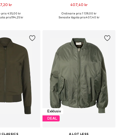
7,20 kr
407,40 kr
+
3
 pris: 435,00 kr
Ordinarie pris: 1 139,00 kr
storlekar: XS, S, M
Tillgängliga storlekar: XS, S, M, L, XL, XXL
sta pris:
194,25 kr
Senaste lägsta pris:
407,40 kr
 i varukorgen
Lägg till i varukorgen
Exklusiv
DEAL
 CLASSICS
A LOT LESS