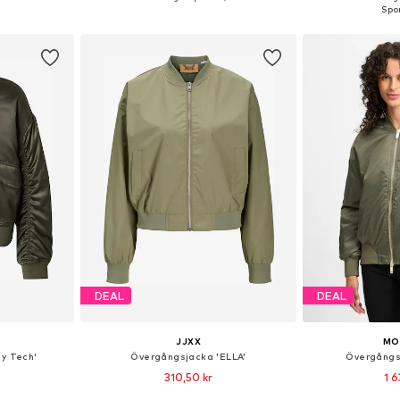
korgen
Lägg till i varukorgen
Lägg till
DEAL
DEAL
JJXX
MO
y Tech'
Övergångsjacka 'ELLA'
Övergångs
310,50 kr
1 6