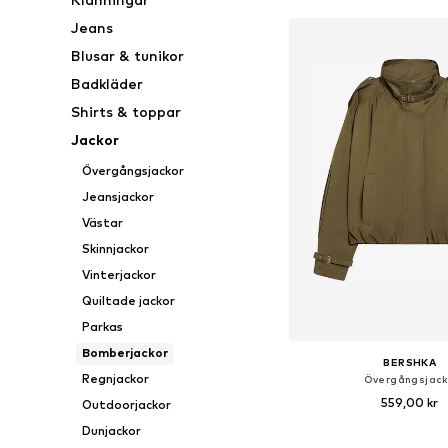
Jeans
Blusar & tunikor
Badkläder
Shirts & toppar
Jackor
Övergångsjackor
Jeansjackor
Västar
Skinnjackor
Vinterjackor
Quiltade jackor
Parkas
Bomberjackor
BERSHKA
Regnjackor
Övergångsjac
559,00 kr
Outdoorjackor
Dunjackor
Tillgängliga storlekar: