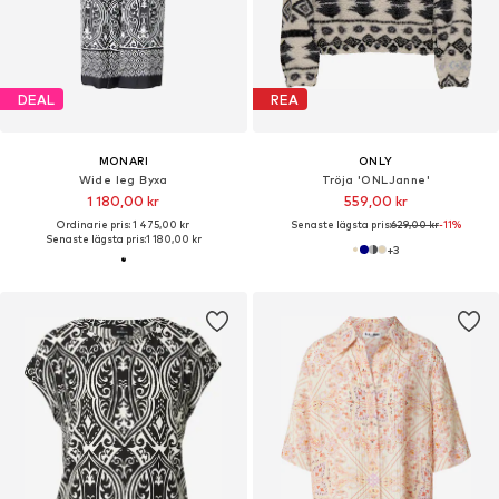
DEAL
REA
MONARI
ONLY
Wide leg Byxa
Tröja 'ONLJanne'
1 180,00 kr
559,00 kr
Ordinarie pris: 1 475,00 kr
Senaste lägsta pris:
629,00 kr
-11%
Senaste lägsta pris:
1 180,00 kr
+
3