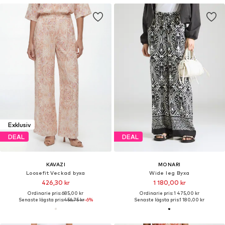
Exklusiv
DEAL
DEAL
KAVAZI
MONARI
Loosefit Veckad byxa
Wide leg Byxa
426,30 kr
1 180,00 kr
Ordinarie pris: 685,00 kr
Ordinarie pris: 1 475,00 kr
Senaste lägsta pris:
456,75 kr
-6%
Senaste lägsta pris:
1 180,00 kr