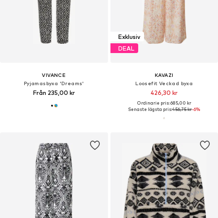
Exklusiv
DEAL
VIVANCE
KAVAZI
Pyjamasbyxa 'Dreams'
Loosefit Veckad byxa
Från 235,00 kr
426,30 kr
Ordinarie pris: 685,00 kr
Senaste lägsta pris:
456,75 kr
-6%