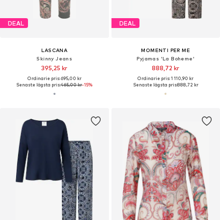
DEAL
DEAL
LASCANA
MOMENTI PER ME
Skinny Jeans
Pyjamas 'La Boheme'
395,25 kr
888,72 kr
Ordinarie pris: 695,00 kr
Ordinarie pris: 1 110,90 kr
Senaste lägsta pris:
465,00 kr
-15%
Senaste lägsta pris:
888,72 kr