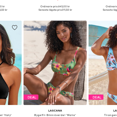
0 kr
Ordinarie pris: 645,00 kr
Ordinarie
Tillgängliga storlekar: 60 A/B, 65 C/D, 70 A/B, 75 A/B
Tillgänglig i många storlekar
Tillgänglig 
,50 kr
Senaste lägsta pris:
311,50 kr
Senaste lägs
korgen
Lägg till i varukorgen
Lägg till
DEAL
DEAL
LASCANA
L
l 'Italy'
Bygelfri Bikiniöverdel 'Malia'
Triangen