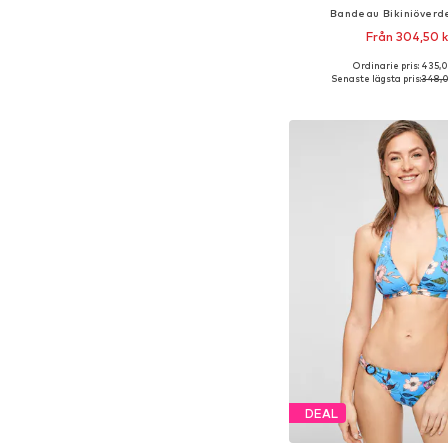
Bandeau Bikiniöverde
Från 304,50 k
Ordinarie pris: 435,
Tillgängliga storlekar: 60 A, 
Senaste lägsta pris:
348,0
Lägg till i varu
DEAL