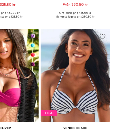
 325,50 kr
Från 290,50 kr
 pris: 465,00 kr
Ordinarie pris: 415,00 kr
i många storlekar
Tillgänglig i många storlekar
sta pris:
325,50 kr
Senaste lägsta pris:
290,50 kr
 i varukorgen
Lägg till i varukorgen
DEAL
OLIVER
VENICE BEACH