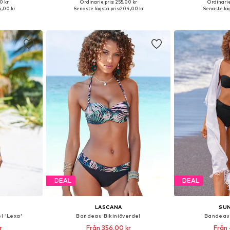
+
1
0 kr
Ordinarie pris: 255,00 kr
Ordinarie
torlekar
Tillgänglig i många storlekar
,00 kr
Senaste lägsta pris:
204,00 kr
Senaste läg
korgen
Lägg till i varukorgen
Lägg till
DEAL
DEAL
LASCANA
SU
l 'Lexa'
Bandeau Bikiniöverdel
Bandeau 
r
Från 356,00 kr
Från 