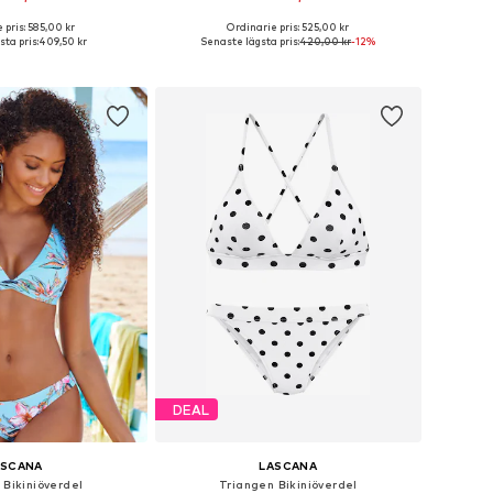
 pris: 585,00 kr
Ordinarie pris: 525,00 kr
i många storlekar
Tillgänglig i många storlekar
ta pris:
409,50 kr
Senaste lägsta pris:
420,00 kr
-12%
 i varukorgen
Lägg till i varukorgen
DEAL
ASCANA
LASCANA
 Bikiniöverdel
Triangen Bikiniöverdel