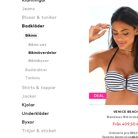
Jeans
Blusar & tunikor
Badkläder
Bikinis
Bikini-set
Bikiniöverdelar
Bikinibyxor
Baddräkter
Tankinis
Shirts & toppar
Jackor
DEAL
Kjolar
VENICE BEAC
Underkläder
Bandeau Bikiniöv
Byxor
Från 409,50 k
Tröjor & stickat
+
4
Ordinarie pris: 585,0
Tillgänglig i många s
Senaste lägsta pris:
468,0