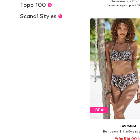
+
1
Ordinarie pris: 255,0
Tillgänglig i många s
Topp 100
Senaste lägsta pris:
204
Lägg till i varu
Scandi Styles
DEAL
LASCANA
Bandeau Bikiniöverde
Från 516,00 k