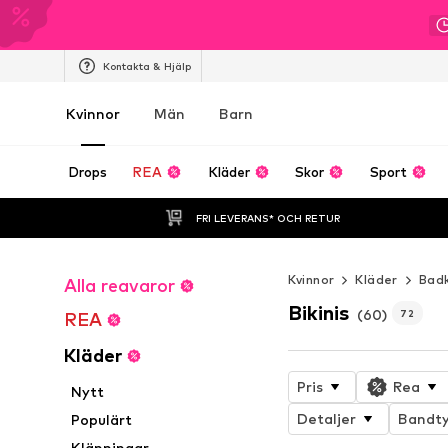
Kontakta & Hjälp
Kvinnor
Män
Barn
Drops
REA
Kläder
Skor
Sport
FRI LEVERANS* OCH RETUR
Kvinnor
Kläder
Bad
Alla reavaror
Bikinis
(60)
72
REA
Kläder
Pris
Rea
Nytt
Detaljer
Bandt
Populärt
Klänningar