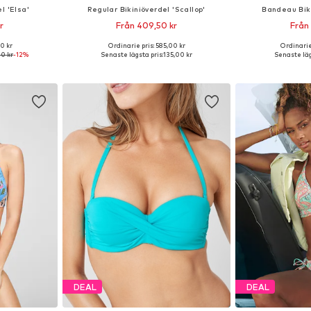
l 'Elsa'
Regular Bikiniöverdel 'Scallop'
Bandeau Biki
r
Från 409,50 kr
Från
00 kr
Ordinarie pris: 585,00 kr
Ordinarie
65 A, 65 B, 65 E
Tillgängliga storlekar: 60 A/B, 65 C/D, 65 A/B, 70 A/B
Tillgänglig 
0 kr
-12%
Senaste lägsta pris:
135,00 kr
Senaste läg
korgen
Lägg till i varukorgen
Lägg till
DEAL
DEAL