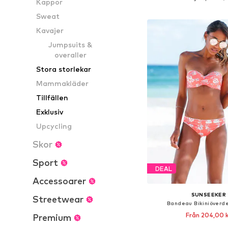
Kappor
Lägg till i varu
Sweat
Kavajer
Jumpsuits &
overaller
Stora storlekar
Mammakläder
Tillfällen
Exklusiv
Upcycling
Skor
Sport
DEAL
Accessoarer
SUNSEEKER
Streetwear
Bandeau Bikiniöverdel
Från 204,00 k
Premium