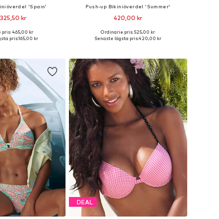
niöverdel 'Spain'
Push-up Bikiniöverdel 'Summer'
 325,50 kr
420,00 kr
+
3
 pris: 465,00 kr
Ordinarie pris: 525,00 kr
i många storlekar
Tillgängliga storlekar: 60 A, 65 C, 65 A, 70 C, 70 B, 80 A
sta pris:
165,00 kr
Senaste lägsta pris:
420,00 kr
 i varukorgen
Lägg till i varukorgen
DEAL