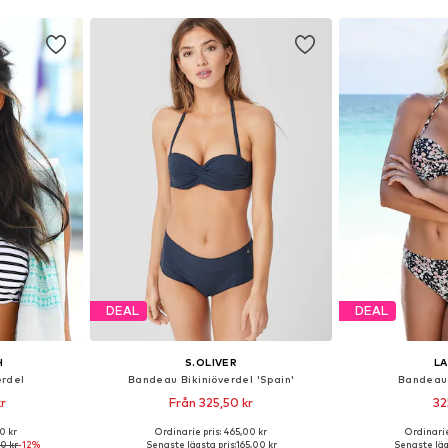
DEAL
DEAL
H
S.OLIVER
L
erdel
Bandeau Bikiniöverdel 'Spain'
Bandeau 
r
Från 325,50 kr
32
+
3
0 kr
Ordinarie pris: 465,00 kr
Ordinarie
torlekar
Tillgänglig i många storlekar
Tillgänglig 
0 kr
-12%
Senaste lägsta pris:
165,00 kr
Senaste läg