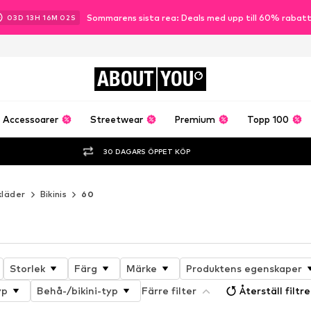
Sommarens sista rea: Deals med upp till 60% rabat
03
D
13
H
15
M
59
S
ABOUT
YOU
Accessoarer
Streetwear
Premium
Topp 100
30 DAGARS ÖPPET KÖP
kläder
Bikinis
60
Storlek
Färg
Märke
Produktens egenskaper
yp
Behå-/bikini-typ
Färre filter
Återställ filtre