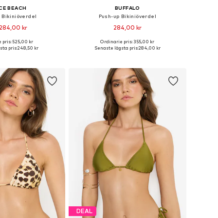
CE BEACH
BUFFALO
 Bikiniöverdel
Push-up Bikiniöverdel
284,00 kr
284,00 kr
 pris: 525,00 kr
Ordinarie pris: 355,00 kr
Tillgängliga storlekar: 60 A/B, 65 A/B, 70 C/D, 75 C/D, 80 A/B, 85 C/D
Tillgängliga storlekar: 60 A
ta pris:
248,50 kr
Senaste lägsta pris:
284,00 kr
 i varukorgen
Lägg till i varukorgen
DEAL