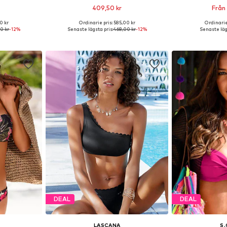
409,50 kr
Från
0 kr
Ordinarie pris: 585,00 kr
Ordinarie
, 65, 70, 80
Tillgängliga storlekar: 60, 70, 75, 85
Tillgänglig 
0 kr
-12%
Senaste lägsta pris:
468,00 kr
-12%
Senaste läg
korgen
Lägg till i varukorgen
Lägg till
DEAL
DEAL
LASCANA
S.