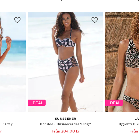
korgen
Lägg till i varukorgen
Lägg till
DEAL
DEAL
SUNSEEKER
L
 'Ditsy'
Bandeau Bikiniöverdel 'Ditsy'
Bygelfri Bik
r
Från 204,00 kr
Från