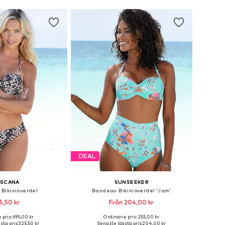
DEAL
ASCANA
SUNSEEKER
Bikiniöverdel
Bandeau Bikiniöverdel 'Jam'
5,50 kr
Från 204,00 kr
 pris: 695,00 kr
Ordinarie pris: 255,00 kr
i många storlekar
Tillgänglig i många storlekar
sta pris:
325,50 kr
Senaste lägsta pris:
204,00 kr