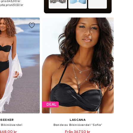
 pris: 645,00 kr
Tillgängliga storlekar: 60 A/B, 65 C/D, 65 A/B, 70 C/D, 70 A/B
sta pris:
451,50 kr
 i varukorgen
DEAL
NSEEKER
LASCANA
Bikiniöverdel
Bandeau Bikiniöverdel 'Sofia'
468,00 kr
Från 367,50 kr