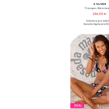
S.OLIVER
Triangen Bikiniöv
236,00 kr
Ordinarie pris: 465,0
Senaste lägsta pris:
206
Lägg till i varu
DEAL