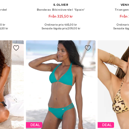
S.OLIVER
VENI
erdel
Bandeau Bikiniöverdel 'Spain'
Triangen
Från 325,50 kr
Från 
+
3
0 kr
Ordinarie pris: 465,00 kr
Ordinarie
Tillgängliga storlekar: 60 A/B, 65 A/B, 65 C/D, 70 C/D, 75 C/D
Tillgänglig i många storlekar
,50 kr
Senaste lägsta pris:
209,00 kr
Senaste lägs
korgen
Lägg till i varukorgen
Lägg till
DEAL
DEAL