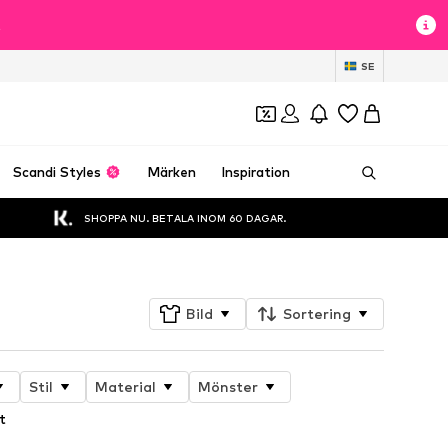
t
SE
Scandi Styles
Märken
Inspiration
SHOPPA NU. BETALA INOM 60 DAGAR.
Bild
Sortering
Stil
Material
Mönster
t