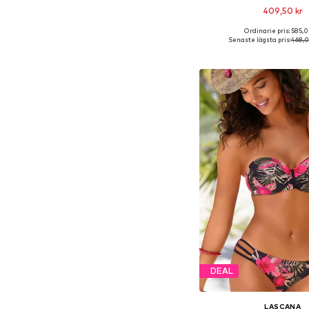
409,50 kr
Ordinarie pris: 585,0
Tillgängliga storlekar: 60
Senaste lägsta pris:
468,0
Lägg till i varu
DEAL
LASCANA