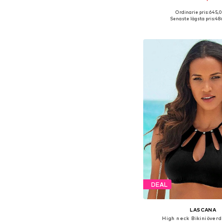
Ordinarie pris: 645,0
Senaste lägsta pris:
486
Lägg till i varu
DEAL
LASCANA
High neck Bikiniöverde