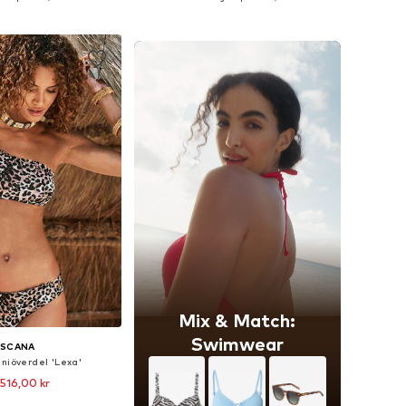
 i varukorgen
Lägg till i varukorgen
Mix & Match:
Swimwear
ASCANA
iniöverdel 'Lexa'
 516,00 kr