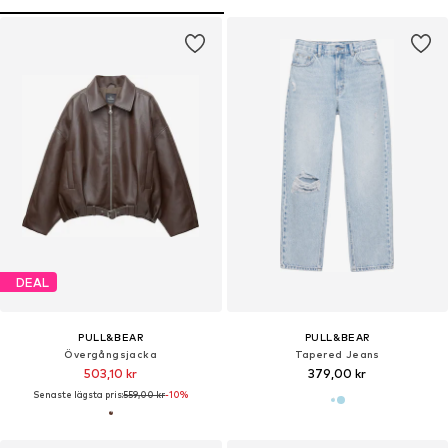
DEAL
PULL&BEAR
PULL&BEAR
Övergångsjacka
Tapered Jeans
503,10 kr
379,00 kr
Senaste lägsta pris:
559,00 kr
-10%