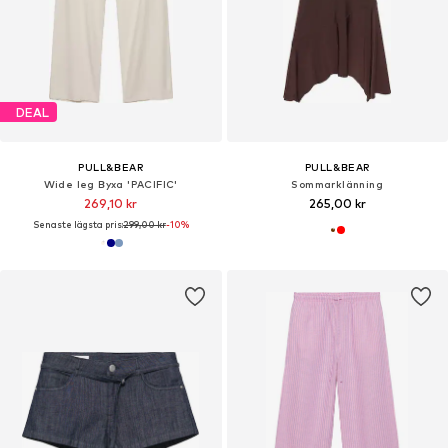
DEAL
PULL&BEAR
PULL&BEAR
Wide leg Byxa 'PACIFIC'
Sommarklänning
269,10 kr
265,00 kr
Senaste lägsta pris:
299,00 kr
-10%