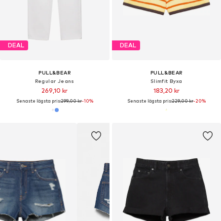
DEAL
DEAL
PULL&BEAR
PULL&BEAR
Regular Jeans
Slimfit Byxa
269,10 kr
183,20 kr
Senaste lägsta pris:
299,00 kr
-10%
Senaste lägsta pris:
229,00 kr
-20%