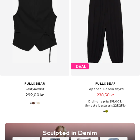
DEAL
PULL&BEAR
PULL&BEAR
Kostymväst
Tapered Haremsbyxa
299,00 kr
238,50 kr
Ordinarie pris: 299,00 kr
Senaste lägsta pris:
225,25 kr
Sculpted in Denim