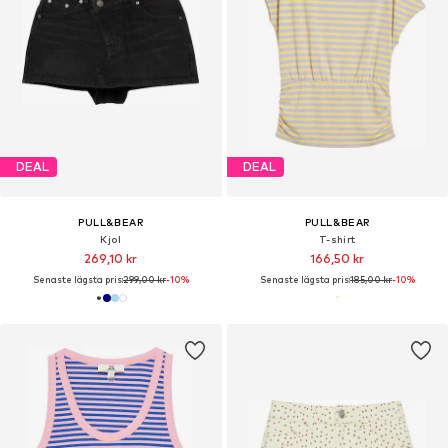
DEAL
DEAL
PULL&BEAR
PULL&BEAR
Kjol
T-shirt
269,10 kr
166,50 kr
Senaste lägsta pris:
299,00 kr
-10%
Senaste lägsta pris:
185,00 kr
-10%