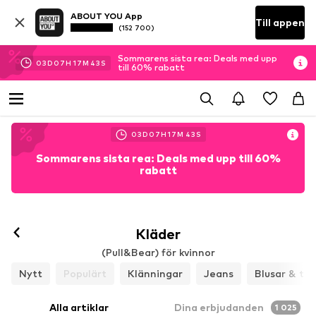
ABOUT YOU App
Till appen
(152 700)
Sommarens sista rea: Deals med upp
03
D
07
H
17
M
40
S
till 60% rabatt
03
D
07
H
17
M
40
S
Sommarens sista rea: Deals med upp till 60%
rabatt
Kläder
(Pull&Bear) för kvinnor
Nytt
Populärt
Klänningar
Jeans
Blusar & tun
Alla artiklar
Dina erbjudanden
1 025