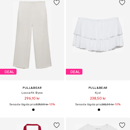
DEAL
DEAL
PULL&BEAR
PULL&BEAR
Loosefit Byxa
Kjol
296,10 kr
238,50 kr
Senaste lägsta pris:
329,00 kr
-10%
Senaste lägsta pris:
265,00 kr
-10%