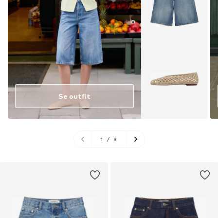
Se outfit
1
/
3