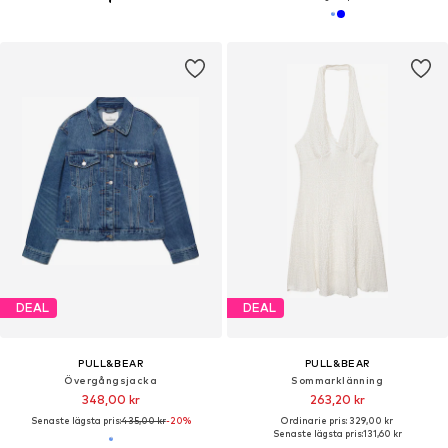
DEAL
DEAL
PULL&BEAR
PULL&BEAR
Övergångsjacka
Sommarklänning
348,00 kr
263,20 kr
Senaste lägsta pris:
435,00 kr
-20%
Ordinarie pris: 329,00 kr
Senaste lägsta pris:
131,60 kr