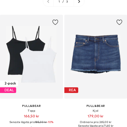
1
/
3
2-pack
DEAL
REA
PULL&BEAR
PULL&BEAR
Topp
Kjol
166,50 kr
179,00 kr
Senaste lägsta pris:
185,00 kr
-10%
Ordinarie pris: 265,00 kr
Senaste lägsta pris:
71,60 kr