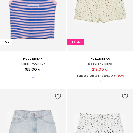
Ny
DEAL
PULL&BEAR
PULL&BEAR
Topp 'PACIFIC'
Regular Jeans
185,00 kr
212,00 kr
Senaste lägsta pris:
265,00 kr
-20%