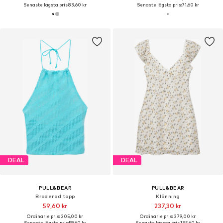
Senaste lägsta pris:
83,60 kr
Senaste lägsta pris:
71,60 kr
DEAL
DEAL
PULL&BEAR
PULL&BEAR
Broderad topp
Klänning
59,60 kr
237,30 kr
Ordinarie pris: 205,00 kr
Ordinarie pris: 379,00 kr
Senaste lägsta pris:
59,60 kr
Senaste lägsta pris:
135,60 kr