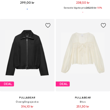
299,00 kr
238,50 kr
Senaste lägsta pris:
265,00 kr
-10%
DEAL
DEAL
PULL&BEAR
PULL&BEAR
Övergångsjacka
Blus
314,10 kr
251,30 kr