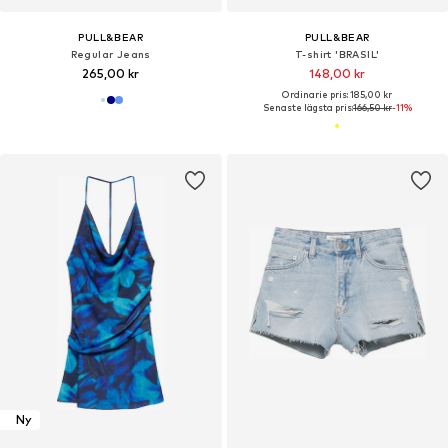
PULL&BEAR
PULL&BEAR
Regular Jeans
T-shirt 'BRASIL'
265,00 kr
148,00 kr
Ordinarie pris: 185,00 kr
Senaste lägsta pris:
166,50 kr
-11%
Ny