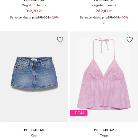
Regular Jeans
Regular Jeans
319,20 kr
269,10 kr
Senaste lägsta pris:
399,00 kr
-20%
Senaste lägsta pris:
299,00 kr
-10%
DEAL
PULL&BEAR
PULL&BEAR
Kjol
Topp