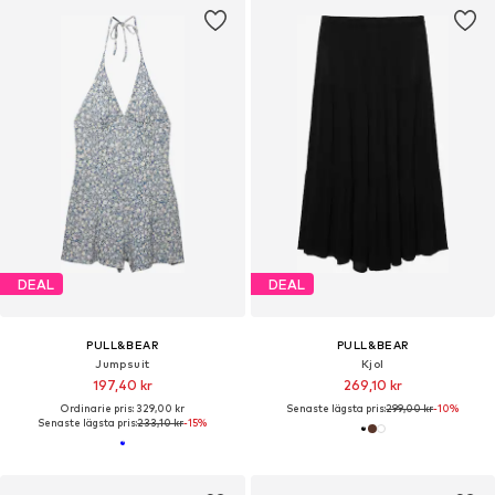
DEAL
DEAL
PULL&BEAR
PULL&BEAR
Jumpsuit
Kjol
197,40 kr
269,10 kr
Ordinarie pris: 329,00 kr
Senaste lägsta pris:
299,00 kr
-10%
Senaste lägsta pris:
233,10 kr
-15%