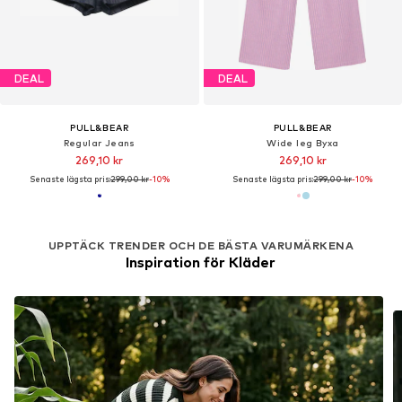
DEAL
DEAL
PULL&BEAR
PULL&BEAR
Regular Jeans
Wide leg Byxa
269,10 kr
269,10 kr
Senaste lägsta pris:
299,00 kr
-10%
Senaste lägsta pris:
299,00 kr
-10%
UPPTÄCK TRENDER OCH DE BÄSTA VARUMÄRKENA
Inspiration för Kläder