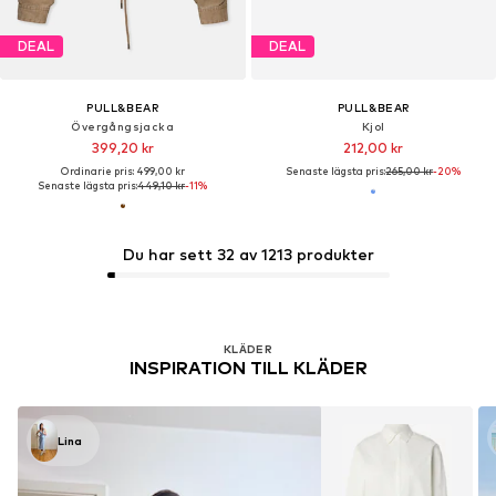
DEAL
DEAL
PULL&BEAR
PULL&BEAR
Övergångsjacka
Kjol
399,20 kr
212,00 kr
Ordinarie pris: 499,00 kr
Senaste lägsta pris:
265,00 kr
-20%
Senaste lägsta pris:
449,10 kr
-11%
Du har sett 32 av 1213 produkter
KLÄDER
INSPIRATION TILL KLÄDER
Lina