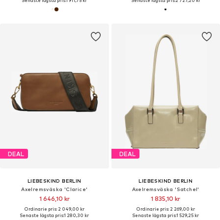
Senaste lägsta pris:
1 911,75 kr
Senaste lägsta pris:
2 727,20 kr
DEAL
DEAL
LIEBESKIND BERLIN
LIEBESKIND BERLIN
Axelremsväska 'Clarice'
Axelremsväska 'Satchel'
1 646,10 kr
1 835,10 kr
Ordinarie pris: 2 049,00 kr
Ordinarie pris: 2 269,00 kr
Senaste lägsta pris:
1 280,30 kr
Senaste lägsta pris:
1 529,25 kr