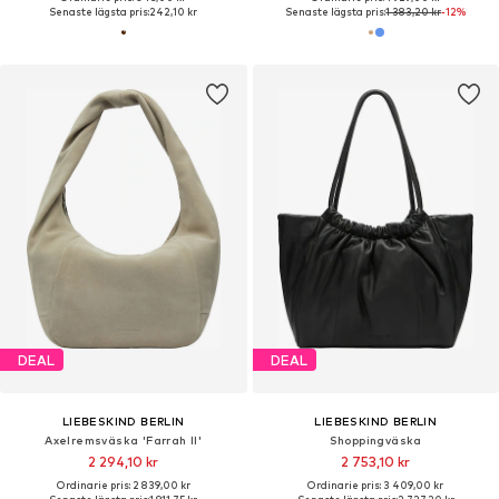
Senaste lägsta pris:
242,10 kr
Senaste lägsta pris:
1 383,20 kr
-12%
DEAL
DEAL
LIEBESKIND BERLIN
LIEBESKIND BERLIN
Axelremsväska 'Farrah II'
Shoppingväska
2 294,10 kr
2 753,10 kr
Ordinarie pris: 2 839,00 kr
Ordinarie pris: 3 409,00 kr