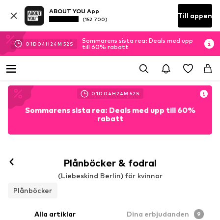
ABOUT YOU App
Till appen
(152 700)
Sommarens sista rea: Deals med upp
01
D
04
H
24
M
50
S
till 60% rabatt
01
D
04
H
24
M
50
S
Sommarens sista rea: Deals med upp till 60%
rabatt
Plånböcker & fodral
(Liebeskind Berlin) för kvinnor
Plånböcker
Alla artiklar
Dina erbjudanden
9