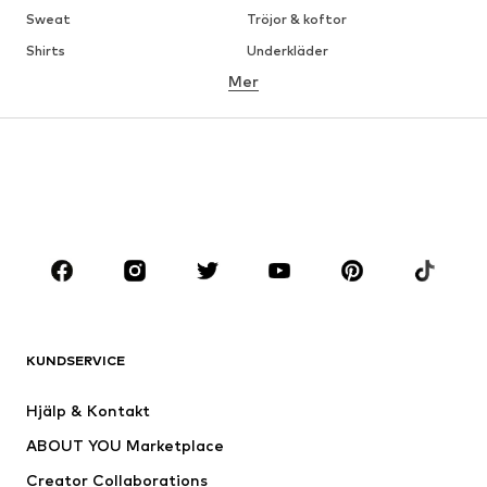
Sweat
Tröjor & koftor
Shirts
Underkläder
Mer
Byxor
Skjortor
Rockar
Kostymer & kavajer
Badkläder
Stora storlekar
Skor
Sport
Accessoarer
Premium
KLÄDER
Nytt
Populärt
Shirts
Jeans
KUNDSERVICE
Jackor
Sweat
Byxor
Skjortor
Hjälp & Kontakt
Underkläder
Tröjor & koftor
ABOUT YOU Marketplace
Kostymer & kavajer
Rockar
Creator Collaborations