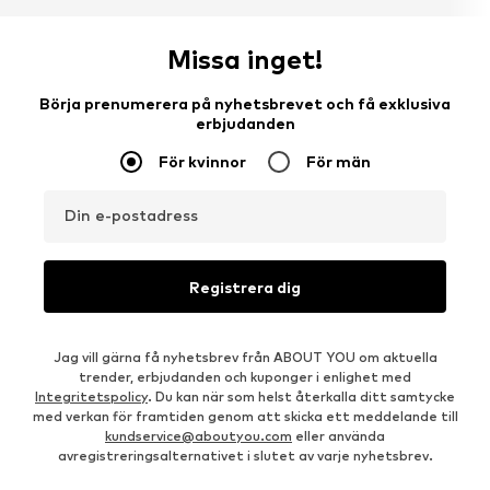
Missa inget!
Börja prenumerera på nyhetsbrevet och få exklusiva
erbjudanden
För kvinnor
För män
Din e-postadress
Registrera dig
Jag vill gärna få nyhetsbrev från ABOUT YOU om aktuella
trender, erbjudanden och kuponger i enlighet med
Integritetspolicy
. Du kan när som helst återkalla ditt samtycke
med verkan för framtiden genom att skicka ett meddelande till
kundservice@aboutyou.com
eller använda
avregistreringsalternativet i slutet av varje nyhetsbrev.