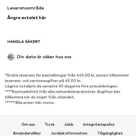
Badkläder
Stora storlekar
Leveransområde
Tillfällen
Exklusiv
Ångra avtalet här
Upcycling
SKOR
HANDLA SÄKERT
Nytt
Populärt
Boots & stövlar
Sneakers
Din data är säker hos oss
Lågskor
Sportskor
Öppna skor
Exklusiv
*Gratis leverans för beställningar från 449,00 kr, annars tillkommer
leverans- och serviceavgifter på 49,00 kr.
SPORT
Lägsta totalpris de senaste 30 dagarna före prissänkningen.
****Kostnadsfritt från alla nätverksleverantörer. Avgifter kan
Sportkläder
Sporttyper
tillkomma när du ringer från utlandet.
******Alla priser inkl. moms.
Sportskor
Sportväskor & ryggsäckar
Sporttillbehör
Om oss
Tryck
Jobb
Integritetspolicy
ACCESSOARER
Användarvillkor
Juridisk information
Tillgänglighet