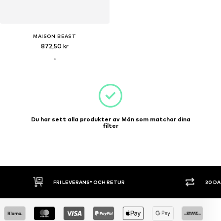
MAISON BEAST
872,50 kr
Du har sett alla produkter av Män som matchar dina
filter
FRI LEVERANS* OCH RETUR
30 D