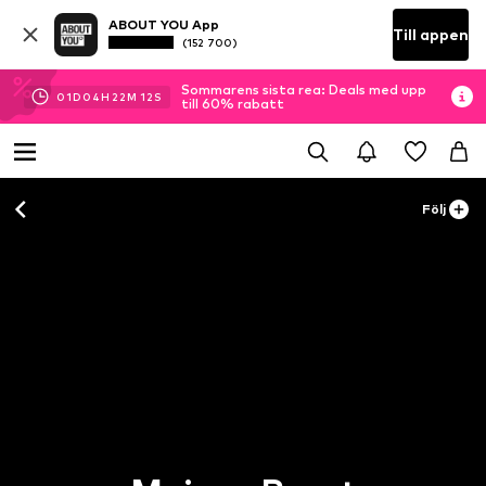
ABOUT YOU App
Till appen
(152 700)
Sommarens sista rea: Deals med upp
01
D
04
H
22
M
12
S
till 60% rabatt
Följ