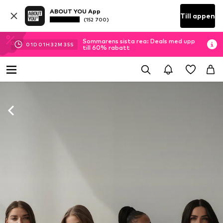
ABOUT YOU App
Till appen
(152 700)
Sommarens sista rea: Deals med upp
01
D
01
H
32
M
35
S
till 60% rabatt