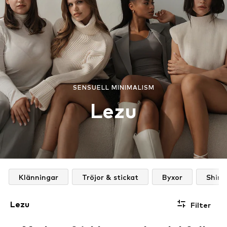
SENSUELL MINIMALISM
Lezu
Klänningar
Tröjor & stickat
Byxor
Shirt
Lezu
Filter