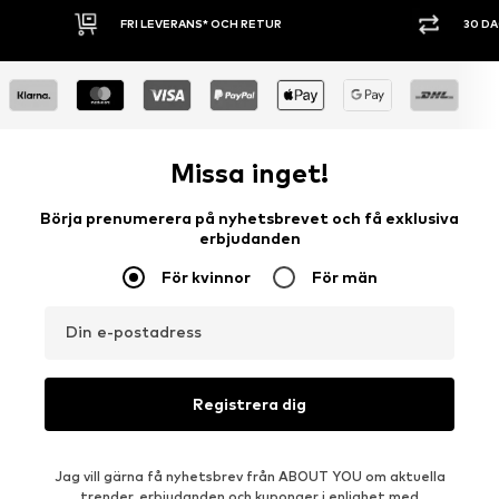
30 DAGARS ÖPPET KÖP
SHOPPA NU. 
Missa inget!
Börja prenumerera på nyhetsbrevet och få exklusiva
erbjudanden
För kvinnor
För män
Din e-postadress
Registrera dig
Jag vill gärna få nyhetsbrev från ABOUT YOU om aktuella
trender, erbjudanden och kuponger i enlighet med