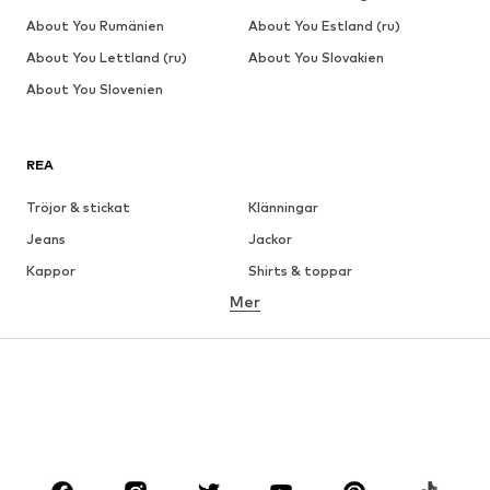
About You Rumänien
About You Estland (ru)
About You Lettland (ru)
About You Slovakien
About You Slovenien
REA
Tröjor & stickat
Klänningar
Jeans
Jackor
Kappor
Shirts & toppar
Mer
Byxor
Underkläder
Kjolar
Blusar & tunikor
Sweat
Kavajer
Badkläder
Jumpsuits & overaller
Stora storlekar
Skor
Sport
Accessoarer