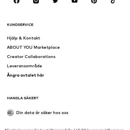
Premium
KLÄDER
KUNDSERVICE
Nytt
Populärt
Klänningar
Jeans
Hjälp & Kontakt
Shirts & toppar
Byxor
ABOUT YOU Marketplace
Jackor
Tröjor & stickat
Creator Collaborations
Underkläder
Blusar & tunikor
Leveransområde
Kappor
Kjolar
Ångra avtalet här
Badkläder
Sweat
Kavajer
Jumpsuits & overaller
Stora storlekar
Mammakläder
HANDLA SÄKERT
Tillfällen
Exklusiv
Upcycling
Din data är säker hos oss
SKOR