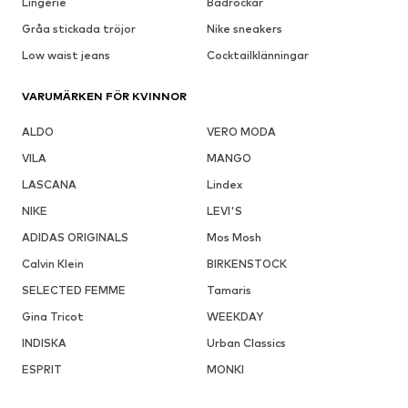
Lingerie
Badrockar
Gråa stickada tröjor
Nike sneakers
Low waist jeans
Cocktailklänningar
VARUMÄRKEN FÖR KVINNOR
ALDO
VERO MODA
VILA
MANGO
LASCANA
Lindex
NIKE
LEVI'S
ADIDAS ORIGINALS
Mos Mosh
Calvin Klein
BIRKENSTOCK
SELECTED FEMME
Tamaris
Gina Tricot
WEEKDAY
INDISKA
Urban Classics
ESPRIT
MONKI