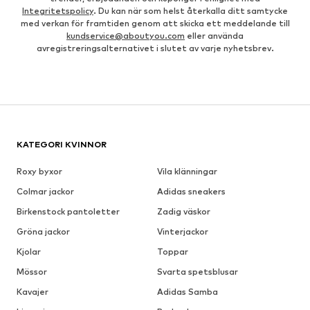
Integritetspolicy
. Du kan när som helst återkalla ditt samtycke
med verkan för framtiden genom att skicka ett meddelande till
kundservice@aboutyou.com
eller använda
avregistreringsalternativet i slutet av varje nyhetsbrev.
KATEGORI KVINNOR
Roxy byxor
Vila klänningar
Colmar jackor
Adidas sneakers
Birkenstock pantoletter
Zadig väskor
Gröna jackor
Vinterjackor
Kjolar
Toppar
Mössor
Svarta spetsblusar
Kavajer
Adidas Samba