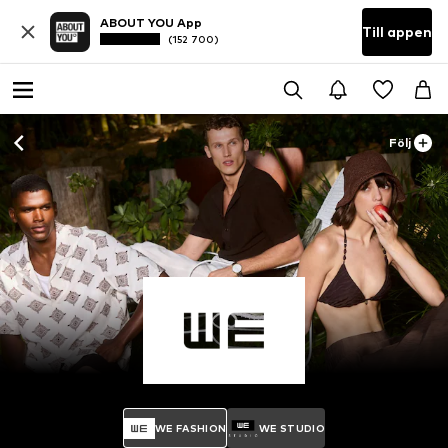
ABOUT YOU App
Till appen
(152 700)
Följ
WE FASHION
WE STUDIO