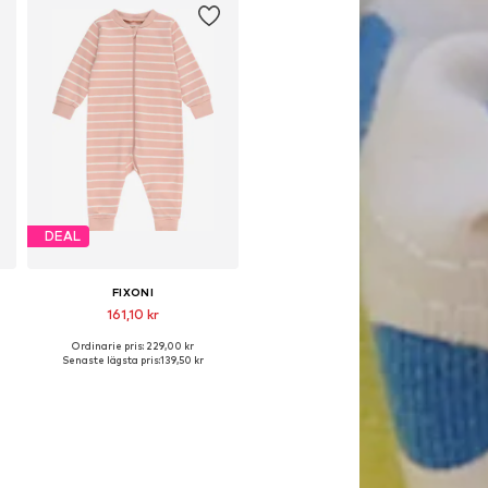
DEAL
FIXONI
161,10 kr
Ordinarie pris: 229,00 kr
0, 68, 74, 86
Tillgängliga storlekar: 62, 68, 86, 92
Senaste lägsta pris:
139,50 kr
Lägg till i varukorgen