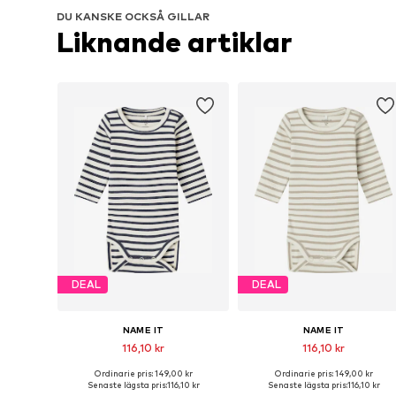
DU KANSKE OCKSÅ GILLAR
Liknande artiklar
DEAL
DEAL
NAME IT
NAME IT
116,10 kr
116,10 kr
Ordinarie pris: 149,00 kr
Ordinarie pris: 149,00 kr
Tillgängliga storlekar: 56, 62, 74, 80, 86, 92
Tillgänglig i många storlekar
Senaste lägsta pris:
116,10 kr
Senaste lägsta pris:
116,10 kr