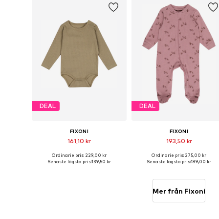
DEAL
DEAL
FIXONI
FIXONI
161,10 kr
193,50 kr
Ordinarie pris: 229,00 kr
Ordinarie pris: 275,00 kr
Tillgänglig i många storlekar
Tillgängliga storlekar: 5
Senaste lägsta pris:
139,50 kr
Senaste lägsta pris:
189,00 kr
Lägg till i varukorgen
Lägg till i varukorgen
Mer från Fixoni