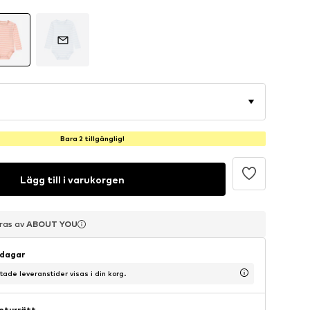
Bara 2 tillgänglig!
Lägg till i varukorgen
eras av
eras av
eras av
ABOUT YOU
ABOUT YOU
ABOUT YOU
sdagar
ntade leveranstider visas i din korg.
eturrätt