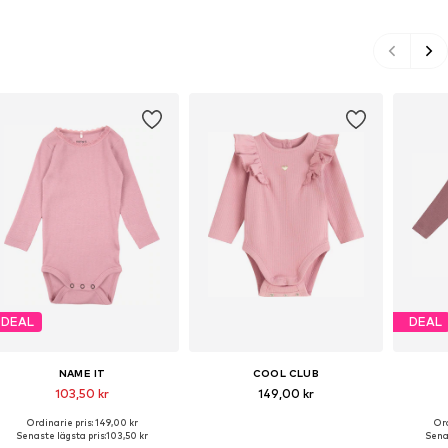
DEAL
DEAL
NAME IT
COOL CLUB
103,50 kr
149,00 kr
Ordinarie pris: 149,00 kr
Ord
Tillgänglig i många storlekar
Tillgänglig i många storlekar
Tillgä
Senaste lägsta pris:
103,50 kr
Senas