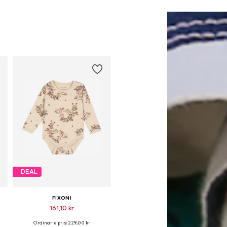
Lägg till i varukorgen
Lägg till i varukorgen
DEAL
FIXONI
161,10 kr
Ordinarie pris: 229,00 kr
Tillgängliga storlekar: 50, 56, 74, 80, 86, 92