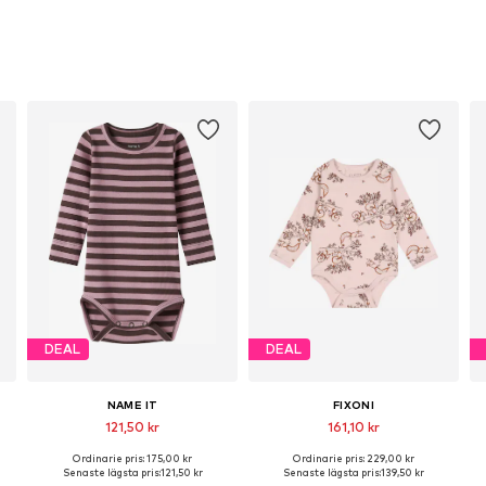
DEAL
DEAL
NAME IT
FIXONI
121,50 kr
161,10 kr
Ordinarie pris: 175,00 kr
Ordinarie pris: 229,00 kr
Tillgänglig i många storlekar
Tillgänglig i många storlekar
Senaste lägsta pris:
121,50 kr
Senaste lägsta pris:
139,50 kr