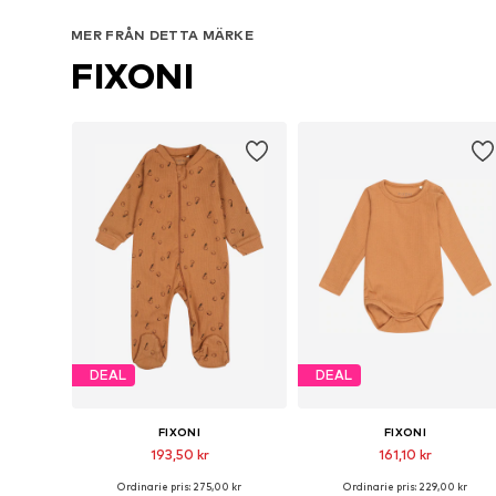
Lägg till i varukorgen
Lägg till i varukorgen
MER FRÅN DETTA MÄRKE
FIXONI
DEAL
DEAL
FIXONI
FIXONI
193,50 kr
161,10 kr
Ordinarie pris: 275,00 kr
Ordinarie pris: 229,00 kr
Tillgängliga storlekar: 50, 62, 68, 74, 80, 92
Tillgänglig i många storlekar