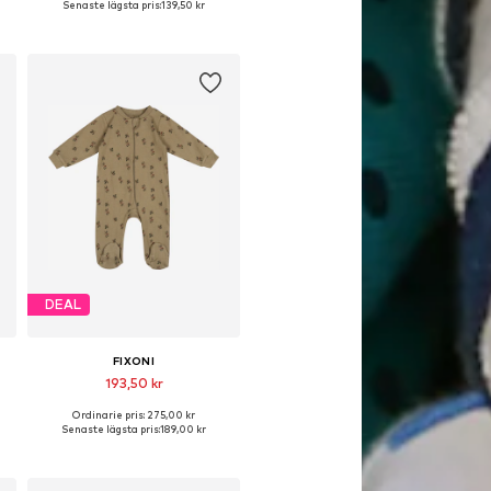
Senaste lägsta pris:
139,50 kr
Lägg till i varukorgen
DEAL
FIXONI
193,50 kr
Ordinarie pris: 275,00 kr
Tillgängliga storlekar: 50, 68, 80, 86, 92
Senaste lägsta pris:
189,00 kr
Lägg till i varukorgen