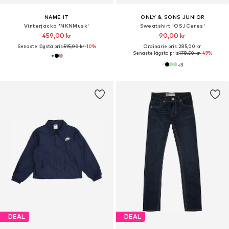
NAME IT
ONLY & SONS JUNIOR
Vinterjacka 'NKNMusk'
Sweatshirt 'OSJCeres'
459,00 kr
90,00 kr
Senaste lägsta pris:
515,00 kr
-10%
Ordinarie pris: 285,00 kr
Senaste lägsta pris:
178,50 kr
-49%
+
3
DEAL
DEAL