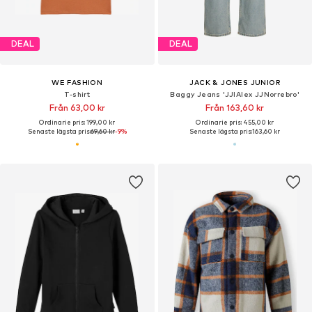
DEAL
DEAL
WE FASHION
JACK & JONES JUNIOR
T-shirt
Baggy Jeans 'JJIAlex JJNorrebro'
Från 63,00 kr
Från 163,60 kr
Ordinarie pris: 199,00 kr
Ordinarie pris: 455,00 kr
Senaste lägsta pris:
69,60 kr
-9%
Senaste lägsta pris:
163,60 kr