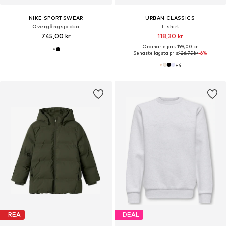
NIKE SPORTSWEAR
URBAN CLASSICS
Övergångsjacka
T-shirt
745,00 kr
118,30 kr
Ordinarie pris: 199,00 kr
Senaste lägsta pris:
126,75 kr
-6%
+
4
REA
DEAL