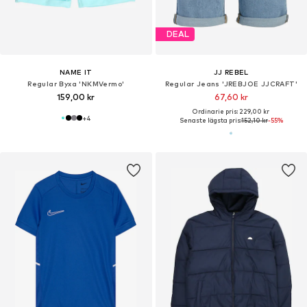
DEAL
NAME IT
JJ REBEL
Regular Byxa 'NKMVermo'
Regular Jeans 'JREBJOE JJCRAFT'
159,00 kr
67,60 kr
Ordinarie pris: 229,00 kr
+
4
Senaste lägsta pris:
152,10 kr
-55%