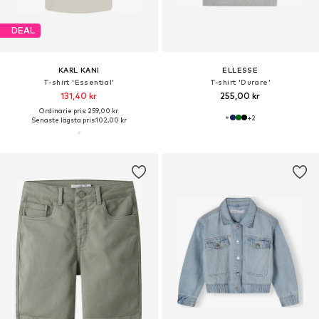
DEAL
KARL KANI
ELLESSE
T-shirt 'Essential'
T-shirt 'Durare'
131,40 kr
255,00 kr
Ordinarie pris: 259,00 kr
+
2
Senaste lägsta pris:
102,00 kr