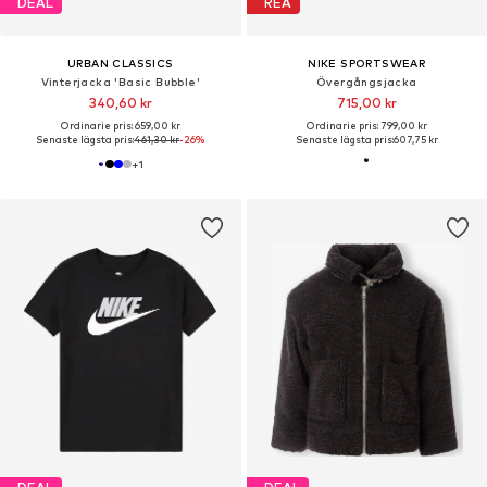
DEAL
REA
URBAN CLASSICS
NIKE SPORTSWEAR
Vinterjacka 'Basic Bubble'
Övergångsjacka
340,60 kr
715,00 kr
Ordinarie pris: 659,00 kr
Ordinarie pris: 799,00 kr
Senaste lägsta pris:
461,30 kr
-26%
Senaste lägsta pris:
607,75 kr
+
1