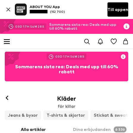
ABOUT YOU App
Till appen
(152 700)
Sommarens sista rea: Deals med upp
03
D
17
H
54
M
25
S
till 60% rabatt
03
D
17
H
54
M
25
S
Sommarens sista rea: Deals med upp till 60%
rabatt
Kläder
för killar
Jeans & byxor
T-shirts & skjortor
Stickat & sweat
Alla artiklar
Dina erbjudanden
6 536