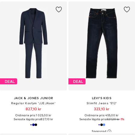
DEAL
DEAL
JACK & JONES JUNIOR
LEVI'S KIDS
Regular Kostym 'JJEJAxon'
Slimfit Jeans '512'
827,10 kr
323,10 kr
Ordinarie pris: 1 025,00 kr
Ordinarie pris: 455,00 kr
Senaste lägsta pris:
827,10 kr
Senaste lägsta pris:
327,20 kr
-1%