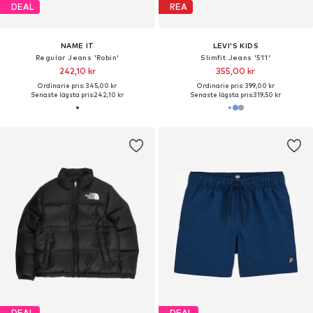
DEAL
REA
NAME IT
LEVI'S KIDS
Regular Jeans 'Robin'
Slimfit Jeans '511'
242,10 kr
355,00 kr
Ordinarie pris: 345,00 kr
Ordinarie pris: 399,00 kr
Senaste lägsta pris:
242,10 kr
Senaste lägsta pris:
319,50 kr
DEAL
DEAL