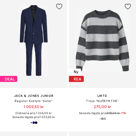
Ny
DEAL
REA
JACK & JONES JUNIOR
LMTD
Regular Kostym 'Solar'
Tröja 'NLFBYNTHE'
1 003,50 kr
275,00 kr
Ordinarie pris: 1 245,00 kr
Senaste lägsta pris:
309,00 kr
-11%
Senaste lägsta pris:
1 003,50 kr