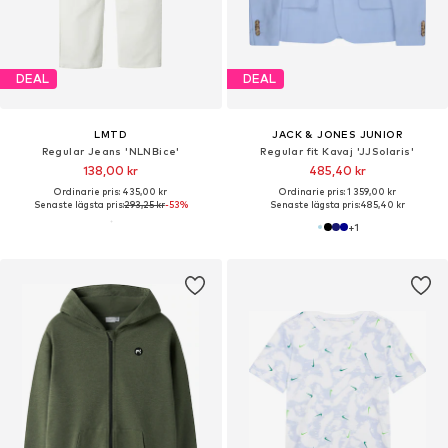
DEAL
DEAL
LMTD
JACK & JONES JUNIOR
Regular Jeans 'NLNBice'
Regular fit Kavaj 'JJSolaris'
138,00 kr
485,40 kr
Ordinarie pris: 435,00 kr
Ordinarie pris: 1 359,00 kr
Senaste lägsta pris:
293,25 kr
-53%
Senaste lägsta pris:
485,40 kr
+
1