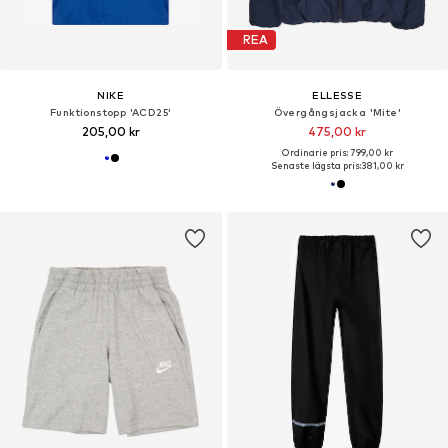
REA
NIKE
ELLESSE
Funktionstopp 'ACD25'
Övergångsjacka 'Mite'
205,00 kr
475,00 kr
Ordinarie pris: 799,00 kr
Senaste lägsta pris:
381,00 kr