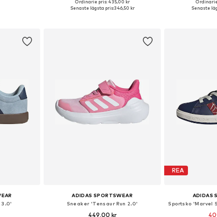
Ordinarie pris: 435,00 kr
Ordinarie
Tillgängliga storlekar: 35, 37, 37,5, 38, 38,5, 39
Tillgänglig i många storlekar
Tillgänglig
Senaste lägsta pris:
346,50 kr
Senaste läg
korgen
Lägg till i varukorgen
Lägg till
REA
WEAR
ADIDAS SPORTSWEAR
ADIDAS
 3.0'
Sneaker 'Tensaur Run 2.0'
449,00 kr
40