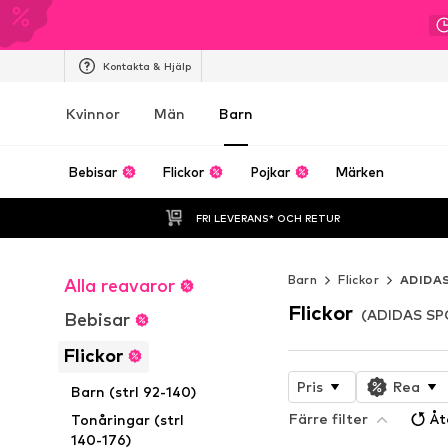
Kontakta & Hjälp
Kvinnor
Män
Barn
Bebisar
Flickor
Pojkar
Märken
FRI LEVERANS* OCH RETUR
Barn
Flickor
ADIDA
Alla reavaror
Flickor
(ADIDAS S
Bebisar
Flickor
Pris
Rea
Barn (strl 92-140)
Färre filter
Åt
Tonåringar (strl
140-176)