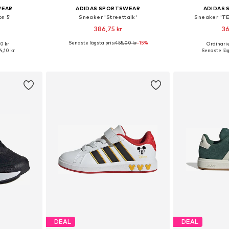
WEAR
ADIDAS SPORTSWEAR
ADIDAS
n 5'
Sneaker 'Streettalk'
Sneaker 'T
386,75 kr
36
Senaste lägsta pris:
455,00 kr
-15%
0 kr
Ordinarie
torlekar
Tillgänglig i många storlekar
Tillgängliga 
,10 kr
Senaste lägs
korgen
Lägg till i varukorgen
Lägg till
DEAL
DEAL