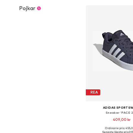
Pojkar
REA
ADIDAS SPORTS
Sneaker 'PACE 2
409,00 kr
Ordinarie pris: 455,0
Tillgängliga storlekar: 2
Senaste lägsta pris:
315