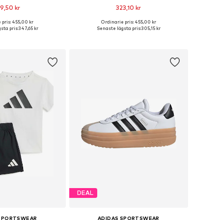
9,50 kr
323,10 kr
+
3
+
7
 pris: 455,00 kr
Ordinarie pris: 455,00 kr
i många storlekar
Tillgängliga storlekar: 30,5
sta pris:
347,65 kr
Senaste lägsta pris:
305,15 kr
 i varukorgen
Lägg till i varukorgen
DEAL
 SPORTSWEAR
ADIDAS SPORTSWEAR