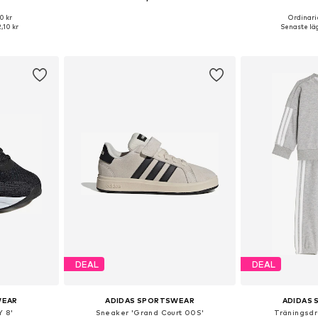
0 kr
Ordinarie
torlekar
Tillgänglig i många storlekar
Tillgängliga storle
2,10 kr
Senaste läg
korgen
Lägg till i varukorgen
Lägg till
DEAL
DEAL
WEAR
ADIDAS SPORTSWEAR
ADIDAS
 8'
Sneaker 'Grand Court 00S'
Träningsdr