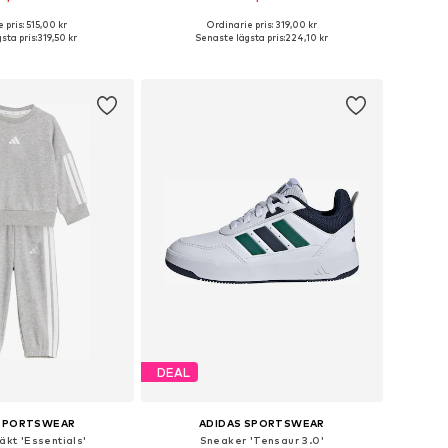
 pris: 515,00 kr
Ordinarie pris: 319,00 kr
kar: 38,5-39, 39-39,5, 40
Tillgänglig i många storlekar
sta pris:
319,50 kr
Senaste lägsta pris:
224,10 kr
 i varukorgen
Lägg till i varukorgen
DEAL
 SPORTSWEAR
ADIDAS SPORTSWEAR
äkt 'Essentials'
Sneaker 'Tensaur 3.0'