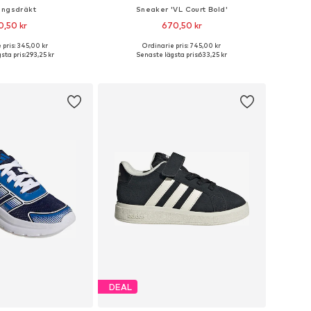
ingsdräkt
Sneaker 'VL Court Bold'
0,50 kr
670,50 kr
 pris: 345,00 kr
Ordinarie pris: 745,00 kr
Tillgängliga storlekar: 68 Normala storlekar, 86 Normala storlekar, 92 Normala storlekar, 98 Normala storlekar, 104 Normala storlekar
Tillgängliga storlekar: 36, 39-39,5, 40
sta pris:
293,25 kr
Senaste lägsta pris:
633,25 kr
 i varukorgen
Lägg till i varukorgen
DEAL