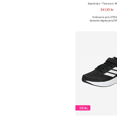
Sportsko 'Tensaur R
341,10 kr
Ordinarie pris: 379,0
Tillgänglig i många s
Senaste lägsta pris:
339
Lägg till i varu
DEAL