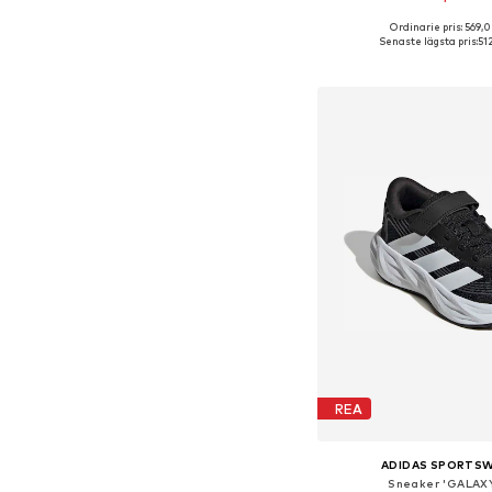
+
8
Ordinarie pris: 569,0
Tillgänglig i många s
Senaste lägsta pris:
51
Lägg till i varu
REA
ADIDAS SPORTS
Sneaker 'GALAXY