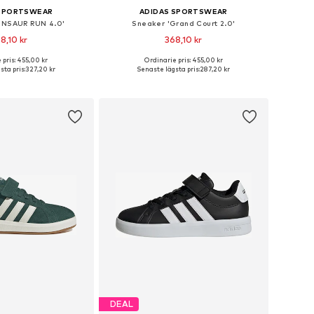
 SPORTSWEAR
ADIDAS SPORTSWEAR
ENSAUR RUN 4.0'
Sneaker 'Grand Court 2.0'
8,10 kr
368,10 kr
+
3
 pris: 455,00 kr
Ordinarie pris: 455,00 kr
storlekar: 39-39,5
Tillgänglig i många storlekar
ta pris:
327,20 kr
Senaste lägsta pris:
287,20 kr
 i varukorgen
Lägg till i varukorgen
DEAL