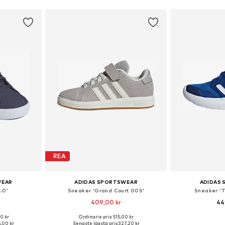
REA
WEAR
ADIDAS SPORTSWEAR
ADIDAS
.0'
Sneaker 'Grand Court 00S'
Sneaker 'T
409,00 kr
44
+
5
0 kr
Ordinarie pris: 515,00 kr
9, 31,5, 39
Tillgänglig i många storlekar
Tillgängliga stor
,00 kr
Senaste lägsta pris:
327,20 kr