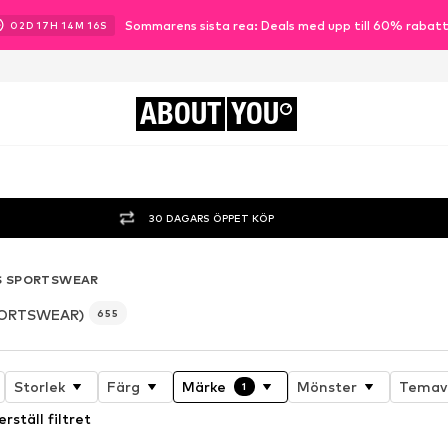
Sommarens sista rea: Deals med upp till 60% rabat
02
D
17
H
14
M
14
S
ABOUT
YOU
30 DAGARS ÖPPET KÖP
S SPORTSWEAR
PORTSWEAR)
655
Storlek
Färg
Märke
Mönster
Temav
1
erställ filtret