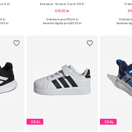
un 3.0'
Sneaker 'Grand Court 00S'
Trän
413,10 kr
31
+
5
0 kr
Ordinarie pris: 515,00 kr
Ordinarie
torlekar
Tillgänglig i många storlekar
,00 kr
Senaste lägsta pris:
367,20 kr
Senaste läg
korgen
Lägg till i varukorgen
Lägg till
DEAL
DEAL