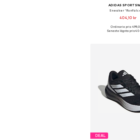
ADIDAS SPORTS
Sneaker 'Runfalco
404,10 kr
+
2
Ordinarie pris: 499,0
Tillgänglig i många s
Senaste lägsta pris:
404
Lägg till i varu
DEAL