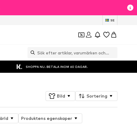
t
SE
SHOPPA NU. BETALA INOM 60 DAGAR.
Bild
Sortering
ärld
Produktens egenskaper