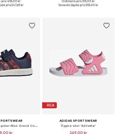
+
5
 pris: 455,00 kr
Ordinarie pris: 515,00 kr
a storlekar: 35,5
Tillgänglig i många storlekar
sta pris:
347,65 kr
Senaste lägsta pris:
355,00 kr
 i varukorgen
Lägg till i varukorgen
REA
 SPORTSWEAR
ADIDAS SPORTSWEAR
Sportsko 'Marvel Spider-Man Grand Court'
Öppna skor 'Adilette'
9,00 kr
249,00 kr