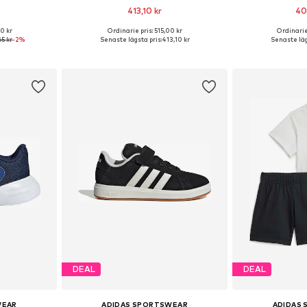
413,10 kr
40
+
5
0 kr
Ordinarie pris: 515,00 kr
Ordinarie
ar: 33
Tillgänglig i många storlekar
Tillgänglig 
65 kr
-2%
Senaste lägsta pris:
413,10 kr
Senaste läg
korgen
Lägg till i varukorgen
Lägg till
DEAL
DEAL
WEAR
ADIDAS SPORTSWEAR
ADIDAS