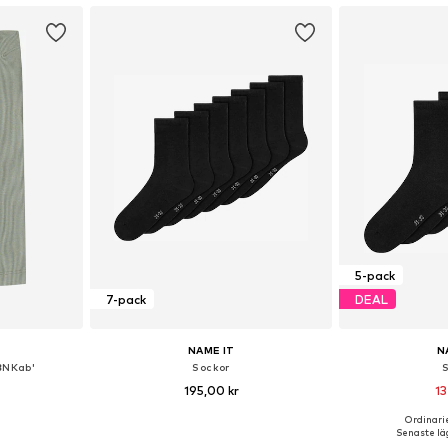
5-pack
7-pack
DEAL
NAME IT
N
BNKab'
Sockor
195,00 kr
13
Ordinarie
torlekar
Tillgänglig i många storlekar
Tillgänglig 
Senaste läg