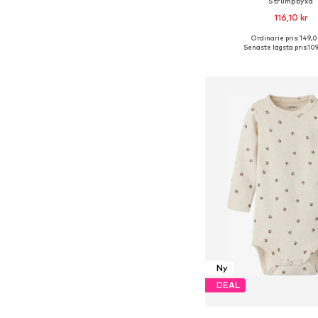
Strumpbyxa
116,10 kr
Ordinarie pris: 149,0
Tillgänglig i många s
Senaste lägsta pris:
109
Lägg till i varu
Ny
DEAL