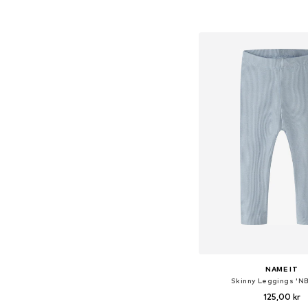
Lägg till i varu
NAME IT
Skinny Leggings 'N
125,00 kr