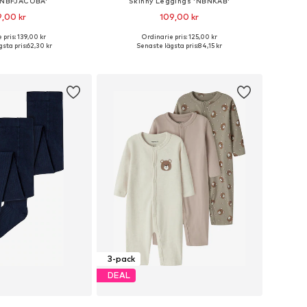
 'NBFJACOBA'
Skinny Leggings 'NBNKAB'
,00 kr
109,00 kr
+
24
 pris: 139,00 kr
Ordinarie pris: 125,00 kr
rlekar: 56, 62, 68, 74
Tillgängliga storlekar: 50, 56, 62, 68, 74, 92
sta pris:
62,30 kr
Senaste lägsta pris:
84,15 kr
 i varukorgen
Lägg till i varukorgen
3-pack
DEAL