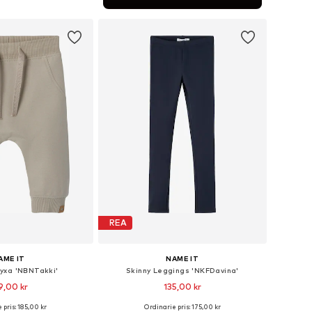
 i varukorgen
REA
AME IT
NAME IT
yxa 'NBNTakki'
Skinny Leggings 'NKFDavina'
9,00 kr
135,00 kr
+
7
 pris: 185,00 kr
Ordinarie pris: 175,00 kr
i många storlekar
Tillgänglig i många storlekar