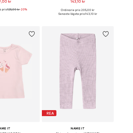
,00 kr
143,10 kr
 pris:
125,00 kr
+
3
-20%
Ordinarie pris: 205,00 kr
i många storlekar
Tillgänglig i många storlekar
Senaste lägsta pris:
143,10 kr
 i varukorgen
Lägg till i varukorgen
REA
AME IT
NAME IT