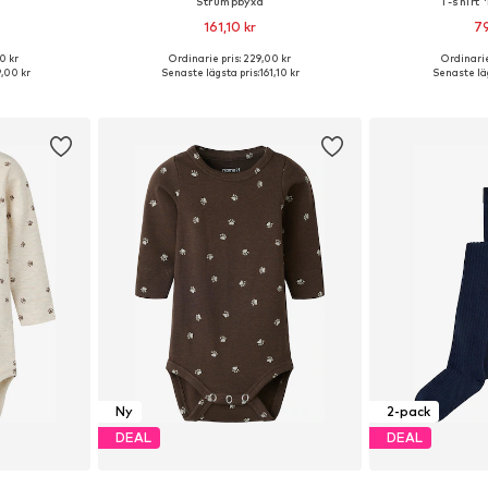
Strumpbyxa
T-shirt
161,10 kr
79
+
2
0 kr
Ordinarie pris: 229,00 kr
Ordinarie
torlekar
Tillgänglig i många storlekar
Tillgängliga sto
,00 kr
Senaste lägsta pris:
161,10 kr
Senaste läg
korgen
Lägg till i varukorgen
Lägg till
Ny
2-pack
DEAL
DEAL