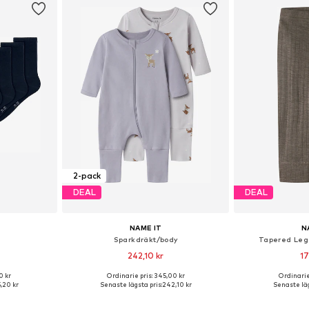
2-pack
DEAL
DEAL
NAME IT
N
Sparkdräkt/body
Tapered Leg
242,10 kr
17
0 kr
Ordinarie pris: 345,00 kr
Ordinarie
torlekar
Tillgänglig i många storlekar
Tillgänglig 
,20 kr
Senaste lägsta pris:
242,10 kr
Senaste läg
korgen
Lägg till i varukorgen
Lägg till