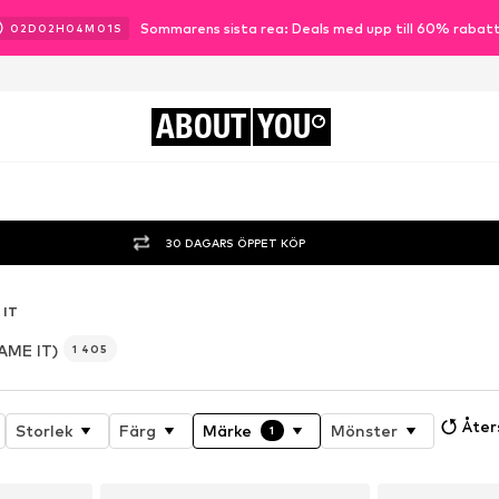
Sommarens sista rea: Deals med upp till 60% rabat
02
D
02
H
03
M
58
S
ABOUT
YOU
30 DAGARS ÖPPET KÖP
 IT
AME IT)
1 405
Åters
Storlek
Färg
Märke
Mönster
1