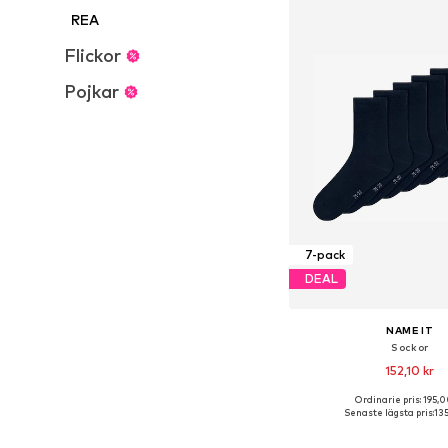
REA
Flickor
Pojkar
7-pack
DEAL
NAME IT
Sockor
152,10 kr
Ordinarie pris: 195,0
Tillgänglig i många s
Senaste lägsta pris:
135
Lägg till i varu