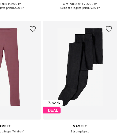
+
2
 pris: 149,00 kr
Ordinarie pris: 255,00 kr
i många storlekar
Tillgängliga storlekar: 56, 62, 68, 74, 80, 86
sta pris:
112,50 kr
Senaste lägsta pris:
179,10 kr
 i varukorgen
Lägg till i varukorgen
2-pack
DEAL
AME IT
NAME IT
ggings 'Vivian'
Strumpbyxa