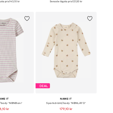
sta pris:
143,10 kr
Senaste lägsta pris:
121,50 kr
 i varukorgen
Lägg till i varukorgen
DEAL
AME IT
NAME IT
/body 'NBNBani'
Sparkdräkt/body 'NBNLAYO'
6,10 kr
179,10 kr