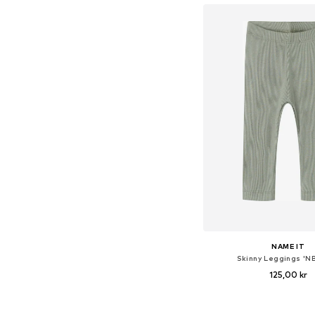
NAME IT
Skinny Leggings 'N
125,00 kr
+
24
Tillgänglig i många s