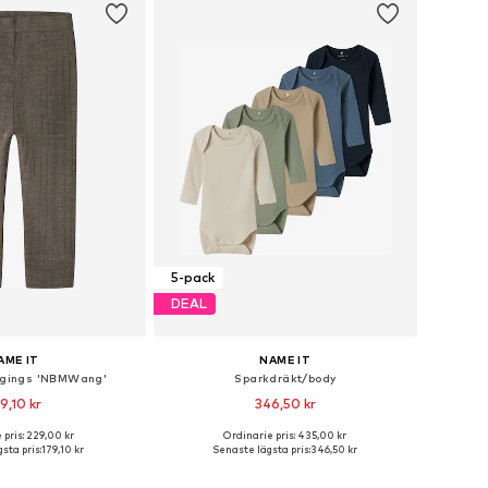
5-pack
DEAL
AME IT
NAME IT
gings 'NBMWang'
Sparkdräkt/body
9,10 kr
346,50 kr
 pris: 229,00 kr
Ordinarie pris: 435,00 kr
i många storlekar
Tillgänglig i många storlekar
sta pris:
179,10 kr
Senaste lägsta pris:
346,50 kr
 i varukorgen
Lägg till i varukorgen