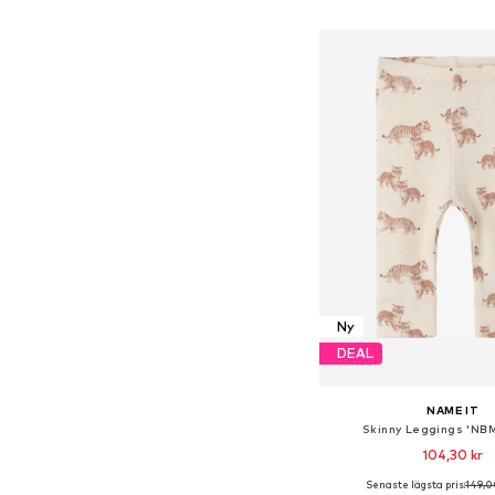
Lägg till i varu
Ny
DEAL
NAME IT
Skinny Leggings 'NB
104,30 kr
Senaste lägsta pris:
149,0