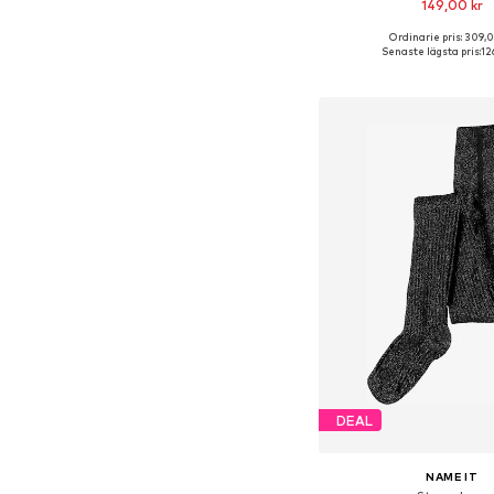
149,00 kr
Ordinarie pris: 309,
Tillgänglig i många s
Senaste lägsta pris:
12
Lägg till i varu
DEAL
NAME IT