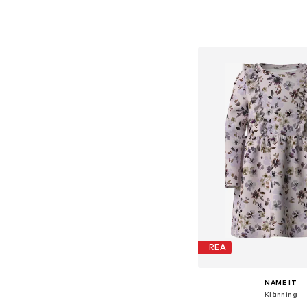
+
24
Tillgänglig i många s
Lägg till i varu
REA
NAME IT
Klänning