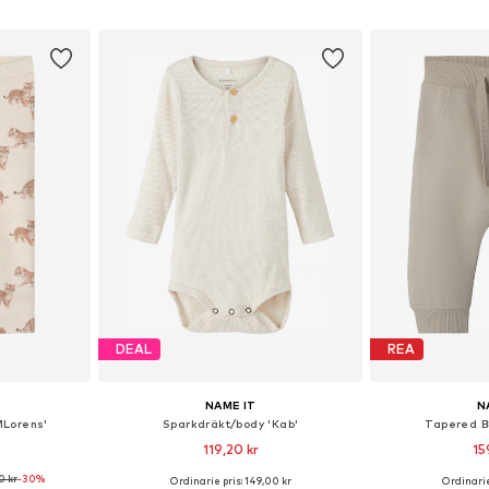
korgen
Lägg till i varukorgen
Lägg till
DEAL
REA
NAME IT
N
MLorens'
Sparkdräkt/body 'Kab'
Tapered B
119,20 kr
15
0 kr
-30%
+
12
Ordinarie pris: 149,00 kr
Ordinarie
Tillgängliga storlekar: 56, 62, 68, 74, 80, 86
Tillgänglig i många storlekar
Tillgänglig 