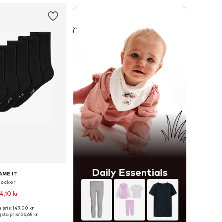
Daily Essentials
AME IT
Sockor
4,10 kr
 pris: 149,00 kr
i många storlekar
sta pris:
126,65 kr