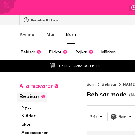
Kontakta & Hjälp
Kvinnor
Män
Barn
Bebisar
Flickor
Pojkar
Märken
FRI LEVERANS* OCH RETUR
Barn
Bebisar
NAME
Alla reavaror
Bebisar mode
(N
Bebisar
Nytt
Kläder
Pris
Rea
Skor
Accessoarer