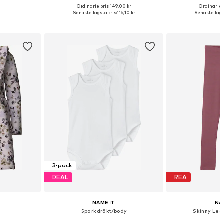
+
4
Ordinarie pris: 149,00 kr
Ordinarie
torlekar
Tillgänglig i många storlekar
Tillgänglig 
Senaste lägsta pris:
116,10 kr
Senaste läg
korgen
Lägg till i varukorgen
Lägg till
3-pack
DEAL
REA
NAME IT
N
Sparkdräkt/body
Skinny Le