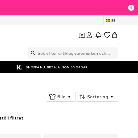
t
SE
SHOPPA NU. BETALA INOM 60 DAGAR.
Bild
Sortering
täll filtret