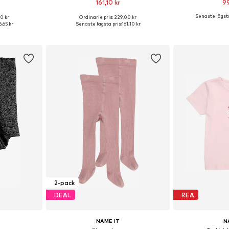
161,10 kr
99
Senaste lägsta
00 kr
Ordinarie pris: 229,00 kr
torlekar
Tillgänglig i många storlekar
Tillgänglig 
6,65 kr
Senaste lägsta pris:
161,10 kr
korgen
Lägg till i varukorgen
Lägg till
2-pack
DEAL
REA
NAME IT
N