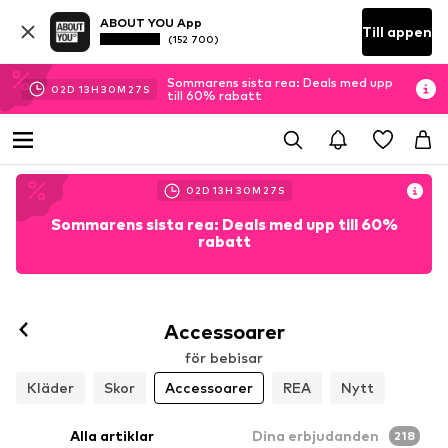
ABOUT YOU App
Till appen
(152 700)
Sommarens sista rea: Deals med upp
02
D
13
H
30
M
25
S
till 60% rabatt
02
D
13
H
30
M
25
S
Sommarens sista rea: Deals med upp till 60%
rabatt
Accessoarer
för bebisar
Kläder
Skor
Accessoarer
REA
Nytt
Alla artiklar
Dina erbjudanden
218