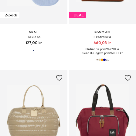
2-pack
DEAL
NEXT
BAGMORI
Haklapp
Skötväska
127,00 kr
660,03 kr
Ordinarie pris: 942,90 kr
Senaste lägsta pris:
660,03 kr
+
5