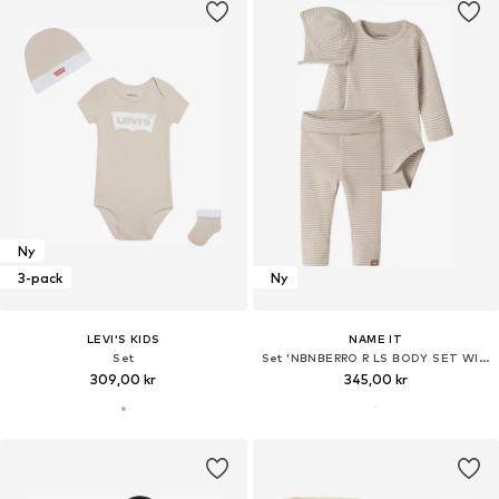
Ny
3-pack
Ny
LEVI'S KIDS
NAME IT
Set
Set 'NBNBERRO R LS BODY SET WITH HAT'
309,00 kr
345,00 kr