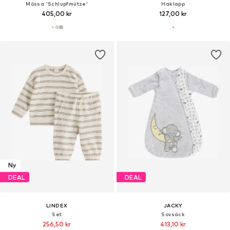
Mössa 'Schlupfmütze'
Haklapp
405,00 kr
127,00 kr
Ny
DEAL
DEAL
LINDEX
JACKY
Set
Sovsäck
256,50 kr
413,10 kr