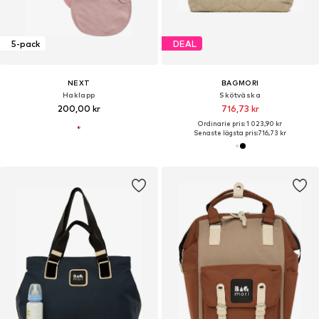
5-pack
DEAL
NEXT
BAGMORI
Haklapp
Skötväska
200,00 kr
716,73 kr
Ordinarie pris: 1 023,90 kr
Senaste lägsta pris:
716,73 kr