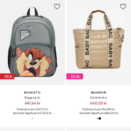
REA
DEAL
RONCATO
BAGMORI
Ryggsäck
Skötväska
481,64 kr
660,03 kr
Ordinarie pris: 541,17 kr
Ordinarie pris: 942,90 kr
Senaste lägsta pris:
475,22 kr
Senaste lägsta pris:
660,03 kr