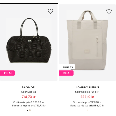
Unisex
DEAL
DEAL
BAGMORI
JOHNNY URBAN
Skötväska
Skötväska 'Blair'
716,73 kr
854,10 kr
Ordinarie pris: 1 023,90 kr
Ordinarie pris: 949,00 kr
Senaste lägsta pris:
716,73 kr
Senaste lägsta pris:
854,10 kr