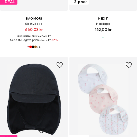
DEAL
3-pack
BAGMORI
NEXT
Skötväska
Haklapp
660,03 kr
162,00 kr
Ordinarie pris: 942,90 kr
Senaste lägsta pris:
754,32 kr
-12%
+
4