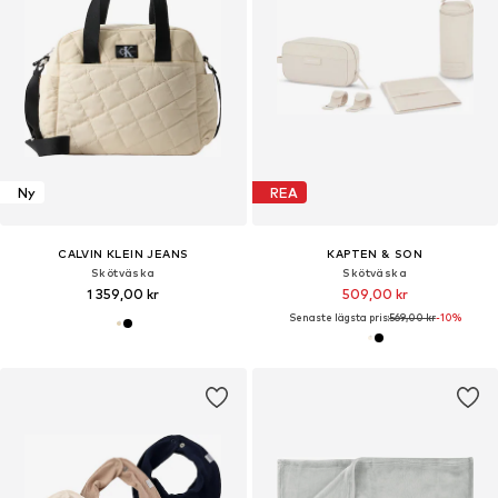
Ny
REA
CALVIN KLEIN JEANS
KAPTEN & SON
Skötväska
Skötväska
1 359,00 kr
509,00 kr
Senaste lägsta pris:
569,00 kr
-10%