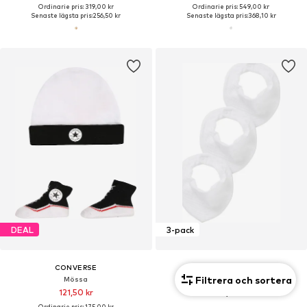
Ordinarie pris: 319,00 kr
Ordinarie pris: 549,00 kr
Senaste lägsta pris:
256,50 kr
Senaste lägsta pris:
368,10 kr
DEAL
3-pack
CONVERSE
NEXT
Filtrera och sortera
Mössa
Haklapp
121,50 kr
120,00 kr
Ordinarie pris: 175,00 kr