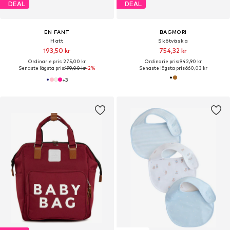
DEAL
DEAL
EN FANT
BAGMORI
Hatt
Skötväska
193,50 kr
754,32 kr
Ordinarie pris: 275,00 kr
Ordinarie pris: 942,90 kr
Senaste lägsta pris:
199,00 kr
-2%
Senaste lägsta pris:
660,03 kr
+
3