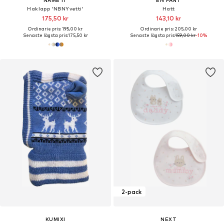
NAME IT
EN FANT
Haklapp 'NBNYvetti'
Hatt
175,50 kr
143,10 kr
Ordinarie pris: 195,00 kr
Ordinarie pris: 205,00 kr
Senaste lägsta pris:
175,50 kr
Senaste lägsta pris:
159,00 kr
-10%
2-pack
KUMIXI
NEXT