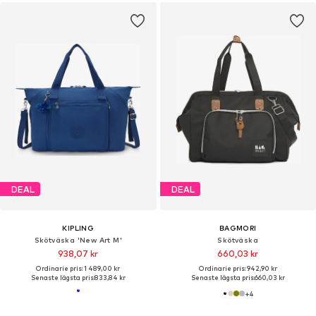
DEAL
DEAL
KIPLING
BAGMORI
Skötväska 'New Art M'
Skötväska
938,07 kr
660,03 kr
Ordinarie pris: 1 489,00 kr
Ordinarie pris: 942,90 kr
Senaste lägsta pris:
833,84 kr
Senaste lägsta pris:
660,03 kr
+
4