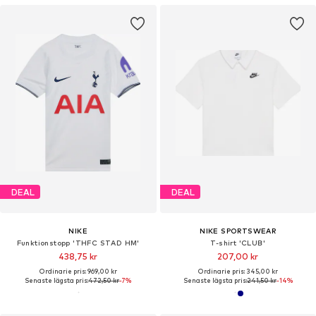
DEAL
DEAL
NIKE
NIKE SPORTSWEAR
Funktionstopp 'THFC STAD HM'
T-shirt 'CLUB'
438,75 kr
207,00 kr
Ordinarie pris: 969,00 kr
Ordinarie pris: 345,00 kr
Senaste lägsta pris:
472,50 kr
-7%
Senaste lägsta pris:
241,50 kr
-14%