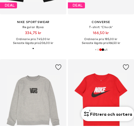
DEAL
DEAL
NIKE SPORTSWEAR
CONVERSE
Regular Byxa
T-shirt 'Chuck'
334,75 kr
166,50 kr
Ordinarie pris: 745,00 kr
Ordinarie pris: 185,00 kr
Senaste lägsta pris:
206,00 kr
Senaste lägsta pris:
166,50 kr
+
1
1
Filtrera och sortera
Ny