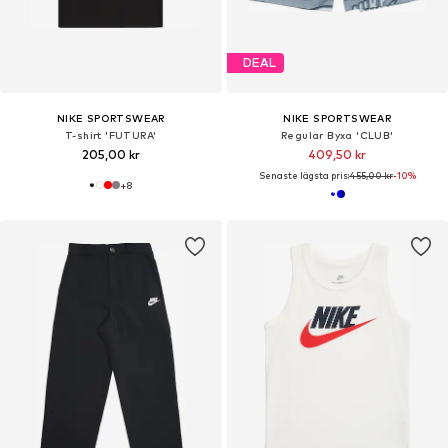
DEAL
NIKE SPORTSWEAR
NIKE SPORTSWEAR
T-shirt 'FUTURA'
Regular Byxa 'CLUB'
205,00 kr
409,50 kr
Senaste lägsta pris:
455,00 kr
-10%
+
8