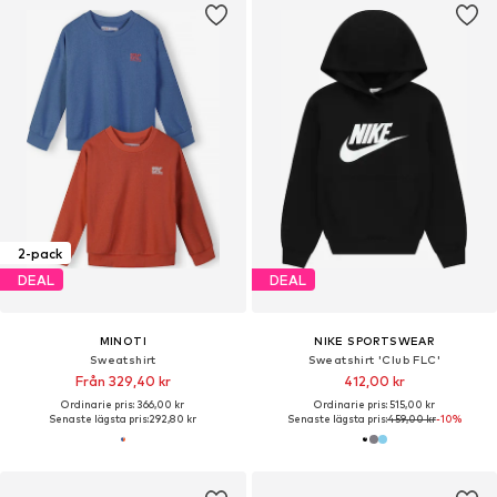
2-pack
DEAL
DEAL
MINOTI
NIKE SPORTSWEAR
Sweatshirt
Sweatshirt 'Club FLC'
Från 329,40 kr
412,00 kr
Ordinarie pris: 366,00 kr
Ordinarie pris: 515,00 kr
Senaste lägsta pris:
292,80 kr
Senaste lägsta pris:
459,00 kr
-10%