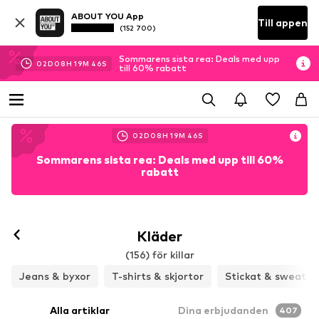
ABOUT YOU App
Till appen
(152 700)
Sommarens sista rea: Deals med upp
02
D
08
H
19
M
44
S
till 60% rabatt
02
D
08
H
19
M
44
S
Sommarens sista rea: Deals med upp till 60%
rabatt
Kläder
(156) för killar
Jeans & byxor
T-shirts & skjortor
Stickat & sweat
Alla artiklar
Dina erbjudanden
407