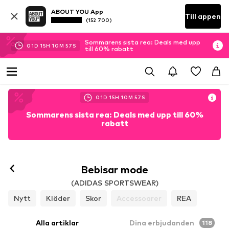
ABOUT YOU App
Till appen
(152 700)
Sommarens sista rea: Deals med upp
01
D
15
H
10
M
56
S
till 60% rabatt
01
D
15
H
10
M
55
S
Sommarens sista rea: Deals med upp till 60%
rabatt
Bebisar mode
(ADIDAS SPORTSWEAR)
Nytt
Kläder
Skor
Accessoarer
REA
Alla artiklar
Dina erbjudanden
118