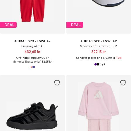
DEAL
DEAL
ADIDAS SPORTSWEAR
ADIDAS SPORTSWEAR
Träningsdräkt
Sportsko 'Tensaur 3.0'
432,65 kr
322,15 kr
Ordinarie pris: 569,00 kr
Senaste lägsta pris:
379,00 kr
-15%
Senaste lägsta pris:
432,65 kr
+
9