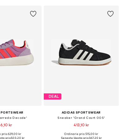
DEAL
 SPORTSWEAR
ADIDAS SPORTSWEAR
Barreda Decode'
Sneaker 'Grand Court 00S'
6,10 kr
413,10 kr
+
1
+
5
 pris: 629,00 kr
Ordinarie pris: 515,00 kr
storlekar: 38,5-39
Tillgänglig i många storlekar
ta pris:
503,20 kr
Senaste lägsta pris:
367,20 kr