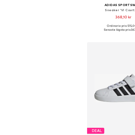
ADIDAS SPORTS
Sneaker 'Vl Court
368,10 kr
Ordinarie pris: 515,0
Tillgänglig i många s
Senaste lägsta pris:
367
Lägg till i varu
DEAL