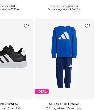
+
5
+
2
 pris: 515,00 kr
Ordinarie pris: 499,00 kr
i många storlekar
Tillgänglig i många storlekar
sta pris:
437,75 kr
Senaste lägsta pris:
404,10 kr
 i varukorgen
Lägg till i varukorgen
DEAL
 SPORTSWEAR
ADIDAS SPORTSWEAR
rand Court 3.0'
Träningsdräkt 'Essentials'