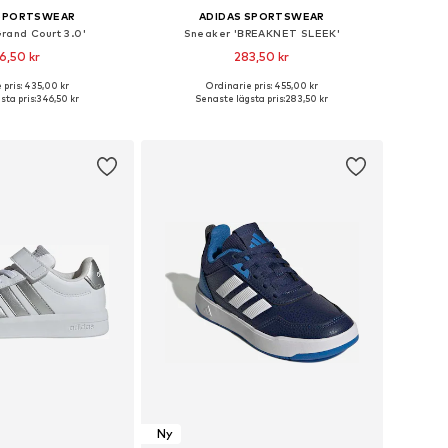
 SPORTSWEAR
ADIDAS SPORTSWEAR
rand Court 3.0'
Sneaker 'BREAKNET SLEEK'
6,50 kr
283,50 kr
+
4
 pris: 435,00 kr
Ordinarie pris: 455,00 kr
i många storlekar
Tillgängliga storlekar: 33, 34
ta pris:
346,50 kr
Senaste lägsta pris:
283,50 kr
 i varukorgen
Lägg till i varukorgen
Ny