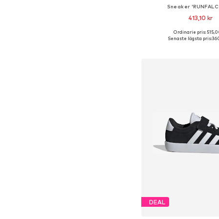
Sneaker 'RUNFALC
413,10 kr
Ordinarie pris: 515,0
Tillgängliga storlekar:
Senaste lägsta pris:
360
Lägg till i varu
DEAL