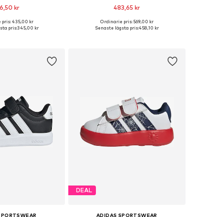
6,50 kr
483,65 kr
+
4
+
1
 pris: 435,00 kr
Ordinarie pris: 569,00 kr
i många storlekar
Tillgängliga storlekar: 104 Normala storlekar, 110 Normala storlekar, 116 Normala storlekar, 128 Normala storlekar
ta pris:
345,00 kr
Senaste lägsta pris:
458,10 kr
 i varukorgen
Lägg till i varukorgen
DEAL
 SPORTSWEAR
ADIDAS SPORTSWEAR