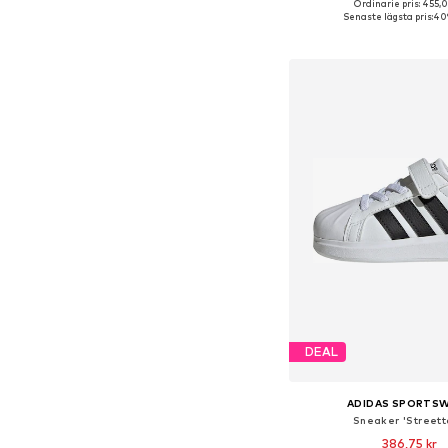
Ordinarie pris: 455,0
Tillgänglig i många s
Senaste lägsta pris:
409
Lägg till i varu
DEAL
ADIDAS SPORTS
Sneaker 'Streett
386,75 kr