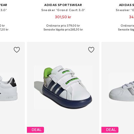
WEAR
ADIDAS SPORTSWEAR
ADIDAS
 3.0'
Sneaker 'Grand Court 3.0'
Sneaker 'G
301,50 kr
34
+
2
0 kr
Ordinarie pris: 379,00 kr
Ordinarie
torlekar
Tillgängliga storlekar: 19, 21, 22
Tillgänglig 
,20 kr
Senaste lägsta pris:
265,30 kr
Senaste lägs
korgen
Lägg till i varukorgen
Lägg till
DEAL
DEAL