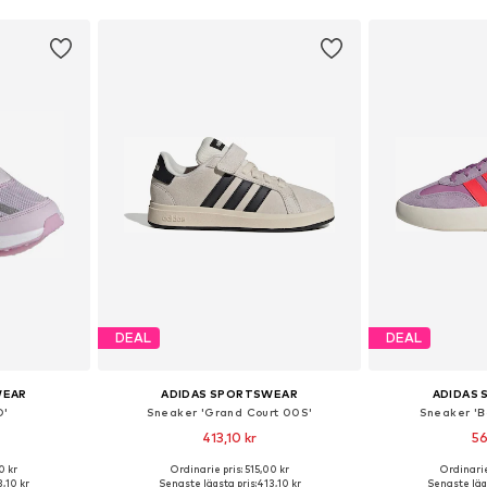
DEAL
DEAL
WEAR
ADIDAS SPORTSWEAR
ADIDAS
O'
Sneaker 'Grand Court 00S'
Sneaker '
413,10 kr
56
+
5
0 kr
Ordinarie pris: 515,00 kr
Ordinarie
torlekar
Tillgänglig i många storlekar
Tillgängliga 
,10 kr
Senaste lägsta pris:
413,10 kr
Senaste lägs