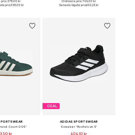
 pris: 379,00 kr
Ordinarie pris: 745,00 kr
i många storlekar
Tillgängliga storlekar: 36, 39-39,5, 40
ta pris:
339,00 kr
Senaste lägsta pris:
633,25 kr
 i varukorgen
Lägg till i varukorgen
DEAL
 SPORTSWEAR
ADIDAS SPORTSWEAR
rand Court 00S'
Sneaker 'Runfalcon 5'
3,50 kr
404,10 kr