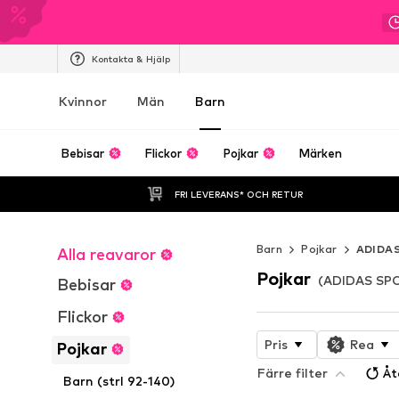
Kontakta & Hjälp
Kvinnor
Män
Barn
Bebisar
Flickor
Pojkar
Märken
FRI LEVERANS* OCH RETUR
Barn
Pojkar
ADIDA
Alla reavaror
Pojkar
(ADIDAS SP
Bebisar
Flickor
Pris
Rea
Pojkar
Färre filter
Åt
Barn (strl 92-140)