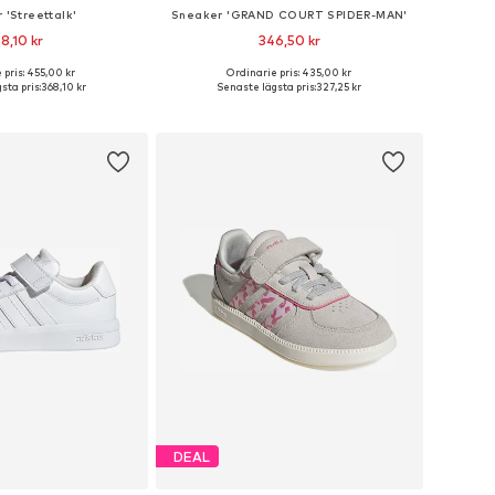
 'Streettalk'
Sneaker 'GRAND COURT SPIDER-MAN'
8,10 kr
346,50 kr
 pris: 455,00 kr
Ordinarie pris: 435,00 kr
i många storlekar
Tillgängliga storlekar: 20, 21, 23, 23,5, 25
sta pris:
368,10 kr
Senaste lägsta pris:
327,25 kr
 i varukorgen
Lägg till i varukorgen
DEAL