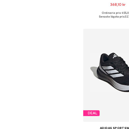
368,10 kr
Ordinarie pris: 455,0
Tillgängliga storlekar:
Senaste lägsta pris:
327
Lägg till i varu
DEAL
ADIDAS SPORTS