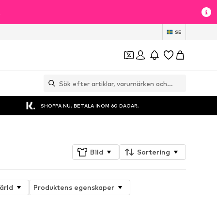
t
SE
SHOPPA NU. BETALA INOM 60 DAGAR.
Bild
Sortering
ärld
Produktens egenskaper