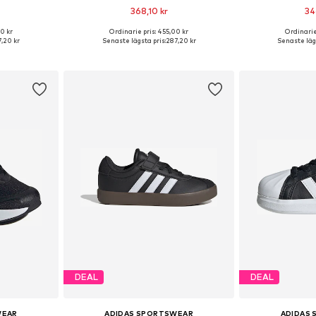
368,10 kr
34
+
3
0 kr
Ordinarie pris: 455,00 kr
Ordinarie
 39-39,5
Tillgänglig i många storlekar
Tillgänglig 
,20 kr
Senaste lägsta pris:
287,20 kr
Senaste lägs
korgen
Lägg till i varukorgen
Lägg till
DEAL
DEAL
WEAR
ADIDAS SPORTSWEAR
ADIDAS