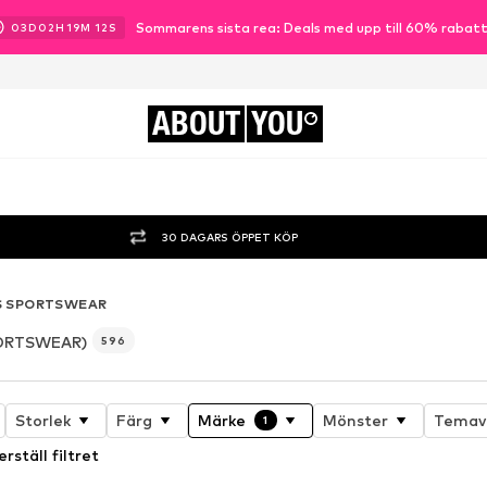
Sommarens sista rea: Deals med upp till 60% rabat
03
D
02
H
19
M
11
S
ABOUT
YOU
30 DAGARS ÖPPET KÖP
S SPORTSWEAR
ORTSWEAR)
596
Storlek
Färg
Märke
Mönster
Temav
1
erställ filtret