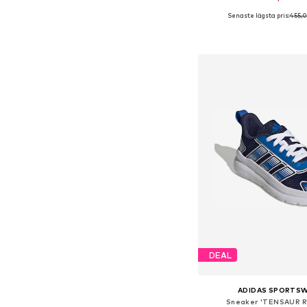
Senaste lägsta pris:
455,0
Tillgänglig i många s
Lägg till i varu
DEAL
ADIDAS SPORTS
Sneaker 'TENSAUR R