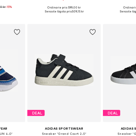
0 kr
-15%
+
2
Ordinarie pris: 599,00 kr
Ordinarie
torlekar
Tillgängliga storlekar: 104, 110, 116, 122, 128
Tillgänglig 
Senaste lägsta pris:
509,15 kr
Senaste läg
korgen
Lägg till i varukorgen
Lägg till
DEAL
DEAL
WEAR
ADIDAS SPORTSWEAR
ADIDAS
UN 4.0'
Sneaker 'Grand Court 2.0'
Sneaker 'G