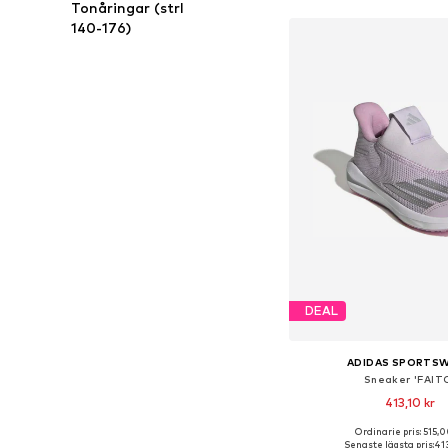
Tonåringar (strl
140-176)
DEAL
ADIDAS SPORTS
Sneaker 'FAIT
413,10 kr
Ordinarie pris: 515,0
Tillgänglig i många s
Senaste lägsta pris:
413