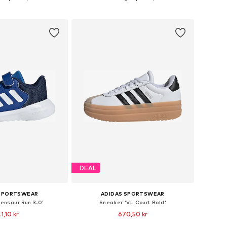
 i varukorgen
Lägg till i varukorgen
DEAL
 SPORTSWEAR
ADIDAS SPORTSWEAR
Tensaur Run 3.0'
Sneaker 'VL Court Bold'
1,10 kr
670,50 kr