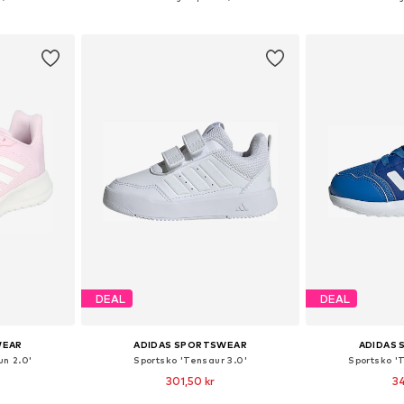
korgen
Lägg till i varukorgen
Lägg till
DEAL
DEAL
WEAR
ADIDAS SPORTSWEAR
ADIDAS
un 2.0'
Sportsko 'Tensaur 3.0'
Sportsko '
301,50 kr
34