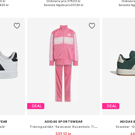
+
8
0 kr
Ordinarie pris: 379,00 kr
Ordinarie
torlekar
Tillgänglig i många storlekar
Tillgänglig 
,50 kr
Senaste lägsta pris:
301,50 kr
Senaste lägs
korgen
Lägg till i varukorgen
Lägg till
DEAL
DEAL
WEAR
ADIDAS SPORTSWEAR
ADIDAS
alk'
Träningsdräkt 'Seasonal Essentials Tiberio'
Sneaker 'G
539,10 kr
46