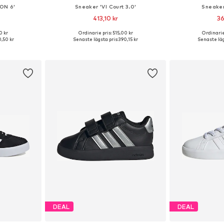
ON 6'
Sneaker 'Vl Court 3.0'
Sneaker
413,10 kr
36
0 kr
Ordinarie pris: 515,00 kr
Ordinarie
 36, 38,5
Tillgänglig i många storlekar
Tillgänglig 
,50 kr
Senaste lägsta pris:
390,15 kr
Senaste läg
korgen
Lägg till i varukorgen
Lägg till
DEAL
DEAL